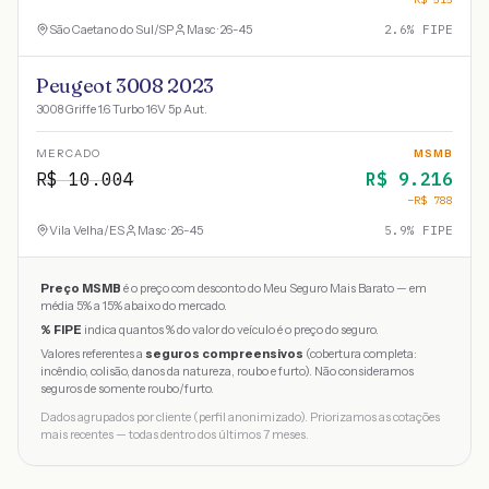
São Caetano do Sul
/
SP
Masc · 26-45
2.6
% FIPE
Peugeot 3008 2023
3008 Griffe 1.6 Turbo 16V 5p Aut.
MERCADO
MSMB
R$
10.004
R$
9.216
−R$
788
Vila Velha
/
ES
Masc · 26-45
5.9
% FIPE
Preço MSMB
é o preço com desconto do Meu Seguro Mais Barato — em
média 5% a 15% abaixo do mercado.
% FIPE
indica quantos % do valor do veículo é o preço do seguro.
Valores referentes a
seguros compreensivos
(cobertura completa:
incêndio, colisão, danos da natureza, roubo e furto). Não consideramos
seguros de somente roubo/furto.
Dados agrupados por cliente (perfil anonimizado). Priorizamos as cotações
mais recentes — todas dentro dos últimos 7 meses.