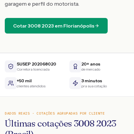
garagem e perfil do motorista.
Cotar
3008
2023
em
Florianópolis
SUSEP 202068020
20+ anos
Corretora licenciada
de mercado
+50 mil
3 minutos
clientes atendidos
pra sua cotação
DADOS REAIS · COTAÇÕES AGRUPADAS POR CLIENTE
Últimas cotações 3008 2023