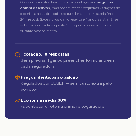
Os valores mostrados referem-se a cotações de
seguros
compreensivos
, mas podem refletir pequenas variações de
cobertura acessória entre seguradoras — como assistência
24h, reposição de vidros, carro reserva e franquias. A análise
detalhada de cada proposta é feita por nossos corretores
durante o atendimento.
1 cotação, 18 respostas
Sem precisar ligar ou preencher formulário em
cada seguradora
Preços idênticos ao balcão
Regulados por SUSEP — sem custo extra pelo
corretor
Economia média 30%
vs contratar direto na primeira seguradora