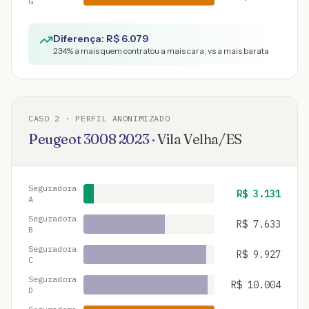
G
Diferença: R$
6.079
234
% a mais quem contratou a mais cara, vs a mais barata
CASO
2
· PERFIL ANONIMIZADO
Peugeot
3008
2023
·
Vila Velha
/
ES
Seguradora
R$
3.131
A
Seguradora
R$
7.633
B
Seguradora
R$
9.927
C
Seguradora
R$
10.004
D