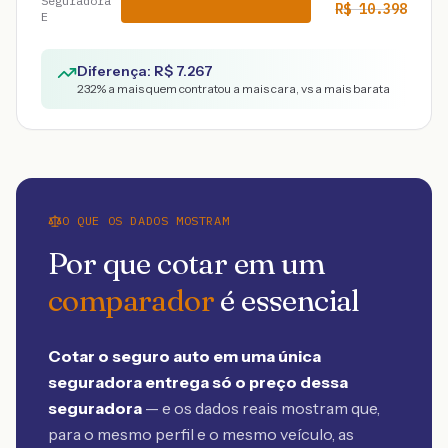
Seguradora
R$
10.398
E
Diferença: R$
7.267
232
% a mais quem contratou a mais cara, vs a mais barata
O QUE OS DADOS MOSTRAM
Por que cotar em um
comparador
é essencial
Cotar o seguro auto em uma única
seguradora entrega só o preço dessa
seguradora
— e os dados reais mostram que,
para o mesmo perfil e o mesmo veículo, as