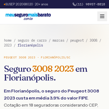
SUSEP 202068020 · 20+ anos
(11) 98957-8818
home
/
seguro de carro
/
marcas
/
peugeot
/
3008
/
2023
/
florianópolis
PEUGEOT
3008
2023
·
FLORIANÓPOLIS
/
SC
Seguro
3008
2023
em
Florianópolis
.
Em
Florianópolis
, o seguro do
Peugeot
3008
2023
custa em média
3.9
% do valor FIPE
.
Cotação em 18 seguradoras considerando CEP,