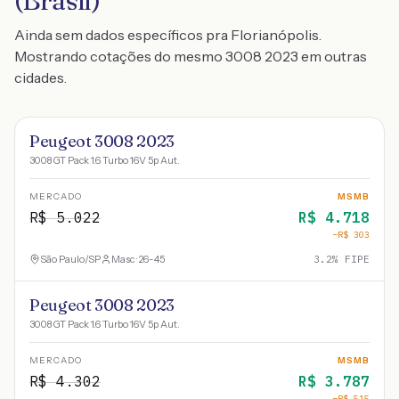
(Brasil)
Ainda sem dados específicos pra Florianópolis.
Mostrando cotações do mesmo 3008 2023 em outras
cidades.
Peugeot 3008 2023
3008 GT Pack 1.6 Turbo 16V 5p Aut.
MERCADO
MSMB
R$
5.022
R$
4.718
−R$
303
São Paulo
/
SP
Masc · 26-45
3.2
% FIPE
Peugeot 3008 2023
3008 GT Pack 1.6 Turbo 16V 5p Aut.
MERCADO
MSMB
R$
4.302
R$
3.787
−R$
515