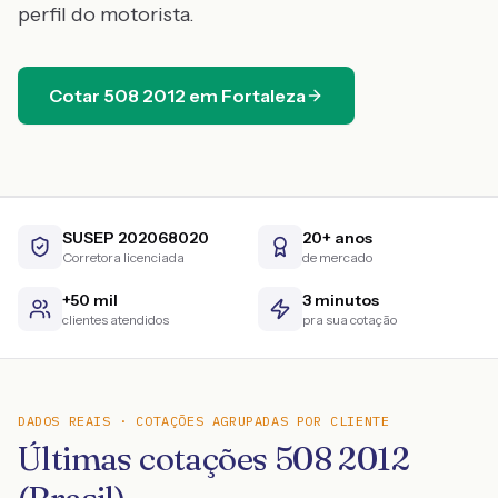
perfil do motorista.
Cotar
508
2012
em
Fortaleza
SUSEP 202068020
20+ anos
Corretora licenciada
de mercado
+50 mil
3 minutos
clientes atendidos
pra sua cotação
DADOS REAIS · COTAÇÕES AGRUPADAS POR CLIENTE
Últimas cotações 508 2012