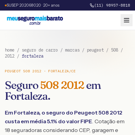
SUSEP 202068020 · 20+ anos
(11) 98957-8818
home
/
seguro de carro
/
marcas
/
peugeot
/
508
/
2012
/
fortaleza
PEUGEOT
508
2012
·
FORTALEZA
/
CE
Seguro
508
2012
em
Fortaleza
.
Em
Fortaleza
, o seguro do
Peugeot
508
2012
custa em média
5.1
% do valor FIPE
. Cotação em
18 seguradoras considerando CEP, garagem e