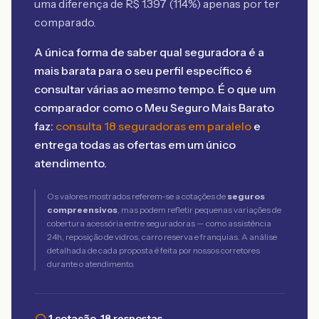
uma diferença de R$
1.397
(
114
%) apenas por ter
comparado.
A única forma de saber qual seguradora é a
mais barata para o seu perfil específico é
consultar várias ao mesmo tempo. É o que um
comparador como o Meu Seguro Mais Barato
faz:
consulta 18 seguradoras em paralelo
e
entrega todas as ofertas em um único
atendimento.
Os valores mostrados referem-se a cotações de
seguros
compreensivos
, mas podem refletir pequenas variações de
cobertura acessória entre seguradoras — como assistência
24h, reposição de vidros, carro reserva e franquias. A análise
detalhada de cada proposta é feita por nossos corretores
durante o atendimento.
1 cotação, 18 respostas