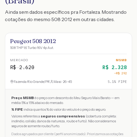
(Brasil)
Ainda sem dados específicos pra Fortaleza. Mostrando
cotações do mesmo 508 2012 em outras cidades.
Peugeot 508 2012
508 THP 1.6 Turbo 16V 4p Aut.
MERCADO
MSMB
R$
2.620
R$
2.328
−R$
292
Fazenda Rio Grande
/
PR
Masc · 26-45
5.1
% FIPE
Preço MSMB
é o preço com desconto do Meu Seguro Mais Barato — em
média 5% a 15% abaixo do mercado.
% FIPE
indica quantos % do valor do veículo é o preço do seguro.
Valores referentes a
seguros compreensivos
(cobertura completa:
incêndio, colisão, danos da natureza, roubo e furto). Não consideramos
seguros de somente roubo/furto.
Dados agrupados por cliente (perfil anonimizado). Priorizamos as cotações