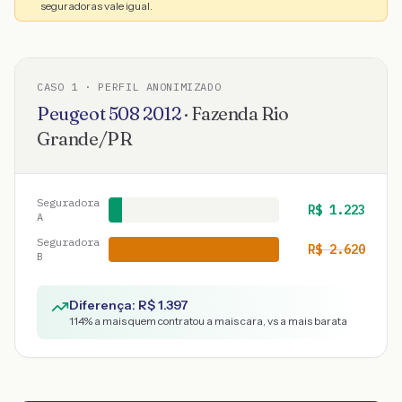
seguradoras vale igual.
CASO
1
· PERFIL ANONIMIZADO
Peugeot
508
2012
·
Fazenda Rio
Grande
/
PR
Seguradora
R$
1.223
A
Seguradora
R$
2.620
B
Diferença: R$
1.397
114
% a mais quem contratou a mais cara, vs a mais barata