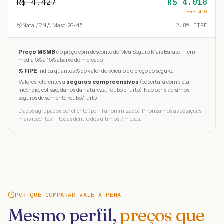
R$
4.427
R$
4.018
−R$
410
Natal
/
RN
Masc · 26-45
2.8
% FIPE
Preço MSMB
é o preço com desconto do Meu Seguro Mais Barato — em
média 5% a 15% abaixo do mercado.
% FIPE
indica quantos % do valor do veículo é o preço do seguro.
Valores referentes a
seguros compreensivos
(cobertura completa:
incêndio, colisão, danos da natureza, roubo e furto). Não consideramos
seguros de somente roubo/furto.
Dados agrupados por cliente (perfil anonimizado). Priorizamos as cotações
mais recentes — todas dentro dos últimos 7 meses.
POR QUE COMPARAR VALE A PENA
Mesmo perfil,
preços que