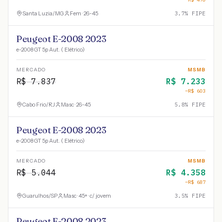
Santa Luzia
/
MG
Fem · 26-45
3.7
% FIPE
Peugeot E-2008 2023
e-2008 GT 5p Aut. ( Elétrico)
MERCADO
MSMB
R$
7.837
R$
7.233
−R$
603
Cabo Frio
/
RJ
Masc · 26-45
5.8
% FIPE
Peugeot E-2008 2023
e-2008 GT 5p Aut. ( Elétrico)
MERCADO
MSMB
R$
5.044
R$
4.358
−R$
687
Guarulhos
/
SP
Masc · 45+ · c/ jovem
3.5
% FIPE
Peugeot E-2008 2023