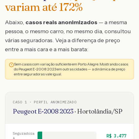
variam até
172
%
Abaixo,
casos reais anonimizados
— a mesma
pessoa, o mesmo carro, no mesmo dia, consultou
várias seguradoras. Veja a diferença de preço
entre a mais cara e a mais barata:
Sem casos com variação suficiente em Porto Alegre. Mostrando casos
do Peugeot E-2008 2023 em outras cidades — a dinâmica de preço
entre seguradoras vale igual.
CASO
1
· PERFIL ANONIMIZADO
Peugeot
E-2008
2023
·
Hortolândia
/
SP
Seguradora
R$
3.477
A