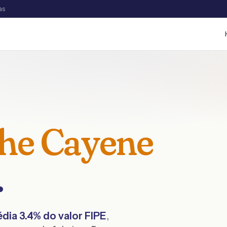
as
he
Cayene
.
édia
3.4
% do valor FIPE
,