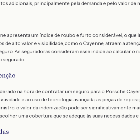
stos adicionais, principalmente pela demanda e pelo valor de
ne apresenta um índice de roubo e furto considerável, o que 
s de alto valor e visibilidade, como o Cayenne, atraem a aten
guro. As seguradoras consideram esse índice ao calcular o r
o segurado.
enção
iderado na hora de contratar um seguro para o Porsche Cayen
sividade e ao uso de tecnologia avançada, as peças de reposi
sinistro, o valor da indenização pode ser significativamente m
escolher uma cobertura que se adeque às suas necessidades e à
das