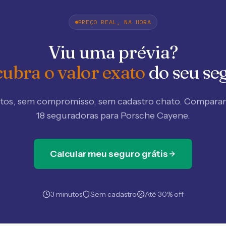
PREÇO REAL, NA HORA
Viu uma prévia?
ubra o valor exato
do seu se
tos, sem compromisso, sem cadastro chato. Compar
18 seguradoras
para Porsche Cayene
.
Calcular meu seguro grátis
3 minutos
Sem cadastro
Até 30% off