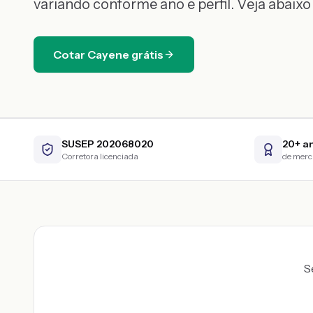
variando conforme ano e perfil. Veja abaixo
Cotar
Cayene
grátis
SUSEP 202068020
20+ a
Corretora licenciada
de mer
S