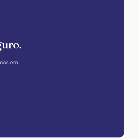
guro.
amos em