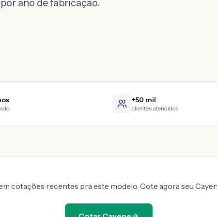
 por ano de fabricação.
nos
+50 mil
cado
clientes atendidos
em cotações recentes pra este modelo. Cote agora seu
Caye
Cotar
Cayene