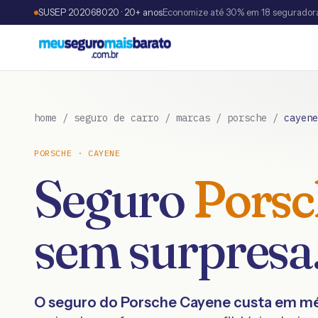
SUSEP 202068020 · 20+ anos
Economize até 30% em 18 segurador
home
/
seguro de carro
/
marcas
/
porsche
/
cayene
PORSCHE
·
CAYENE
Seguro
Porsc
sem surpresa
O seguro do
Porsche
Cayene
custa em m