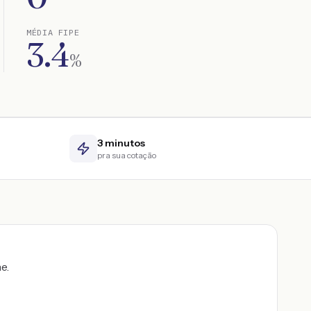
MÉDIA FIPE
3.4
%
3 minutos
pra sua cotação
ne
.