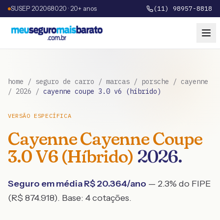
SUSEP 202068020 · 20+ anos
(11) 98957-8818
home
/
seguro de carro
/
marcas
/
porsche
/
cayenne
/
2026
/
cayenne coupe 3.0 v6 (híbrido)
VERSÃO ESPECÍFICA
Cayenne
Cayenne Coupe
3.0 V6 (Híbrido)
2026
.
Seguro em média R$
20.364
/ano
— 2.3% do FIPE
(R$ 874.918)
. Base:
4
cotações.