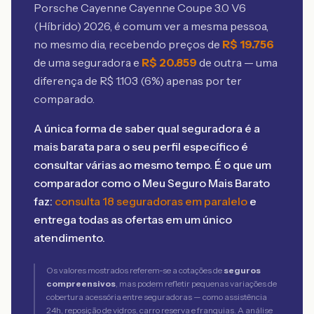
Porsche Cayenne Cayenne Coupe 3.0 V6
(Híbrido) 2026
, é comum ver a mesma pessoa,
no mesmo dia, recebendo preços de
R$
19.756
de uma seguradora e
R$
20.859
de outra — uma
diferença de R$
1.103
(
6
%) apenas por ter
comparado.
A única forma de saber qual seguradora é a
mais barata para o seu perfil específico é
consultar várias ao mesmo tempo. É o que um
comparador como o Meu Seguro Mais Barato
faz:
consulta 18 seguradoras em paralelo
e
entrega todas as ofertas em um único
atendimento.
Os valores mostrados referem-se a cotações de
seguros
compreensivos
, mas podem refletir pequenas variações de
cobertura acessória entre seguradoras — como assistência
24h, reposição de vidros, carro reserva e franquias. A análise