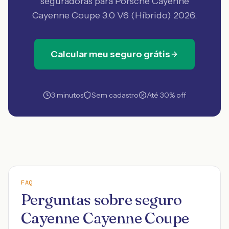
seguradoras
para Porsche Cayenne
Cayenne Coupe 3.0 V6 (Híbrido) 2026
.
Calcular meu seguro grátis
3 minutos
Sem cadastro
Até 30% off
FAQ
Perguntas sobre seguro
Cayenne Cayenne Coupe