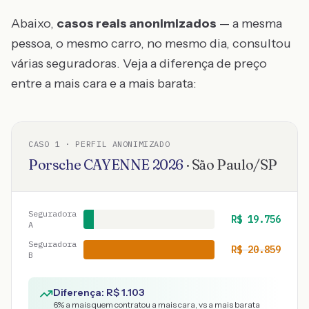
Abaixo,
casos reais anonimizados
— a mesma
pessoa, o mesmo carro, no mesmo dia, consultou
várias seguradoras. Veja a diferença de preço
entre a mais cara e a mais barata:
CASO
1
· PERFIL ANONIMIZADO
Porsche
CAYENNE
2026
·
São Paulo
/
SP
Seguradora
R$
19.756
A
Seguradora
R$
20.859
B
Diferença: R$
1.103
6
% a mais quem contratou a mais cara, vs a mais barata