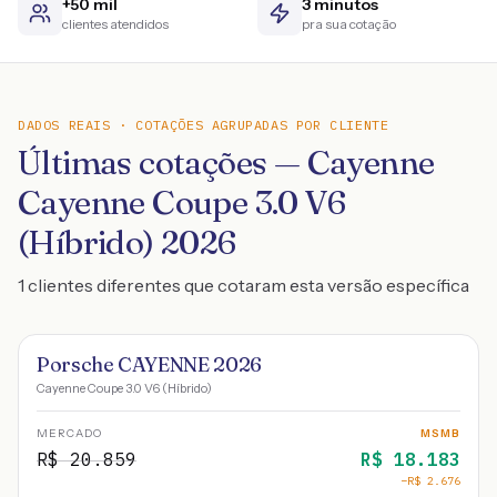
+50 mil
3 minutos
clientes atendidos
pra sua cotação
DADOS REAIS · COTAÇÕES AGRUPADAS POR CLIENTE
Últimas cotações — Cayenne
Cayenne Coupe 3.0 V6
(Híbrido) 2026
1 clientes diferentes que cotaram esta versão específica
Porsche CAYENNE 2026
Cayenne Coupe 3.0 V6 (Híbrido)
MERCADO
MSMB
R$
20.859
R$
18.183
−R$
2.676