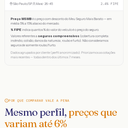
São Paulo
/
SP
Masc · 26-45
2.4
% FIPE
Preço MSMB
é o preço com desconto do Meu Seguro Mais Barato — em
média 5% a 15% abaixo do mercado.
% FIPE
indica quantos % do valor do veículo é o preço do seguro.
Valores referentes a
seguros compreensivos
(cobertura completa:
incêndio, colisão, danos da natureza, roubo e furto). Não consideramos
seguros de somente roubo/furto.
Dados agrupados por cliente (perfil anonimizado). Priorizamos as cotações
mais recentes — todas dentro dos últimos 7 meses.
POR QUE COMPARAR VALE A PENA
Mesmo perfil,
preços que
variam até
6
%