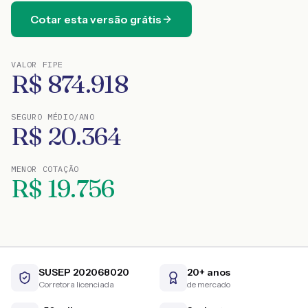
Cotar esta versão grátis
VALOR FIPE
R$
874.918
SEGURO MÉDIO/ANO
R$
20.364
MENOR COTAÇÃO
R$
19.756
SUSEP 202068020
20+ anos
Corretora licenciada
de mercado