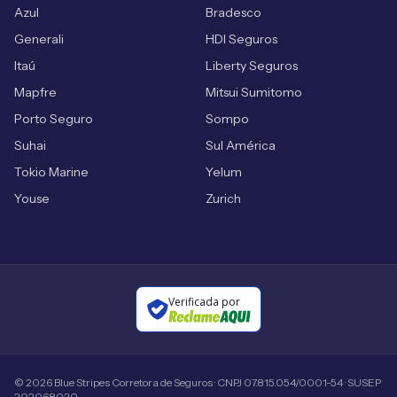
Azul
Bradesco
Generali
HDI Seguros
Itaú
Liberty Seguros
Mapfre
Mitsui Sumitomo
Porto Seguro
Sompo
Suhai
Sul América
Tokio Marine
Yelum
Youse
Zurich
Verificada por
©
2026
Blue Stripes Corretora de Seguros · CNPJ 07.815.054/0001-54 · SUSEP
202068020