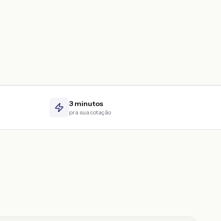
3 minutos
pra sua cotação