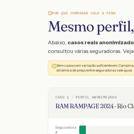
POR QUE COMPARAR VALE A PENA
Mesmo perfil,
Abaixo,
casos reais anonimizad
consultou várias seguradoras. Veja 
Sem casos com variação suficiente em Campin
dinâmica de preço entre seguradoras vale igual.
CASO
1
· PERFIL ANONIMIZADO
RAM
RAMPAGE
2024
·
Rio C
Seguradora
A