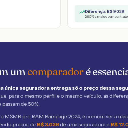
Diferença: R$
9.028
260
% a mais quem contratou
 em um
comparador
é essenci
a única seguradora entrega só o preço dessa seg
ue, para o mesmo perfil e o mesmo veículo, as diferen
e passam de 50%.
elo MSMB
pro RAM Rampage 2024
, é comum ver a me
bendo preços de
R$
3.038
de uma seguradora e
R$
12.