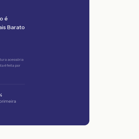
o é
is Barato
tura acessória
a é feita por
%
 primeira