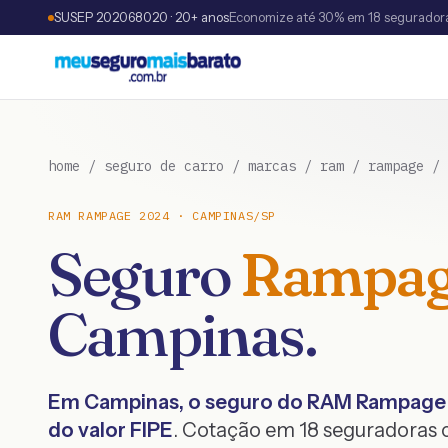
SUSEP 202068020 · 20+ anos
Economize até 30% em 18 segurador
home
/
seguro de carro
/
marcas
/
ram
/
rampage
/
RAM
RAMPAGE
2024
·
CAMPINAS
/
SP
Seguro
Rampa
Campinas
.
Em
Campinas
, o seguro do
RAM
Rampage
do valor FIPE
. Cotação em 18 seguradoras