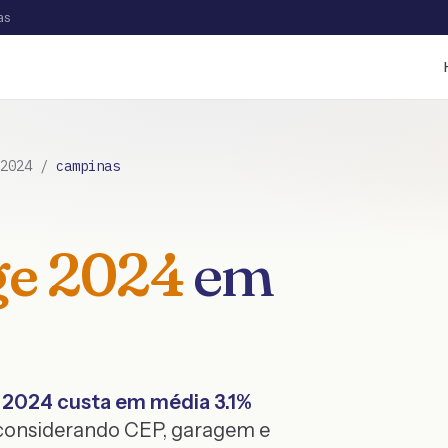
as
2024
/
campinas
ge
2024
em
2024
custa em média
3.1
%
 considerando CEP, garagem e