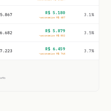
R$
5.180
5.867
3.1
%
economize R$
687
R$
5.879
6.682
3.5
%
economize R$
802
R$
6.459
7.223
3.7
%
economize R$
764
urto.