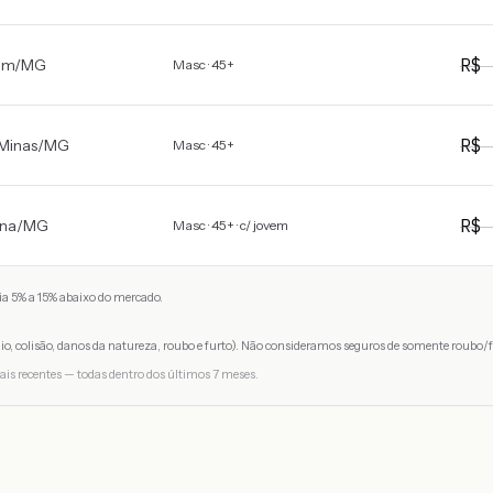
R$
em
/
MG
Masc · 45+
R$
Minas
/
MG
Masc · 45+
R$
na
/
MG
Masc · 45+ · c/ jovem
a 5% a 15% abaixo do mercado.
io, colisão, danos da natureza, roubo e furto). Não consideramos seguros de somente roubo/f
ais recentes — todas dentro dos últimos 7 meses.