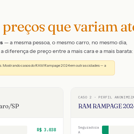
preços que variam a
os
— a mesma pessoa, o mesmo carro, no mesmo dia,
a diferença de preço entre a mais cara e a mais barata:
as. Mostrando casos do RAM Rampage 2024 em outras cidades — a
CASO
2
· PERFIL ANONIMIZ
laro
/
SP
RAM
RAMPAGE
202
Seguradora
R$
3.038
A