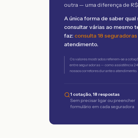
outra — uma diferença de R
A única forma de saber qual 
consultar várias ao mesmo 
faz:
consulta 18 seguradoras
atendimento.
Os valores mostrados referem-se a cotaç
entre seguradoras — como assistência 24h,
nossos corretores durante o atendimento.
1 cotação, 18 respostas
Sem precisar ligar ou preencher
formulário em cada seguradora