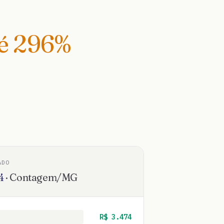
té
296
%
ADO
4
·
Contagem
/
MG
R$
3.474