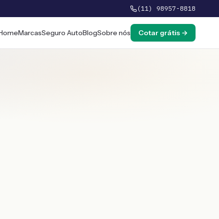
(11) 98957-8818
Home
Marcas
Seguro Auto
Blog
Sobre nós
Cotar grátis →