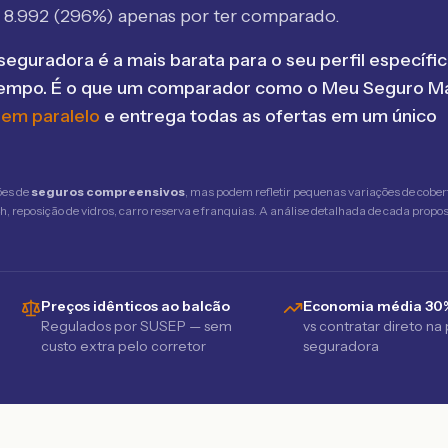
$
8.992
(
296
%) apenas por ter comparado.
seguradora é a mais barata para o seu perfil específic
tempo. É o que um comparador como o Meu Seguro Ma
 em paralelo
e entrega todas as ofertas em um único
ões de
seguros compreensivos
, mas podem refletir pequenas variações de cober
 reposição de vidros, carro reserva e franquias. A análise detalhada de cada propost
Preços idênticos ao balcão
Economia média 30
Regulados por SUSEP — sem
vs contratar direto na
custo extra pelo corretor
seguradora