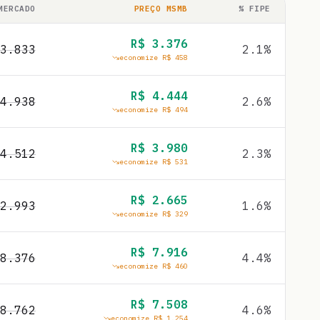
MERCADO
PREÇO MSMB
% FIPE
R$
3.376
3.833
2.1
%
economize R$
458
R$
4.444
4.938
2.6
%
economize R$
494
R$
3.980
4.512
2.3
%
economize R$
531
R$
2.665
2.993
1.6
%
economize R$
329
R$
7.916
8.376
4.4
%
economize R$
460
R$
7.508
8.762
4.6
%
economize R$
1.254