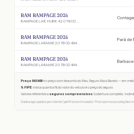
RAM RAMPAGE 2024
Contag
RAMPAGE LAR. HURR. 4 2.0 TB CD 4X4 Aut.
RAM RAMPAGE 2024
Pará de 
RAMPAGE LARAMIE 2.0 TB CD 4X4 Die. Aut.
RAM RAMPAGE 2024
Barbace
RAMPAGE LARAMIE 2.0 TB CD 4X4 Die. Aut.
Preço MSMB
é o preço com desconto do Meu Seguro Mais Barato — em médi
% FIPE
indica quantos % do valor do veículo é o preço do seguro.
Valores referentes a
seguros compreensivos
(cobertura completa: incênd
Dados agrupados por cliente (perfil anonimizado). Priorizamos as cotações m