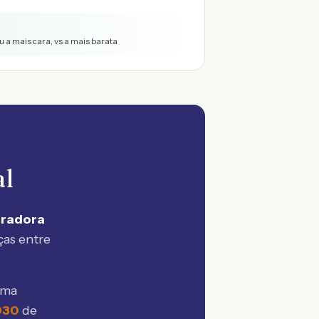
 a mais cara, vs a mais barata
al
uradora
ças entre
sma
030
de