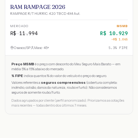
RAM RAMPAGE 2026
RAMPAGE R/T HURRIC. 4 2.0 TB CD 4X4 Aut.
MERCADO
MSMB
R$
11.994
R$
10.929
−R$
1.065
Osasco
/
SP
Masc · 45+
5.3
% FIPE
Preço MSMB
é o preço com desconto do Meu Seguro Mais Barato — em
média 5% a 15% abaixo do mercado.
% FIPE
indica quantos % do valor do veículo é o preço do seguro.
Valores referentes a
seguros compreensivos
(cobertura completa:
incêndio, colisão, danos da natureza, roubo e furto). Não consideramos
seguros de somente roubo/furto.
Dados agrupados por cliente (perfil anonimizado). Priorizamos as cotações
mais recentes — todas dentro dos últimos 7 meses.