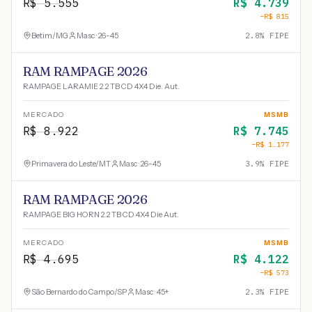
R$
5.555
R$
4.739
−R$
815
Betim
/
MG
Masc · 26-45
2.8
% FIPE
RAM RAMPAGE 2026
RAMPAGE LARAMIE 2.2 TB CD 4X4 Die. Aut.
MERCADO
MSMB
R$
8.922
R$
7.745
−R$
1.177
Primavera do Leste
/
MT
Masc · 26-45
3.9
% FIPE
RAM RAMPAGE 2026
RAMPAGE BIG HORN 2.2 TB CD 4X4 Die Aut.
MERCADO
MSMB
R$
4.695
R$
4.122
−R$
573
São Bernardo do Campo
/
SP
Masc · 45+
2.3
% FIPE