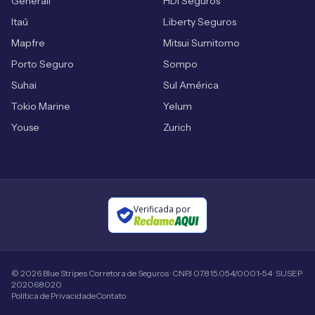
Generali
HDI Seguros
Itaú
Liberty Seguros
Mapfre
Mitsui Sumitomo
Porto Seguro
Sompo
Suhai
Sul América
Tokio Marine
Yelum
Youse
Zurich
Verificada por
©
2026
Blue Stripes Corretora de Seguros · CNPJ 07.815.054/0001-54 · SUSEP
202068020
Política de Privacidade
Contato