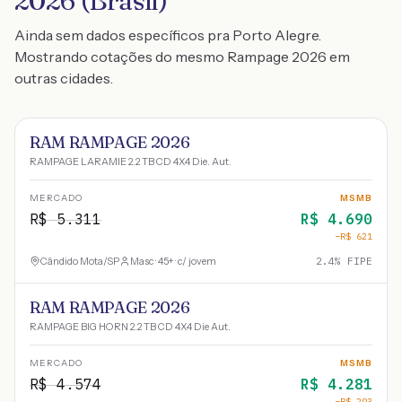
2026 (Brasil)
Ainda sem dados específicos pra Porto Alegre.
Mostrando cotações do mesmo Rampage 2026 em
outras cidades.
RAM RAMPAGE 2026
RAMPAGE LARAMIE 2.2 TB CD 4X4 Die. Aut.
MERCADO
MSMB
R$
5.311
R$
4.690
−R$
621
Cândido Mota
/
SP
Masc · 45+ · c/ jovem
2.4
% FIPE
RAM RAMPAGE 2026
RAMPAGE BIG HORN 2.2 TB CD 4X4 Die Aut.
MERCADO
MSMB
R$
4.574
R$
4.281
−R$
293