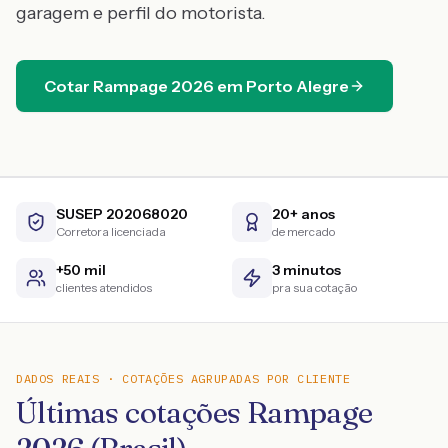
garagem e perfil do motorista.
Cotar
Rampage
2026
em
Porto Alegre
SUSEP 202068020
20+ anos
Corretora licenciada
de mercado
+50 mil
3 minutos
clientes atendidos
pra sua cotação
DADOS REAIS · COTAÇÕES AGRUPADAS POR CLIENTE
Últimas cotações Rampage