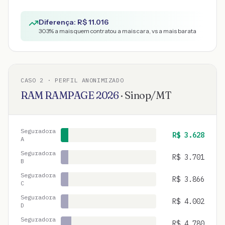
Diferença: R$
11.016
303
% a mais quem contratou a mais cara, vs a mais barata
CASO
2
· PERFIL ANONIMIZADO
RAM
RAMPAGE
2026
·
Sinop
/
MT
Seguradora
R$
3.628
A
Seguradora
R$
3.701
B
Seguradora
R$
3.866
C
Seguradora
R$
4.002
D
Seguradora
R$
4.780