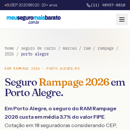
SUSEP 202068020 · 20+ anos
(11) 98957-8818
home
/
seguro de carro
/
marcas
/
ram
/
rampage
/
2026
/
porto alegre
RAM
RAMPAGE
2026
·
PORTO ALEGRE
/
RS
Seguro
Rampage
2026
em
Porto Alegre
.
Em
Porto Alegre
, o seguro do
RAM
Rampage
2026
custa em média
3.7
% do valor FIPE
.
Cotação em 18 seguradoras considerando CEP,