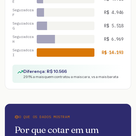
E
Seguradora
R$
4.946
F
Seguradora
R$
5.518
G
Seguradora
R$
6.969
H
Seguradora
R$
14.193
I
Diferença: R$
10.566
291
% a mais quem contratou a mais cara, vs a mais barata
O QUE OS DADOS MOSTRAM
Por que cotar em um