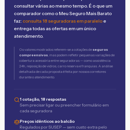
consultar várias ao mesmo tempo. É o que um
comparador como o Meu Seguro Mais Barato
faz:
consulta 18 seguradoras em paralelo
e
entrega todas as ofertas em um único
atendimento.
Os valores mostrados referem-se a cotações de
seguros
compreensivos
, mas podem refletir pequenas variações de
cobertura acessória entre seguradoras — como assistência
24h, reposição de vidros, carro reserva e franquias. A análise
detalhada de cada proposta é feita por nossos corretores
durante o atendimento.
1 cotação, 18 respostas
Sem precisar ligar ou preencher formulário em
cada seguradora
Preços idênticos ao balcão
Regulados por SUSEP — sem custo extra pelo