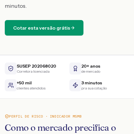
minutos.
Cotar esta versão grátis
SUSEP 202068020
20+ anos
Corretora licenciada
de mercado
+50 mil
3 minutos
clientes atendidos
pra sua cotação
PERFIL DE RISCO · INDICADOR MSMB
Como o mercado precifica o