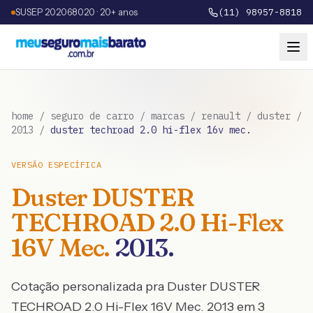
SUSEP 202068020 · 20+ anos
(11) 98957-8818
home
/
seguro de carro
/
marcas
/
renault
/
duster
/
2013
/
duster techroad 2.0 hi-flex 16v mec.
VERSÃO ESPECÍFICA
Duster
DUSTER
TECHROAD 2.0 Hi-Flex
16V Mec.
2013
.
Cotação personalizada pra
Duster
DUSTER
TECHROAD 2.0 Hi-Flex 16V Mec.
2013
em 3