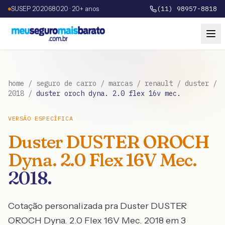
SUSEP 202068020 · 20+ anos
(11) 98957-8818
home
/
seguro de carro
/
marcas
/
renault
/
duster
/
2018
/
duster oroch dyna. 2.0 flex 16v mec.
VERSÃO ESPECÍFICA
Duster
DUSTER OROCH
Dyna. 2.0 Flex 16V Mec.
2018
.
Cotação personalizada pra
Duster
DUSTER
OROCH Dyna. 2.0 Flex 16V Mec.
2018
em 3