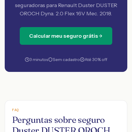
seguradoras
para Renault Duster DUSTER
OROCH Dyna. 2.0 Flex 16V Mec. 2018
.
Calcular meu seguro grátis
3 minutos
Sem cadastro
Até 30% off
FAQ
Perguntas sobre seguro
Duster DUSTER OROCH