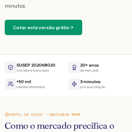
minutos.
Cotar esta versão grátis
SUSEP 202068020
20+ anos
Corretora licenciada
de mercado
+50 mil
3 minutos
clientes atendidos
pra sua cotação
PERFIL DE RISCO · INDICADOR MSMB
Como o mercado precifica o