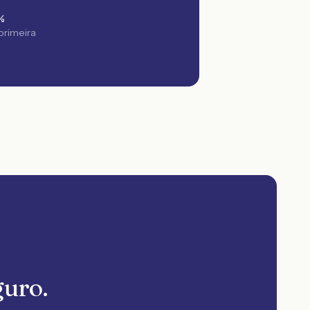
%
 primeira
guro.