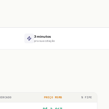
3 minutos
pra sua cotação
MERCADO
PREÇO MSMB
% FIPE