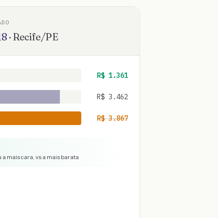
ADO
18
·
Recife
/
PE
R$
1.361
R$
3.462
R$
3.867
 a mais cara, vs a mais barata