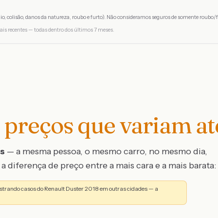
io, colisão, danos da natureza, roubo e furto). Não consideramos seguros de somente roubo/f
ais recentes — todas dentro dos últimos 7 meses.
preços que variam a
os
— a mesma pessoa, o mesmo carro, no mesmo dia,
a diferença de preço entre a mais cara e a mais barata:
strando casos do Renault Duster 2018 em outras cidades — a