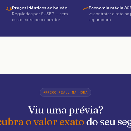
Preços idênticos ao balcão
Economia média 30
Regulados por SUSEP — sem
vs contratar direto na
custo extra pelo corretor
seguradora
PREÇO REAL, NA HORA
Viu uma prévia?
ubra o valor exato
do seu se