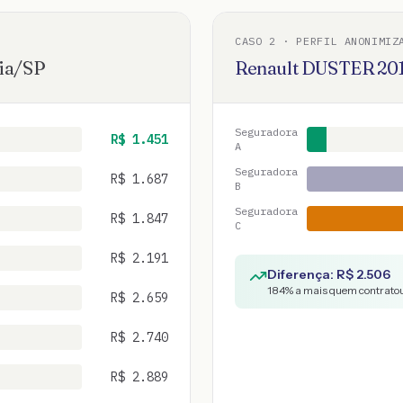
CASO
2
· PERFIL ANONIMIZ
ia
/
SP
Renault
DUSTER
20
Seguradora
R$
1.451
A
Seguradora
R$
1.687
B
Seguradora
R$
1.847
C
R$
2.191
Diferença: R$
2.506
184
% a mais quem contratou
R$
2.659
R$
2.740
R$
2.889