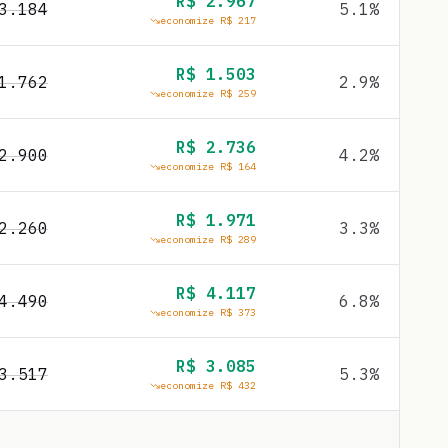
R$
2.967
3.184
5.1
%
economize R$
217
R$
1.503
1.762
2.9
%
economize R$
259
R$
2.736
2.900
4.2
%
economize R$
164
R$
1.971
2.260
3.3
%
economize R$
289
R$
4.117
4.490
6.8
%
economize R$
373
R$
3.085
3.517
5.3
%
economize R$
432