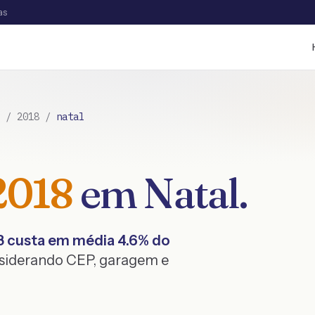
as
/
2018
/
natal
2018
em
Natal
.
8
custa em média
4.6
% do
nsiderando CEP, garagem e