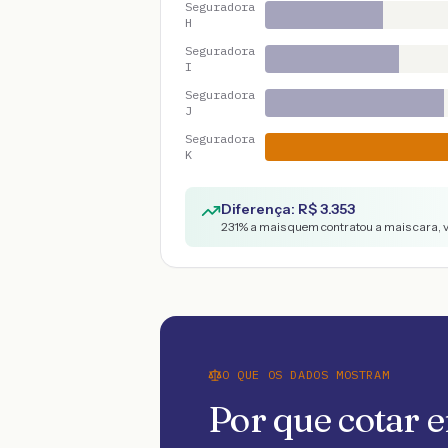
Seguradora
H
Seguradora
I
Seguradora
J
Seguradora
K
Diferença: R$
3.353
231
% a mais quem contratou a mais cara, 
O QUE OS DADOS MOSTRAM
Por que cotar