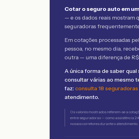
Cotar o seguro auto em um
— e os dados reais mostram q
seguradoras frequentement
Em cotações processadas p
pessoa, no mesmo dia, rece
outra — uma diferença de R
A única forma de saber qual 
consultar várias ao mesmo 
faz:
consulta 18 seguradoras
atendimento.
Os valores mostrados referem-se a cotaç
entre seguradoras — como assistência 24h,
nossos corretores durante o atendimento.