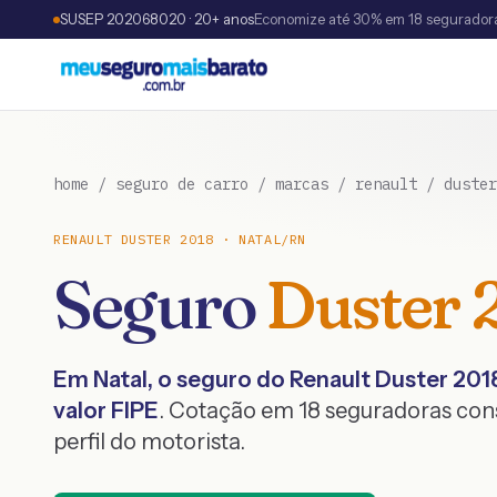
SUSEP 202068020 · 20+ anos
Economize até 30% em 18 segurador
home
/
seguro de carro
/
marcas
/
renault
/
duster
RENAULT
DUSTER
2018
·
NATAL
/
RN
Seguro
Duster
Em
Natal
, o seguro do
Renault
Duster
201
valor FIPE
. Cotação em 18 seguradoras co
perfil do motorista.