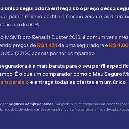
a única seguradora entrega só o preço dessa seg
ue, para o mesmo perfil e o mesmo veículo, as diferen
e passam de 50%.
elo MSMB
pro Renault Duster 2018
, é comum ver a me
bendo preços de
R$
1.451
de uma seguradora e
R$
4.8
$
3.353
(
231
%) apenas por ter comparado.
seguradora é a mais barata para o seu perfil específic
tempo. É o que um comparador como o Meu Seguro Ma
 em paralelo
e entrega todas as ofertas em um único
ões de
seguros compreensivos
, mas podem refletir pequenas variações de cober
 reposição de vidros, carro reserva e franquias. A análise detalhada de cada propost