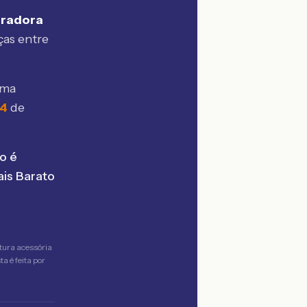
uradora
ças entre
sma
04
de
o é
is Barato
tura acessória
a é feita por