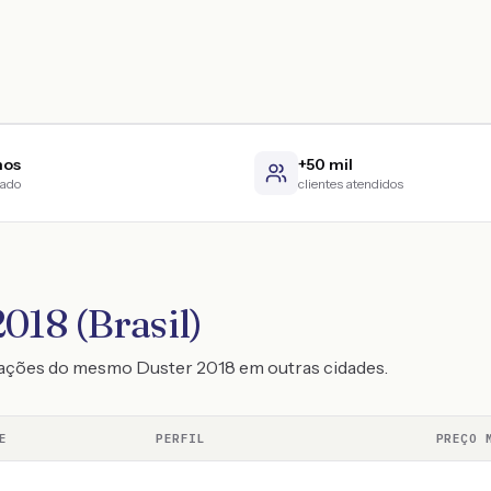
nos
+50 mil
cado
clientes atendidos
018 (Brasil)
tações do mesmo Duster 2018 em outras cidades.
E
PERFIL
PREÇO 