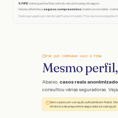
% FIPE
indica quantos % do valor do veículo é o preço do seguro.
Valores referentes a
seguros compreensivos
(cobertura completa: incênd
Dados agrupados por cliente (perfil anonimizado). Priorizamos as cotações m
POR QUE COMPARAR VALE A PENA
Mesmo perfil,
Abaixo,
casos reais anonimizad
consultou várias seguradoras. Veja 
Sem casos com variação suficiente em Natal. Mo
dinâmica de preço entre seguradoras vale igual.