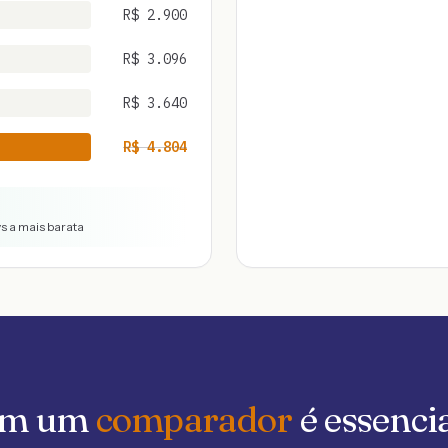
R$
2.900
R$
3.096
R$
3.640
R$
4.804
vs a mais barata
 em um
comparador
é essenci