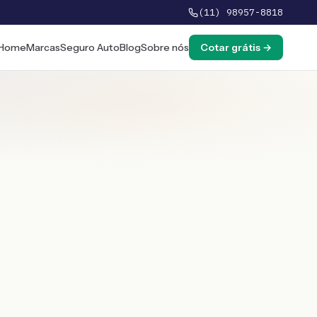
(11) 98957-8818
Home
Marcas
Seguro Auto
Blog
Sobre nós
Cotar grátis →