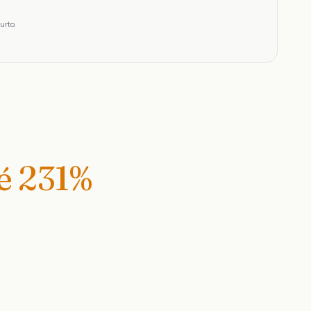
urto.
té
231
%