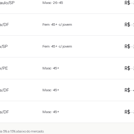
R$
aulo
/
SP
Masc · 26-45
R$
ia
/
DF
Fem · 45+ · c/ jovem
R$
a
/
SP
Fem · 45+ · c/ jovem
R$
e
/
PE
Masc · 45+
R$
ia
/
DF
Masc · 45+
R$
ia
/
DF
Masc · 45+
a 5% a 15% abaixo do mercado.