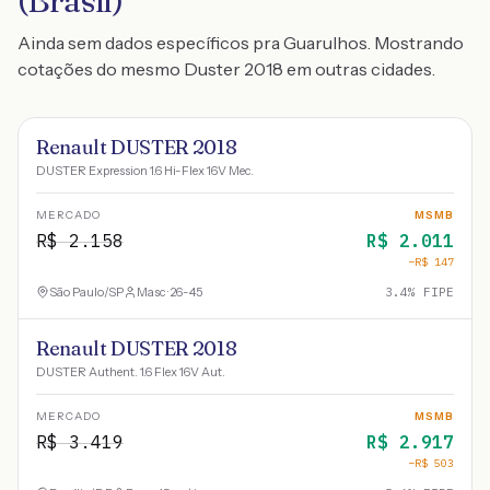
(Brasil)
Ainda sem dados específicos pra Guarulhos. Mostrando
cotações do mesmo Duster 2018 em outras cidades.
Renault DUSTER 2018
DUSTER Expression 1.6 Hi-Flex 16V Mec.
MERCADO
MSMB
R$
2.158
R$
2.011
−R$
147
São Paulo
/
SP
Masc · 26-45
3.4
% FIPE
Renault DUSTER 2018
DUSTER Authent. 1.6 Flex 16V Aut.
MERCADO
MSMB
R$
3.419
R$
2.917
−R$
503