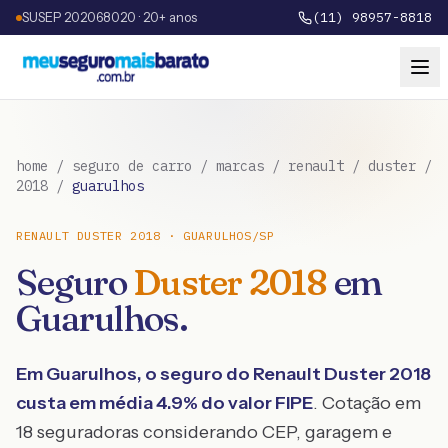
SUSEP 202068020 · 20+ anos
(11) 98957-8818
home
/
seguro de carro
/
marcas
/
renault
/
duster
/
2018
/
guarulhos
RENAULT
DUSTER
2018
·
GUARULHOS
/
SP
Seguro
Duster
2018
em
Guarulhos
.
Em
Guarulhos
, o seguro do
Renault
Duster
2018
custa em média
4.9
% do valor FIPE
. Cotação em
18 seguradoras considerando CEP, garagem e