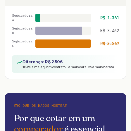
Seguradora
R$
1.361
A
Seguradora
R$
3.462
B
Seguradora
R$
3.867
C
Diferença: R$
2.506
184
% a mais quem contratou a mais cara, vs a mais barata
O QUE OS DADOS MOSTRAM
Por que cotar em um
comparador
é essencial