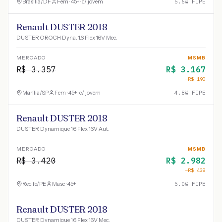
Brasília
/
DF
Fem · 45+ · c/ jovem
5.6
% FIPE
Renault DUSTER 2018
DUSTER OROCH Dyna. 1.6 Flex 16V Mec.
MERCADO
MSMB
R$
3.357
R$
3.167
−R$
190
Marília
/
SP
Fem · 45+ · c/ jovem
4.8
% FIPE
Renault DUSTER 2018
DUSTER Dynamique 1.6 Flex 16V Aut.
MERCADO
MSMB
R$
3.420
R$
2.982
−R$
438
Recife
/
PE
Masc · 45+
5.0
% FIPE
Renault DUSTER 2018
DUSTER Dynamique 1.6 Flex 16V Mec.