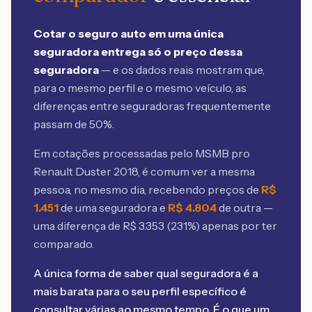
Cotar o seguro auto em uma única
seguradora entrega só o preço dessa
seguradora
— e os dados reais mostram que,
para o mesmo perfil e o mesmo veículo, as
diferenças entre seguradoras frequentemente
passam de 50%.
Em cotações processadas pelo MSMB
pro
Renault Duster 2018
, é comum ver a mesma
pessoa, no mesmo dia, recebendo preços de
R$
1.451
de uma seguradora e
R$
4.804
de outra —
uma diferença de R$
3.353
(
231
%) apenas por ter
comparado.
A única forma de saber qual seguradora é a
mais barata para o seu perfil específico é
consultar várias ao mesmo tempo. É o que um