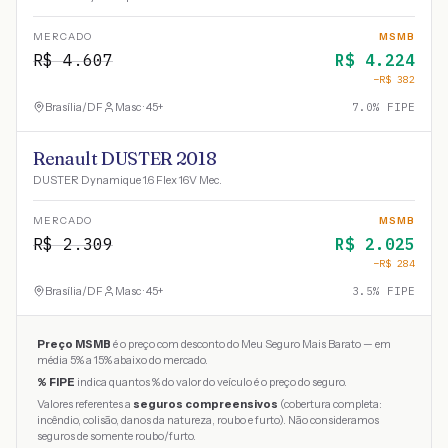
MERCADO
MSMB
R$
4.607
R$
4.224
−R$
382
Brasília
/
DF
Masc · 45+
7.0
% FIPE
Renault DUSTER 2018
DUSTER Dynamique 1.6 Flex 16V Mec.
MERCADO
MSMB
R$
2.309
R$
2.025
−R$
284
Brasília
/
DF
Masc · 45+
3.5
% FIPE
Preço MSMB
é o preço com desconto do Meu Seguro Mais Barato — em
média 5% a 15% abaixo do mercado.
% FIPE
indica quantos % do valor do veículo é o preço do seguro.
Valores referentes a
seguros compreensivos
(cobertura completa:
incêndio, colisão, danos da natureza, roubo e furto). Não consideramos
seguros de somente roubo/furto.