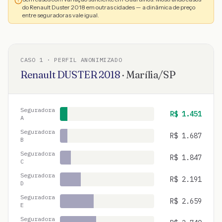
do Renault Duster 2018 em outras cidades — a dinâmica de preço
entre seguradoras vale igual.
CASO
1
· PERFIL ANONIMIZADO
Renault
DUSTER
2018
·
Marília
/
SP
Seguradora
R$
1.451
A
Seguradora
R$
1.687
B
Seguradora
R$
1.847
C
Seguradora
R$
2.191
D
Seguradora
R$
2.659
E
Seguradora