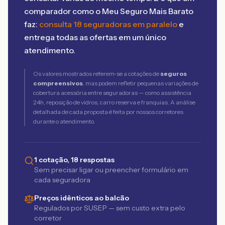
comparador como o Meu Seguro Mais Barato
faz:
consulta 18 seguradoras em paralelo
e
entrega todas as ofertas em um único
atendimento.
Os valores mostrados referem-se a cotações de
seguros
compreensivos
, mas podem refletir pequenas variações de
cobertura acessória entre seguradoras — como assistência
24h, reposição de vidros, carro reserva e franquias. A análise
detalhada de cada proposta é feita por nossos corretores
durante o atendimento.
1 cotação, 18 respostas
Sem precisar ligar ou preencher formulário em
cada seguradora
Preços idênticos ao balcão
Regulados por SUSEP — sem custo extra pelo
corretor