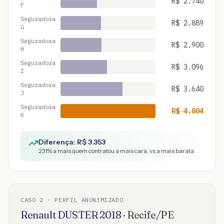
R$
2.740
F
Seguradora
R$
2.889
G
Seguradora
R$
2.900
H
Seguradora
R$
3.096
I
Seguradora
R$
3.640
J
Seguradora
R$
4.804
K
Diferença: R$
3.353
231
% a mais quem contratou a mais cara, vs a mais barata
CASO
2
· PERFIL ANONIMIZADO
Renault
DUSTER
2018
·
Recife
/
PE