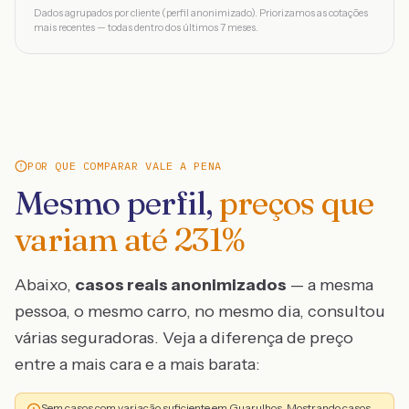
Dados agrupados por cliente (perfil anonimizado). Priorizamos as cotações
mais recentes — todas dentro dos últimos 7 meses.
POR QUE COMPARAR VALE A PENA
Mesmo perfil,
preços que
variam até
231
%
Abaixo,
casos reais anonimizados
— a mesma
pessoa, o mesmo carro, no mesmo dia, consultou
várias seguradoras. Veja a diferença de preço
entre a mais cara e a mais barata:
Sem casos com variação suficiente em Guarulhos. Mostrando casos