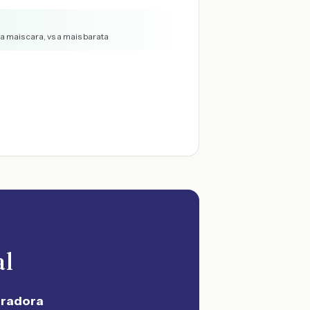
a mais cara, vs a mais barata
al
uradora