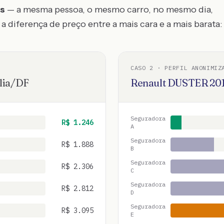
os
— a mesma pessoa, o mesmo carro, no mesmo dia,
a diferença de preço entre a mais cara e a mais barata:
CASO
2
· PERFIL ANONIMIZ
lia
/
DF
Renault
DUSTER
20
Seguradora
R$
1.246
A
Seguradora
R$
1.888
B
Seguradora
R$
2.306
C
Seguradora
R$
2.812
D
Seguradora
R$
3.095
E