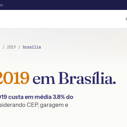
as
/
2019
/
brasília
2019
em
Brasília
.
019
custa em média
3.8
% do
nsiderando CEP, garagem e