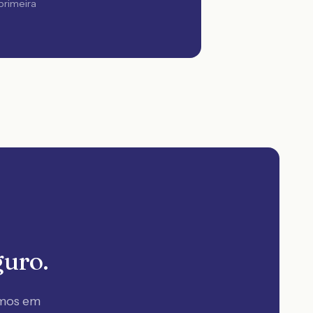
 primeira
guro.
amos em