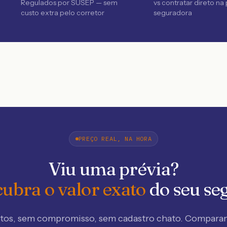
Regulados por SUSEP — sem
vs contratar direto na
custo extra pelo corretor
seguradora
PREÇO REAL, NA HORA
Viu uma prévia?
ubra o valor exato
do seu se
tos, sem compromisso, sem cadastro chato. Compar