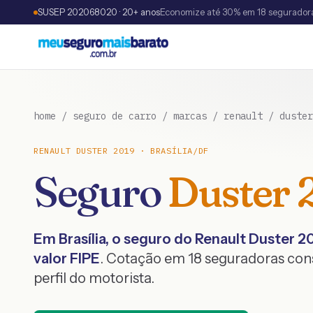
SUSEP 202068020 · 20+ anos
Economize até 30% em 18 segurador
home
/
seguro de carro
/
marcas
/
renault
/
duster
RENAULT
DUSTER
2019
·
BRASÍLIA
/
DF
Seguro
Duster
Em
Brasília
, o seguro do
Renault
Duster
2
valor FIPE
. Cotação em 18 seguradoras co
perfil do motorista.