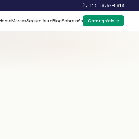
(11) 98957-8818
Home
Marcas
Seguro Auto
Blog
Sobre nós
Cotar grátis →