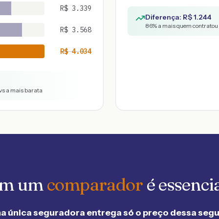
R$
3.339
Diferença: R$
1.244
86
% a mais quem contratou 
R$
3.568
R$
4.034
vs a mais barata
 em um
comparador
é essenci
a única seguradora entrega só o preço dessa seg