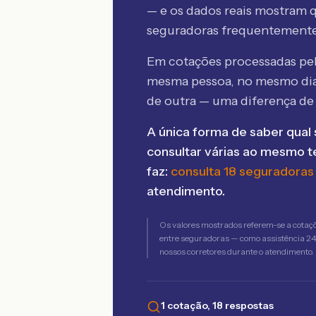
— e os dados reais mostram q
seguradoras frequentement
Em cotações processadas p
mesma pessoa, no mesmo dia
de outra — uma diferença d
A única forma de saber qual 
consultar várias ao mesmo 
faz:
consulta 18 seguradoras
atendimento.
Os valores mostrados referem-se a cotaç
entre seguradoras — como assistência 24h,
nossos corretores durante o atendimento.
1 cotação, 18 respostas