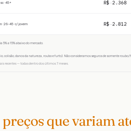
R$
2.368
c · 45+
R$
2.812
 · 26-45 · c/ jovem
a 5% a 15% abaixo do mercado.
io, colisão, danos da natureza, roubo e furto). Não consideramos seguros de somente roubo/f
ais recentes — todas dentro dos últimos 7 meses.
preços que variam a