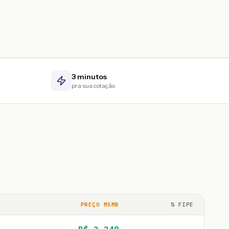
3 minutos
pra sua cotação
PREÇO MSMB
% FIPE