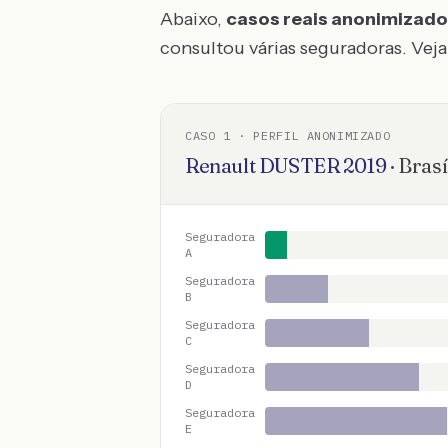
Abaixo,
casos reais anonimizad
consultou várias seguradoras. Veja 
CASO
1
· PERFIL ANONIMIZADO
Renault
DUSTER
2019
·
Brasí
Seguradora
A
Seguradora
B
Seguradora
C
Seguradora
D
Seguradora
E