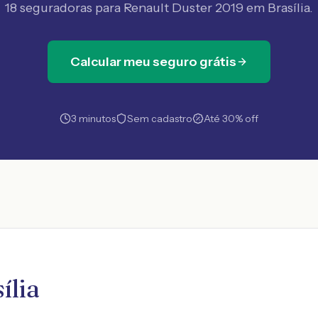
18 seguradoras
para Renault Duster 2019 em Brasília
.
Calcular meu seguro grátis
3 minutos
Sem cadastro
Até 30% off
ília