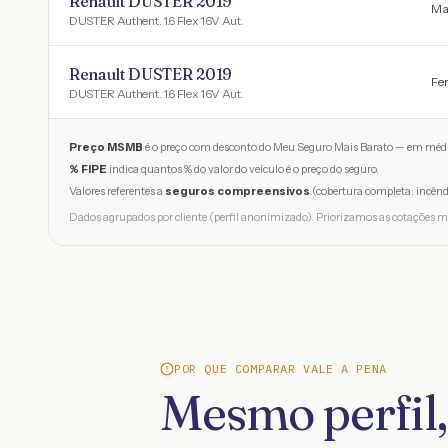
Renault DUSTER 2019
Mas
DUSTER Authent. 1.6 Flex 16V Aut.
Renault DUSTER 2019
Fem
DUSTER Authent. 1.6 Flex 16V Aut.
Preço MSMB
é o preço com desconto do Meu Seguro Mais Barato — em médi
% FIPE
indica quantos % do valor do veículo é o preço do seguro.
Valores referentes a
seguros compreensivos
(cobertura completa: incênd
Dados agrupados por cliente (perfil anonimizado). Priorizamos as cotações m
POR QUE COMPARAR VALE A PENA
Mesmo perfil,