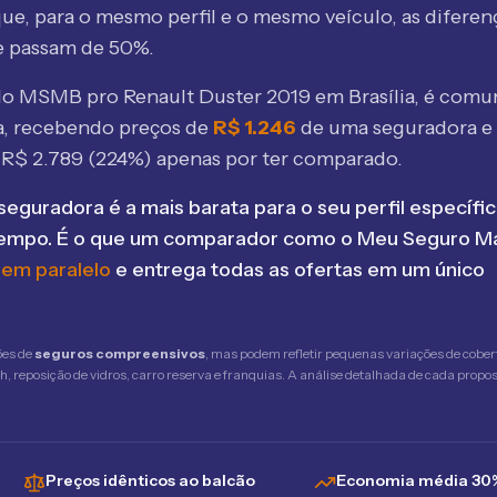
ue, para o mesmo perfil e o mesmo veículo, as diferen
e passam de 50%.
elo MSMB
pro Renault Duster 2019 em Brasília
, é comu
, recebendo preços de
R$
1.246
de uma seguradora e
e R$
2.789
(
224
%) apenas por ter comparado.
seguradora é a mais barata para o seu perfil específic
tempo. É o que um comparador como o Meu Seguro Ma
 em paralelo
e entrega todas as ofertas em um único
ões de
seguros compreensivos
, mas podem refletir pequenas variações de cober
 reposição de vidros, carro reserva e franquias. A análise detalhada de cada propost
Preços idênticos ao balcão
Economia média 30