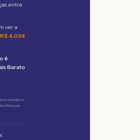
ças entre
m ver a
R$
4.034
o é
is Barato
tura acessória
a é feita por
%