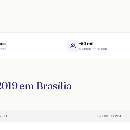
nos
+50 mil
cado
clientes atendidos
2019 em Brasília
RFIL
PREÇO MERCADO