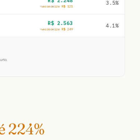
R$
2.248
3.5
%
economize R$
121
R$
2.563
4.1
%
economize R$
249
urto.
té
224
%