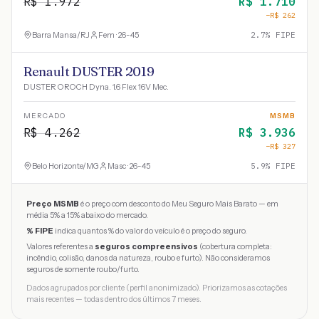
R$
1.972
R$
1.710
−R$
262
Barra Mansa
/
RJ
Fem · 26-45
2.7
% FIPE
Renault DUSTER 2019
DUSTER OROCH Dyna. 1.6 Flex 16V Mec.
MERCADO
MSMB
R$
4.262
R$
3.936
−R$
327
Belo Horizonte
/
MG
Masc · 26-45
5.9
% FIPE
Preço MSMB
é o preço com desconto do Meu Seguro Mais Barato — em
média 5% a 15% abaixo do mercado.
% FIPE
indica quantos % do valor do veículo é o preço do seguro.
Valores referentes a
seguros compreensivos
(cobertura completa:
incêndio, colisão, danos da natureza, roubo e furto). Não consideramos
seguros de somente roubo/furto.
Dados agrupados por cliente (perfil anonimizado). Priorizamos as cotações
mais recentes — todas dentro dos últimos 7 meses.