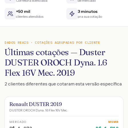
Corretora licenciada
de mercado
+50 mil
3 minutos
clientes atendidos
pra sua cotação
DADOS REAIS · COTAÇÕES AGRUPADAS POR CLIENTE
Últimas cotações — Duster
DUSTER OROCH Dyna. 1.6
Flex 16V Mec. 2019
2 clientes diferentes que cotaram esta versão específica
Renault DUSTER 2019
DUSTER OROCH Dyna. 1.6 Flex 16V Mec.
MERCADO
MSMB