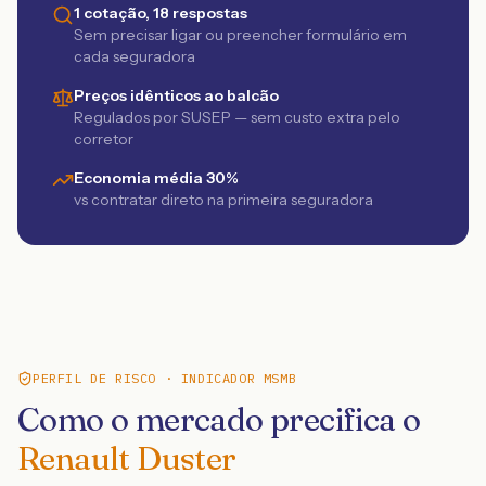
1 cotação, 18 respostas
Sem precisar ligar ou preencher formulário em
cada seguradora
Preços idênticos ao balcão
Regulados por SUSEP — sem custo extra pelo
corretor
Economia média 30%
vs contratar direto na primeira seguradora
PERFIL DE RISCO · INDICADOR MSMB
Como o mercado precifica o
Renault Duster