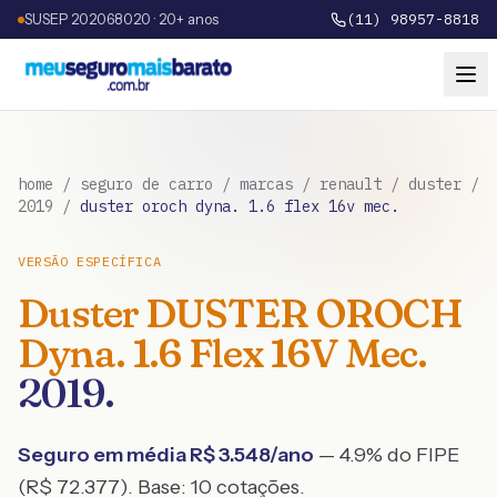
SUSEP 202068020 · 20+ anos
(11) 98957-8818
home
/
seguro de carro
/
marcas
/
renault
/
duster
/
2019
/
duster oroch dyna. 1.6 flex 16v mec.
VERSÃO ESPECÍFICA
Duster
DUSTER OROCH
Dyna. 1.6 Flex 16V Mec.
2019
.
Seguro em média R$
3.548
/ano
— 4.9% do FIPE
(R$ 72.377)
. Base:
10
cotações.