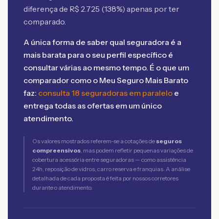
diferença de R$
2.725
(
138
%) apenas por ter
comparado.
A única forma de saber qual seguradora é a
mais barata para o seu perfil específico é
consultar várias ao mesmo tempo. É o que um
comparador como o Meu Seguro Mais Barato
faz:
consulta 18 seguradoras em paralelo
e
entrega todas as ofertas em um único
atendimento.
Os valores mostrados referem-se a cotações de
seguros
compreensivos
, mas podem refletir pequenas variações de
cobertura acessória entre seguradoras — como assistência
24h, reposição de vidros, carro reserva e franquias. A análise
detalhada de cada proposta é feita por nossos corretores
durante o atendimento.