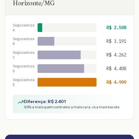
Horizonte
/
MG
Seguradora
R$
2.508
A
Seguradora
R$
3.191
B
Seguradora
R$
4.262
C
Seguradora
R$
4.408
D
Seguradora
R$
4.909
E
Diferença: R$
2.401
96
% a mais quem contratou a mais cara, vs a mais barata