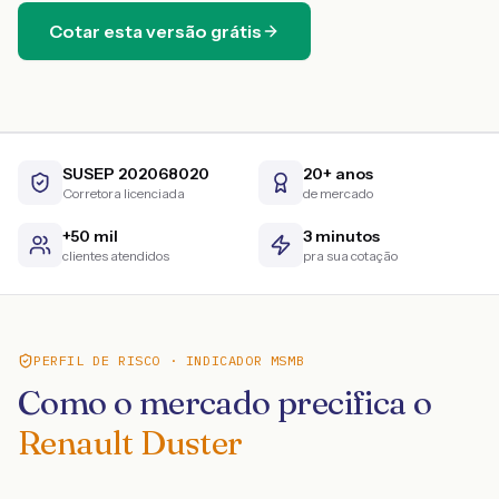
Cotar esta versão grátis
SUSEP 202068020
20+ anos
Corretora licenciada
de mercado
+50 mil
3 minutos
clientes atendidos
pra sua cotação
PERFIL DE RISCO · INDICADOR MSMB
Como o mercado precifica o
Renault Duster