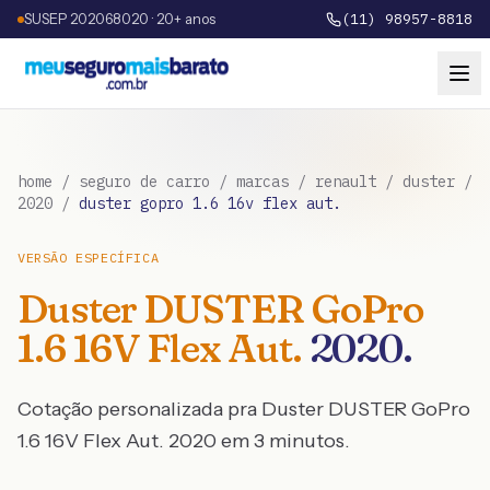
SUSEP 202068020 · 20+ anos
(11) 98957-8818
home
/
seguro de carro
/
marcas
/
renault
/
duster
/
2020
/
duster gopro 1.6 16v flex aut.
VERSÃO ESPECÍFICA
Duster
DUSTER GoPro
1.6 16V Flex Aut.
2020
.
Cotação personalizada pra
Duster
DUSTER GoPro
1.6 16V Flex Aut.
2020
em 3 minutos.