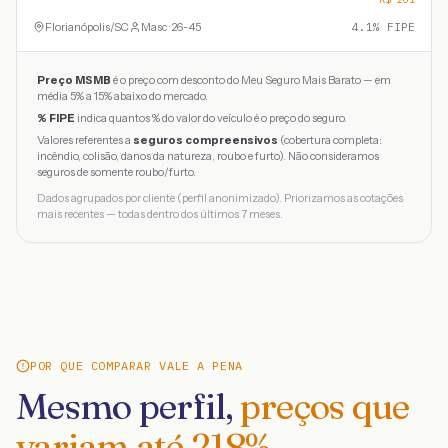
Florianópolis
/
SC
Masc · 26-45
4.1
% FIPE
Preço MSMB
é o preço com desconto do Meu Seguro Mais Barato — em
média 5% a 15% abaixo do mercado.
% FIPE
indica quantos % do valor do veículo é o preço do seguro.
Valores referentes a
seguros compreensivos
(cobertura completa:
incêndio, colisão, danos da natureza, roubo e furto). Não consideramos
seguros de somente roubo/furto.
Dados agrupados por cliente (perfil anonimizado). Priorizamos as cotações
mais recentes — todas dentro dos últimos 7 meses.
POR QUE COMPARAR VALE A PENA
Mesmo perfil,
preços que
variam até
218
%