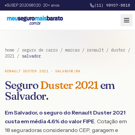
SUSEP 202068020 · 20+ anos
(11) 98957-8818
home
/
seguro de carro
/
marcas
/
renault
/
duster
/
2021
/
salvador
RENAULT
DUSTER
2021
·
SALVADOR
/
BA
Seguro
Duster
2021
em
Salvador
.
Em
Salvador
, o seguro do
Renault
Duster
2021
custa em média
4.6
% do valor FIPE
. Cotação em
18 seguradoras considerando CEP, garagem e