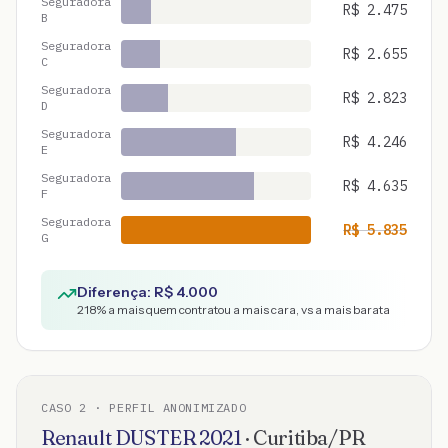
Seguradora
R$
2.475
B
Seguradora
R$
2.655
C
Seguradora
R$
2.823
D
Seguradora
R$
4.246
E
Seguradora
R$
4.635
F
Seguradora
R$
5.835
G
Diferença: R$
4.000
218
% a mais quem contratou a mais cara, vs a mais barata
CASO
2
· PERFIL ANONIMIZADO
Renault
DUSTER
2021
·
Curitiba
/
PR