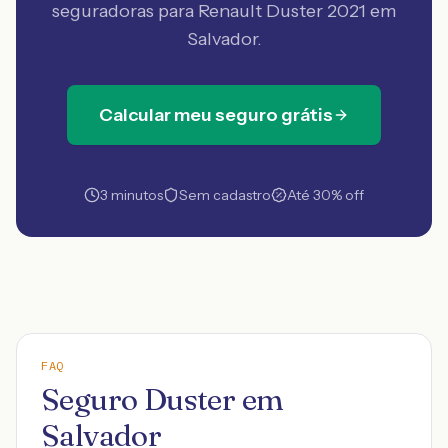
seguradoras
para Renault Duster 2021 em
Salvador
.
Calcular meu seguro grátis
3 minutos
Sem cadastro
Até 30% off
FAQ
Seguro Duster em
Salvador