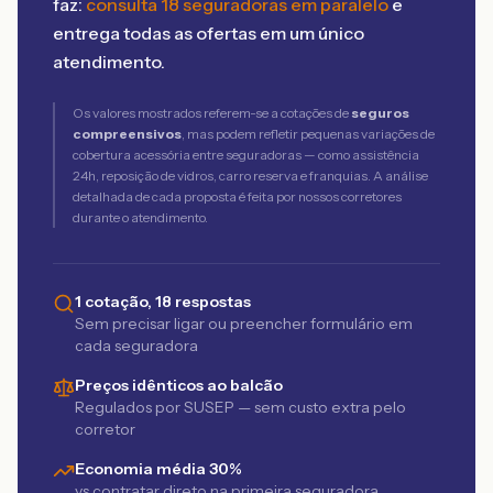
faz:
consulta 18 seguradoras em paralelo
e
entrega todas as ofertas em um único
atendimento.
Os valores mostrados referem-se a cotações de
seguros
compreensivos
, mas podem refletir pequenas variações de
cobertura acessória entre seguradoras — como assistência
24h, reposição de vidros, carro reserva e franquias. A análise
detalhada de cada proposta é feita por nossos corretores
durante o atendimento.
1 cotação, 18 respostas
Sem precisar ligar ou preencher formulário em
cada seguradora
Preços idênticos ao balcão
Regulados por SUSEP — sem custo extra pelo
corretor
Economia média 30%
vs contratar direto na primeira seguradora