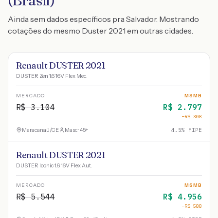
(Brasil)
Ainda sem dados específicos pra Salvador. Mostrando
cotações do mesmo Duster 2021 em outras cidades.
Renault DUSTER 2021
DUSTER Zen 1.6 16V Flex Mec.
MERCADO
MSMB
R$
3.104
R$
2.797
−R$
308
Maracanaú
/
CE
Masc · 45+
4.5
% FIPE
Renault DUSTER 2021
DUSTER Iconic 1.6 16V Flex Aut.
MERCADO
MSMB
R$
5.544
R$
4.956
−R$
588