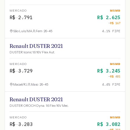
MERCADO
MSMB
R$
2.791
R$
2.625
−R$
167
São Luís
/
MA
Fem · 26-45
4.1
% FIPE
Renault DUSTER 2021
DUSTER Iconic 1.6 16V Flex Aut.
MERCADO
MSMB
R$
3.729
R$
3.245
−R$
485
Macaé
/
RJ
Masc · 26-45
4.4
% FIPE
Renault DUSTER 2021
DUSTER OROCH Dyna. 1.6 Flex 16V Mec.
MERCADO
MSMB
R$
3.283
R$
3.082
−R$
201