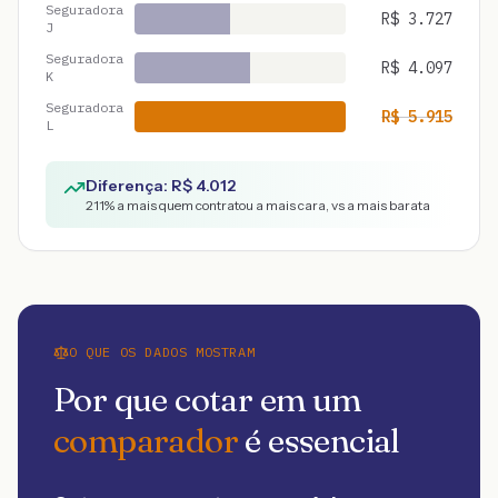
Seguradora
R$
3.727
J
Seguradora
R$
4.097
K
Seguradora
R$
5.915
L
Diferença: R$
4.012
211
% a mais quem contratou a mais cara, vs a mais barata
O QUE OS DADOS MOSTRAM
Por que cotar em um
comparador
é essencial