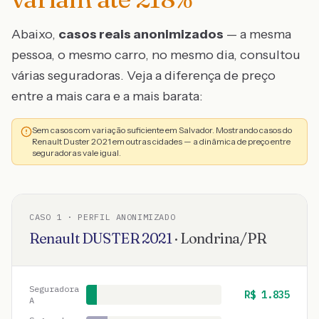
Abaixo,
casos reais anonimizados
— a mesma
pessoa, o mesmo carro, no mesmo dia, consultou
várias seguradoras. Veja a diferença de preço
entre a mais cara e a mais barata:
Sem casos com variação suficiente em Salvador. Mostrando casos do
Renault Duster 2021 em outras cidades — a dinâmica de preço entre
seguradoras vale igual.
CASO
1
· PERFIL ANONIMIZADO
Renault
DUSTER
2021
·
Londrina
/
PR
Seguradora
R$
1.835
A