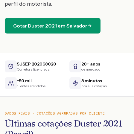
perfil do motorista.
Cotar
Duster
2021
em
Salvador
SUSEP 202068020
20+ anos
Corretora licenciada
de mercado
+50 mil
3 minutos
clientes atendidos
pra sua cotação
DADOS REAIS · COTAÇÕES AGRUPADAS POR CLIENTE
Últimas cotações Duster 2021