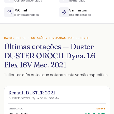
Corretora licenciada
de mercado
+50 mil
3 minutos
clientes atendidos
pra sua cotação
DADOS REAIS · COTAÇÕES AGRUPADAS POR CLIENTE
Últimas cotações — Duster
DUSTER OROCH Dyna. 1.6
Flex 16V Mec. 2021
1 clientes diferentes que cotaram esta versão específica
Renault DUSTER 2021
DUSTER OROCH Dyna. 1.6 Flex 16V Mec.
MERCADO
MSMB