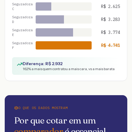
Seguradora
R$
2.625
C
Seguradora
R$
3.283
D
Seguradora
R$
3.774
E
Seguradora
R$
4.741
F
Diferença: R$
2.932
162
% a mais quem contratou a mais cara, vs a mais barata
O QUE OS DADOS MOSTRAM
Por que cotar em um
comparador
é essencial