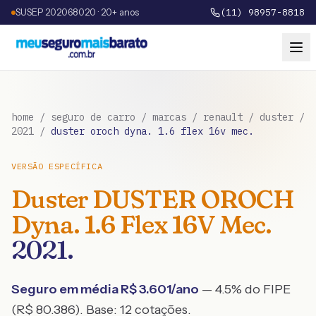
SUSEP 202068020 · 20+ anos
(11) 98957-8818
home
/
seguro de carro
/
marcas
/
renault
/
duster
/
2021
/
duster oroch dyna. 1.6 flex 16v mec.
VERSÃO ESPECÍFICA
Duster
DUSTER OROCH
Dyna. 1.6 Flex 16V Mec.
2021
.
Seguro em média R$
3.601
/ano
— 4.5% do FIPE
(R$ 80.386)
. Base:
12
cotações.