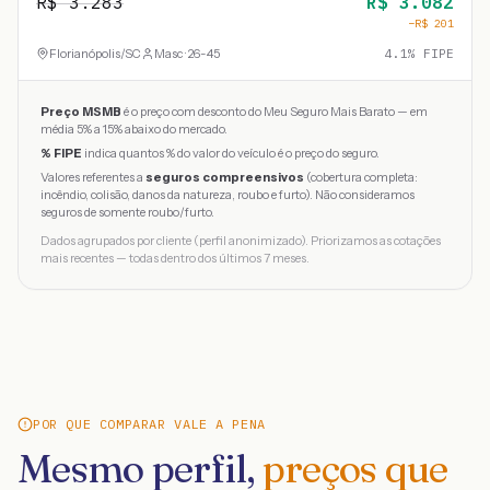
R$
3.283
R$
3.082
−R$
201
Florianópolis
/
SC
Masc · 26-45
4.1
% FIPE
Preço MSMB
é o preço com desconto do Meu Seguro Mais Barato — em
média 5% a 15% abaixo do mercado.
% FIPE
indica quantos % do valor do veículo é o preço do seguro.
Valores referentes a
seguros compreensivos
(cobertura completa:
incêndio, colisão, danos da natureza, roubo e furto). Não consideramos
seguros de somente roubo/furto.
Dados agrupados por cliente (perfil anonimizado). Priorizamos as cotações
mais recentes — todas dentro dos últimos 7 meses.
POR QUE COMPARAR VALE A PENA
Mesmo perfil,
preços que