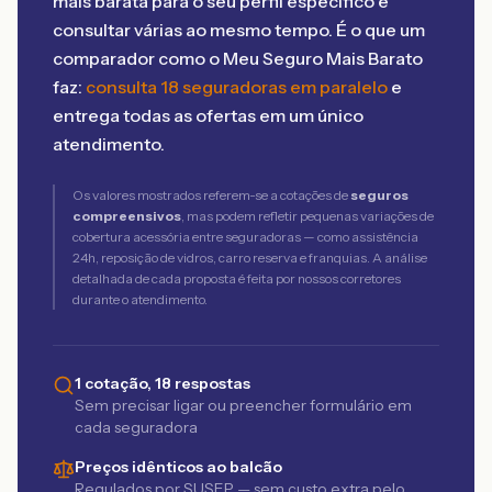
mais barata para o seu perfil específico é
consultar várias ao mesmo tempo. É o que um
comparador como o Meu Seguro Mais Barato
faz:
consulta 18 seguradoras em paralelo
e
entrega todas as ofertas em um único
atendimento.
Os valores mostrados referem-se a cotações de
seguros
compreensivos
, mas podem refletir pequenas variações de
cobertura acessória entre seguradoras — como assistência
24h, reposição de vidros, carro reserva e franquias. A análise
detalhada de cada proposta é feita por nossos corretores
durante o atendimento.
1 cotação, 18 respostas
Sem precisar ligar ou preencher formulário em
cada seguradora
Preços idênticos ao balcão
Regulados por SUSEP — sem custo extra pelo