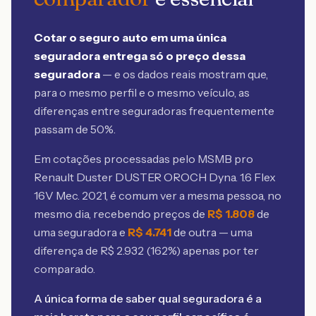
Cotar o seguro auto em uma única
seguradora entrega só o preço dessa
seguradora
— e os dados reais mostram que,
para o mesmo perfil e o mesmo veículo, as
diferenças entre seguradoras frequentemente
passam de 50%.
Em cotações processadas pelo MSMB
pro
Renault Duster DUSTER OROCH Dyna. 1.6 Flex
16V Mec. 2021
, é comum ver a mesma pessoa, no
mesmo dia, recebendo preços de
R$
1.808
de
uma seguradora e
R$
4.741
de outra — uma
diferença de R$
2.932
(
162
%) apenas por ter
comparado.
A única forma de saber qual seguradora é a