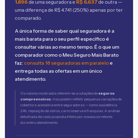
1.896
de uma seguradora e
R$
6.637
de outra —
uma diferença de R$
4.741
(
250
%) apenas por ter
comparado.
A única forma de saber qual seguradora é a
mais barata para o seu perfil específico é
consultar várias ao mesmo tempo. É o que um
comparador como o Meu Seguro Mais Barato
faz:
consulta 18 seguradoras em paralelo
e
entrega todas as ofertas em um único
atendimento.
Os valores mostrados referem-se a cotações de
seguros
compreensivos
, mas podem refletir pequenas variações de
cobertura acessória entre seguradoras — como assistência
24h, reposição de vidros, carro reserva e franquias. A análise
detalhada de cada proposta é feita por nossos corretores
durante o atendimento.