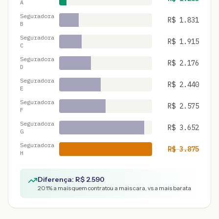
A
Seguradora
R$
1.831
B
Seguradora
R$
1.915
C
Seguradora
R$
2.176
D
Seguradora
R$
2.440
E
Seguradora
R$
2.575
F
Seguradora
R$
3.652
G
Seguradora
R$
3.875
H
Diferença: R$
2.590
201
% a mais quem contratou a mais cara, vs a mais barata