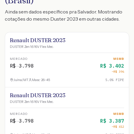
(Brasil)
Ainda sem dados específicos pra Salvador. Mostrando
cotações do mesmo Duster 2023 em outras cidades.
Renault DUSTER 2023
DUSTER Zen 1.6 16V Flex Mec.
MERCADO
MSMB
R$
3.798
R$
3.402
−R$
396
Juína
/
MT
Masc · 26-45
5.0
% FIPE
Renault DUSTER 2023
DUSTER Zen 1.6 16V Flex Mec.
MERCADO
MSMB
R$
3.798
R$
3.387
−R$
412