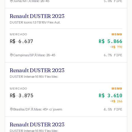
Juína
/
MT
Masc · 26-45
5.0
% FIPE
Renault DUSTER 2023
DUSTER Iconic 1.3 TB 16V Flex Aut.
MERCADO
MSMB
R$
6.637
R$
5.866
−R$
770
Campinas
/
SP
Masc · 26-45
6.7
% FIPE
Renault DUSTER 2023
DUSTER Intense 1.6 16V Flex Mec.
MERCADO
MSMB
R$
3.875
R$
3.610
−R$
266
Brasília
/
DF
Masc · 45+ · c/ jovem
4.5
% FIPE
Renault DUSTER 2023
DUSTER Intense 1.6 16V Flex Mec.