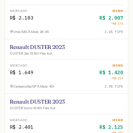
MERCADO
MSMB
R$
2.183
R$
2.007
−R$
176
Unaí
/
MG
Masc · 26-45
2.6
% FIPE
Renault DUSTER 2023
DUSTER Zen 1.6 16V Flex Aut.
MERCADO
MSMB
R$
1.649
R$
1.420
−R$
229
Carapicuíba
/
SP
Masc · 45+
2.0
% FIPE
Renault DUSTER 2023
DUSTER Iconic 1.6 16V Flex Aut.
MERCADO
MSMB
R$
2.401
R$
2.125
−R$
276