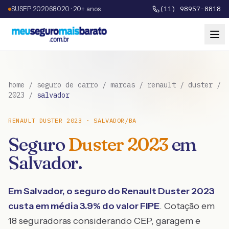
SUSEP 202068020 · 20+ anos
(11) 98957-8818
home
/
seguro de carro
/
marcas
/
renault
/
duster
/
2023
/
salvador
RENAULT
DUSTER
2023
·
SALVADOR
/
BA
Seguro
Duster
2023
em
Salvador
.
Em
Salvador
, o seguro do
Renault
Duster
2023
custa em média
3.9
% do valor FIPE
. Cotação em
18 seguradoras considerando CEP, garagem e