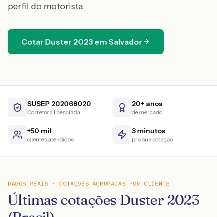
perfil do motorista.
Cotar
Duster
2023
em
Salvador
SUSEP 202068020
20+ anos
Corretora licenciada
de mercado
+50 mil
3 minutos
clientes atendidos
pra sua cotação
DADOS REAIS · COTAÇÕES AGRUPADAS POR CLIENTE
Últimas cotações Duster 2023