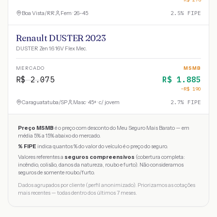
Boa Vista
/
RR
Fem · 26-45
2.5
% FIPE
Renault DUSTER 2023
DUSTER Zen 1.6 16V Flex Mec.
MERCADO
MSMB
R$
2.075
R$
1.885
−R$
190
Caraguatatuba
/
SP
Masc · 45+ · c/ jovem
2.7
% FIPE
Preço MSMB
é o preço com desconto do Meu Seguro Mais Barato — em
média 5% a 15% abaixo do mercado.
% FIPE
indica quantos % do valor do veículo é o preço do seguro.
Valores referentes a
seguros compreensivos
(cobertura completa:
incêndio, colisão, danos da natureza, roubo e furto). Não consideramos
seguros de somente roubo/furto.
Dados agrupados por cliente (perfil anonimizado). Priorizamos as cotações
mais recentes — todas dentro dos últimos 7 meses.