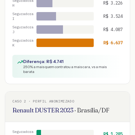
Seguradora
R$
3.226
H
Seguradora
R$
3.524
I
Seguradora
R$
4.087
J
Seguradora
R$
6.637
K
Diferença: R$
4.741
250
% a mais quem contratou a mais cara, vs a mais
barata
CASO
2
· PERFIL ANONIMIZADO
Renault
DUSTER
2023
·
Brasília
/
DF
Seguradora
R$
1.285