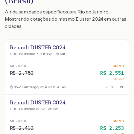
(Brasil)
Ainda sem dados específicos pra Rio de Janeiro.
Mostrando cotações do mesmo Duster 2024 em outras
cidades.
Renault DUSTER 2024
DUSTER Intense Plus 1.6 16V Flex Aut.
MERCADO
MSMB
R$
2.753
R$
2.551
−R$
202
Novo Hamburgo
/
RS
Masc · 26-45
2.9
% FIPE
Renault DUSTER 2024
DUSTER Intense 1.6 16V Flex Mec.
MERCADO
MSMB
R$
2.413
R$
2.253
−R$
160