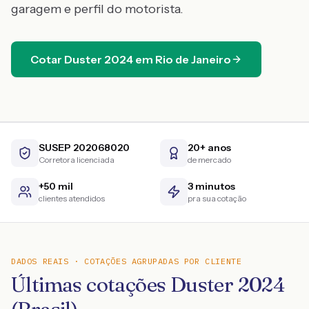
garagem e perfil do motorista.
Cotar
Duster
2024
em
Rio de Janeiro
SUSEP 202068020
20+ anos
Corretora licenciada
de mercado
+50 mil
3 minutos
clientes atendidos
pra sua cotação
DADOS REAIS · COTAÇÕES AGRUPADAS POR CLIENTE
Últimas cotações Duster 2024