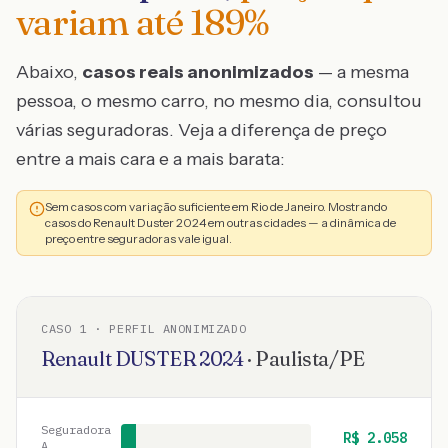
variam até
189
%
Abaixo,
casos reais anonimizados
— a mesma
pessoa, o mesmo carro, no mesmo dia, consultou
várias seguradoras. Veja a diferença de preço
entre a mais cara e a mais barata:
Sem casos com variação suficiente em Rio de Janeiro. Mostrando
casos do Renault Duster 2024 em outras cidades — a dinâmica de
preço entre seguradoras vale igual.
CASO
1
· PERFIL ANONIMIZADO
Renault
DUSTER
2024
·
Paulista
/
PE
Seguradora
R$
2.058
A