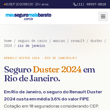
SUSEP 202068020 · 20+ anos
(11) 98957-8818
home
/
seguro de carro
/
marcas
/
renault
/
duster
/
2024
/
rio de janeiro
RENAULT
DUSTER
2024
·
RIO DE JANEIRO
/
RJ
Seguro
Duster
2024
em
Rio de Janeiro
.
Em
Rio de Janeiro
, o seguro do
Renault
Duster
2024
custa em média
3.6
% do valor FIPE
.
Cotação em 18 seguradoras considerando CEP,