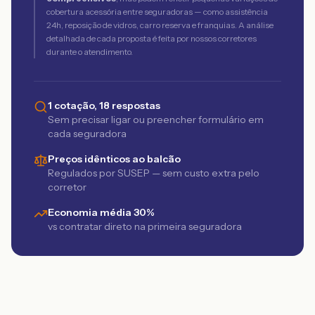
cobertura acessória entre seguradoras — como assistência
24h, reposição de vidros, carro reserva e franquias. A análise
detalhada de cada proposta é feita por nossos corretores
durante o atendimento.
1 cotação, 18 respostas
Sem precisar ligar ou preencher formulário em
cada seguradora
Preços idênticos ao balcão
Regulados por SUSEP — sem custo extra pelo
corretor
Economia média 30%
vs contratar direto na primeira seguradora