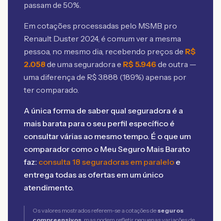
passam de 50%.
Em cotações processadas pelo MSMB
pro
Renault Duster 2024
, é comum ver a mesma
pessoa, no mesmo dia, recebendo preços de
R$
2.058
de uma seguradora e
R$
5.946
de outra —
uma diferença de R$
3.888
(
189
%) apenas por
ter comparado.
A única forma de saber qual seguradora é a
mais barata para o seu perfil específico é
consultar várias ao mesmo tempo. É o que um
comparador como o Meu Seguro Mais Barato
faz:
consulta 18 seguradoras em paralelo
e
entrega todas as ofertas em um único
atendimento.
Os valores mostrados referem-se a cotações de
seguros
compreensivos
, mas podem refletir pequenas variações de