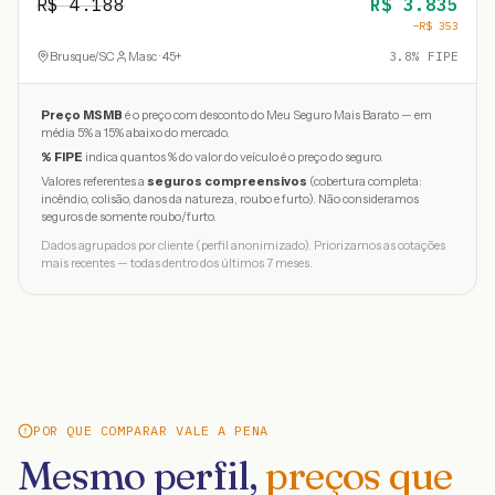
R$
4.188
R$
3.835
−R$
353
Brusque
/
SC
Masc · 45+
3.8
% FIPE
Preço MSMB
é o preço com desconto do Meu Seguro Mais Barato — em
média 5% a 15% abaixo do mercado.
% FIPE
indica quantos % do valor do veículo é o preço do seguro.
Valores referentes a
seguros compreensivos
(cobertura completa:
incêndio, colisão, danos da natureza, roubo e furto). Não consideramos
seguros de somente roubo/furto.
Dados agrupados por cliente (perfil anonimizado). Priorizamos as cotações
mais recentes — todas dentro dos últimos 7 meses.
POR QUE COMPARAR VALE A PENA
Mesmo perfil,
preços que