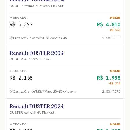
DUSTER Intense Plus 1.6 16V Flex Aut.
MERCADO
MSMB
R$
5.377
R$
4.810
−R$
567
Lucas do Rio Verde
/
MT
Masc · 26-45
5.5
% FIPE
Renault DUSTER 2024
DUSTER Zen 1.6 16V Flex Mec.
MERCADO
MSMB
R$
2.158
R$
1.938
−R$
220
Campo Grande
/
MS
Masc · 26-45 · c/ jovem
2.5
% FIPE
Renault DUSTER 2024
DUSTER Iconic 1.6 16V Flex Aut.
MERCADO
MSMB