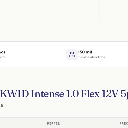
nos
+50 mil
cado
clientes atendidos
KWID Intense 1.0 Flex 12V 
ca
PERFIL
PRE