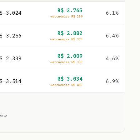
R$
2.765
R$
3.024
6.1
%
economize R$
259
R$
2.882
R$
3.256
6.4
%
economize R$
374
R$
2.009
R$
2.339
4.6
%
economize R$
330
R$
3.034
R$
3.514
6.9
%
economize R$
480
urto.