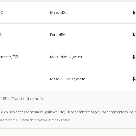
SC
Masc · 45+
S
Fem · 45+
rande
/
PR
Masc · 45+ · c/ jovem
Masc · 18-25 · c/ jovem
a 5% a 15% abaixo do mercado.
io, colisão, danos da natureza, roubo e furto). Não consideramos seguros de somente roubo/f
ais recentes — todas dentro dos últimos 7 meses.