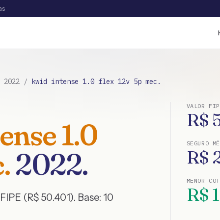
as
/
2022
/
kwid intense 1.0 flex 12v 5p mec.
VALOR FIP
R$
ense 1.0
SEGURO MÉ
.
2022
.
R$
MENOR CO
R$
FIPE (R$ 50.401)
. Base:
10