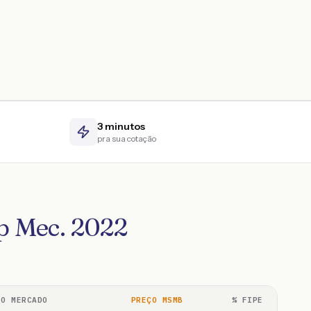
3 minutos
pra sua cotação
5p Mec. 2022
ÇO MERCADO
PREÇO MSMB
% FIPE