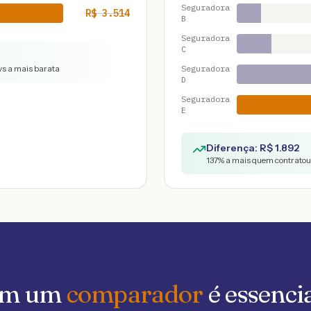
Seguradora
R$
3.514
B
Seguradora
C
vs a mais barata
Seguradora
D
Seguradora
E
Diferença: R$
1.892
137
% a mais quem contratou 
 em um
comparador
é essenci