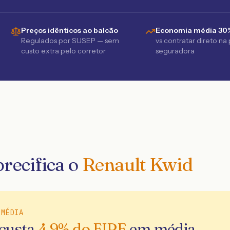
Preços idênticos ao balcão
Economia média 30
Regulados por SUSEP — sem
vs contratar direto na
custo extra pelo corretor
seguradora
recifica o
Renault Kwid
 MÉDIA
 custa
4.9
% do FIPE
em média