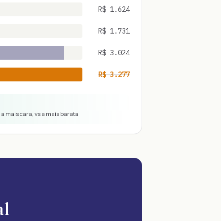
R$
1.624
R$
1.731
R$
3.024
R$
3.277
a mais cara, vs a mais barata
al