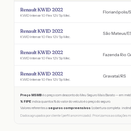
Renault KWID 2022
Florianópolis
/
KWID Intense 1.0 Flex 12V 5p Mec.
Renault KWID 2022
São Mateus
/
E
KWID Intense 1.0 Flex 12V 5p Mec.
Renault KWID 2022
Fazenda Rio G
KWID Intense 1.0 Flex 12V 5p Mec.
Renault KWID 2022
Gravataí
/
RS
KWID Intense 1.0 Flex 12V 5p Mec.
Preço MSMB
é o preço com desconto do Meu Seguro Mais Barato — em médi
% FIPE
indica quantos % do valor do veículo é o preço do seguro.
Valores referentes a
seguros compreensivos
(cobertura completa: incênd
Dados agrupados por cliente (perfil anonimizado). Priorizamos as cotações m