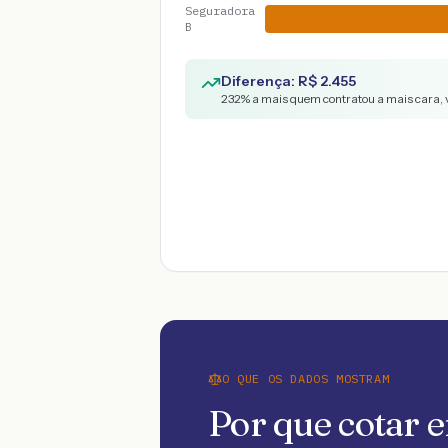
Seguradora
B
Diferença: R$
2.455
232
% a mais quem contratou a mais cara, 
O QUE OS DADOS MOSTRAM
Por que cotar