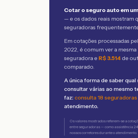
Cotar o seguro auto em um
— e os dados reais mostram q
seguradoras frequentement
Em cotações processadas p
2022
, é comum ver a mesma 
seguradora e
R$
3.514
de ou
comparado.
A única forma de saber qual 
consultar várias ao mesmo 
faz:
consulta 18 seguradoras
atendimento.
Os valores mostrados referem-se a cotaç
entre seguradoras — como assistência 24h,
nossos corretores durante o atendimento.