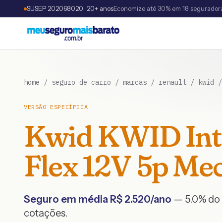
SUSEP 202068020 · 20+ anos
Economize até 30% em 18 segurador
home
/
seguro de carro
/
marcas
/
renault
/
kwid
VERSÃO ESPECÍFICA
Kwid
KWID Int
Flex 12V 5p Mec
Seguro em média R$
2.520
/ano
— 5.0% do 
cotações.