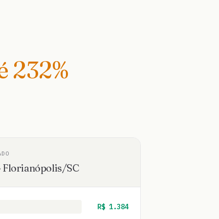
té
232
%
ADO
·
Florianópolis
/
SC
R$
1.384