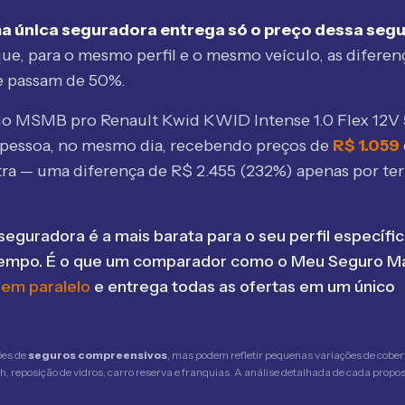
a única seguradora entrega só o preço dessa seg
ue, para o mesmo perfil e o mesmo veículo, as diferen
e passam de 50%.
elo MSMB
pro Renault Kwid KWID Intense 1.0 Flex 12V
pessoa, no mesmo dia, recebendo preços de
R$
1.059
tra — uma diferença de R$
2.455
(
232
%) apenas por ter
seguradora é a mais barata para o seu perfil específic
tempo. É o que um comparador como o Meu Seguro Ma
 em paralelo
e entrega todas as ofertas em um único
ões de
seguros compreensivos
, mas podem refletir pequenas variações de cober
 reposição de vidros, carro reserva e franquias. A análise detalhada de cada propost