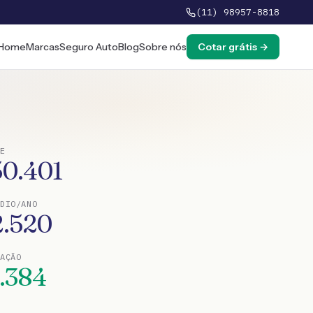
(11) 98957-8818
Home
Marcas
Seguro Auto
Blog
Sobre nós
Cotar grátis →
E
50.401
DIO/ANO
2.520
TAÇÃO
1.384