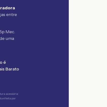
uradora
ças entre
 5p Mec.
de uma
o é
is Barato
tura acessória
a é feita por