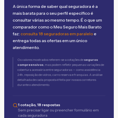
A única forma de saber qual seguradora é a
mais barata para o seu perfil específico é
consultar várias ao mesmo tempo. É o que um
comparador como o Meu Seguro Mais Barato
faz:
consulta 18 seguradoras em paralelo
e
entrega todas as ofertas em um único
atendimento.
Os valores mostrados referem-se a cotações de
seguros
compreensivos
, mas podem refletir pequenas variações de
cobertura acessória entre seguradoras — como assistência
24h, reposição de vidros, carro reserva e franquias. A análise
detalhada de cada proposta é feita por nossos corretores
durante o atendimento.
1 cotação, 18 respostas
Sem precisar ligar ou preencher formulário em
cada seguradora