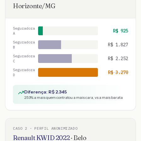
Horizonte
/
MG
Seguradora
R$
925
A
Seguradora
R$
1.827
B
Seguradora
R$
2.252
C
Seguradora
R$
3.270
D
Diferença: R$
2.345
253
% a mais quem contratou a mais cara, vs a mais barata
CASO
2
· PERFIL ANONIMIZADO
Renault
KWID
2022
·
Belo