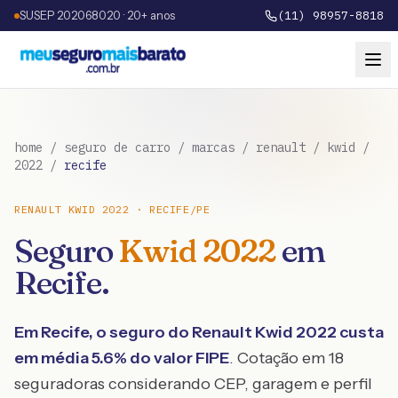
SUSEP 202068020 · 20+ anos
(11) 98957-8818
home
/
seguro de carro
/
marcas
/
renault
/
kwid
/
2022
/
recife
RENAULT
KWID
2022
·
RECIFE
/
PE
Seguro
Kwid
2022
em
Recife
.
Em
Recife
, o seguro do
Renault
Kwid
2022
custa
em média
5.6
% do valor FIPE
. Cotação em 18
seguradoras considerando CEP, garagem e perfil