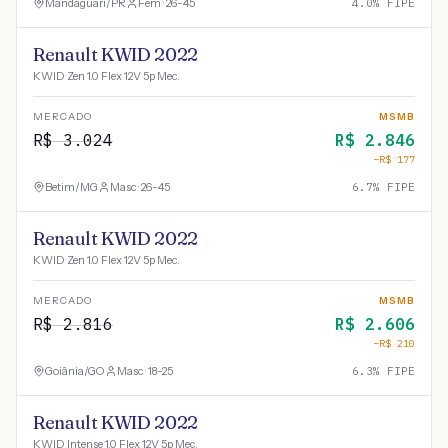
Mandaguari
/
PR
Fem · 26-45
4.0
% FIPE
Renault KWID 2022
KWID Zen 1.0 Flex 12V 5p Mec.
MERCADO
MSMB
R$
3.024
R$
2.846
−R$
177
Betim
/
MG
Masc · 26-45
6.7
% FIPE
Renault KWID 2022
KWID Zen 1.0 Flex 12V 5p Mec.
MERCADO
MSMB
R$
2.816
R$
2.606
−R$
210
Goiânia
/
GO
Masc · 18-25
6.3
% FIPE
Renault KWID 2022
KWID Intense 1.0 Flex 12V 5p Mec.