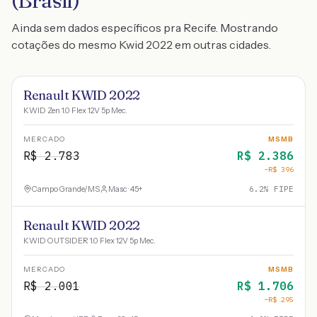
(Brasil)
Ainda sem dados específicos pra Recife. Mostrando
cotações do mesmo Kwid 2022 em outras cidades.
Renault KWID 2022
KWID Zen 1.0 Flex 12V 5p Mec.
MERCADO
MSMB
R$
2.783
R$
2.386
−R$
396
Campo Grande
/
MS
Masc · 45+
6.2
% FIPE
Renault KWID 2022
KWID OUTSIDER 1.0 Flex 12V 5p Mec.
MERCADO
MSMB
R$
2.001
R$
1.706
−R$
295