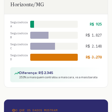
Horizonte
/
MG
Seguradora
R$
925
A
Seguradora
R$
1.827
B
Seguradora
R$
2.148
C
Seguradora
R$
3.270
D
Diferença: R$
2.345
253
% a mais quem contratou a mais cara, vs a mais barata
O QUE OS DADOS MOSTRAM