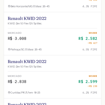
Belo Horizonte
/
MG
Masc · 26-45
4.3
% FIPE
Renault KWID 2022
KWID Zen 1.0 Flex 12V 5p Mec.
MERCADO
MSMB
R$
3.008
R$
2.582
−R$
427
Palhoça
/
SC
Masc · 26-45
6.5
% FIPE
Renault KWID 2022
KWID Zen 1.0 Flex 12V 5p Mec.
MERCADO
MSMB
R$
2.838
R$
2.599
−R$
238
Curitiba
/
PR
Fem · 18-25
6.2
% FIPE
Renault KWID 2022