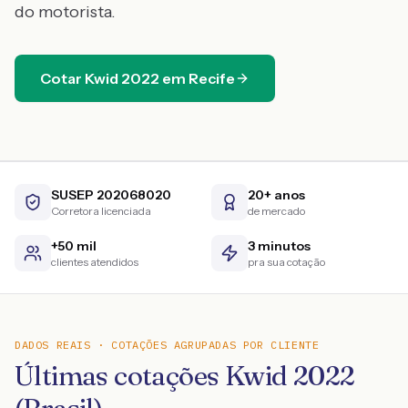
do motorista.
Cotar
Kwid
2022
em
Recife
SUSEP 202068020
20+ anos
Corretora licenciada
de mercado
+50 mil
3 minutos
clientes atendidos
pra sua cotação
DADOS REAIS · COTAÇÕES AGRUPADAS POR CLIENTE
Últimas cotações Kwid 2022