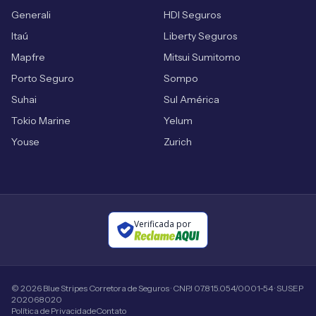
Generali
HDI Seguros
Itaú
Liberty Seguros
Mapfre
Mitsui Sumitomo
Porto Seguro
Sompo
Suhai
Sul América
Tokio Marine
Yelum
Youse
Zurich
Verificada por
©
2026
Blue Stripes Corretora de Seguros · CNPJ 07.815.054/0001-54 · SUSEP
202068020
Política de Privacidade
Contato