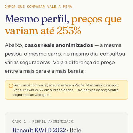
POR QUE COMPARAR VALE A PENA
Mesmo perfil,
preços que
variam até
253
%
Abaixo,
casos reais anonimizados
— a mesma
pessoa, o mesmo carro, no mesmo dia, consultou
várias seguradoras. Veja a diferença de preço
entre a mais cara e a mais barata:
Sem casos com variação suficiente em Recife. Mostrando casos do
Renault Kwid 2022 em outras cidades — a dinâmica de preço entre
seguradoras vale igual.
CASO
1
· PERFIL ANONIMIZADO
Renault
KWID
2022
·
Belo