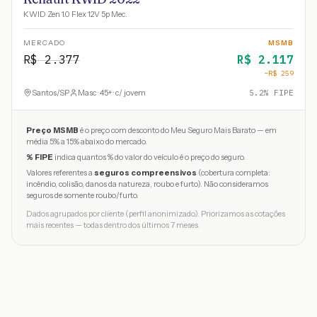
KWID Zen 1.0 Flex 12V 5p Mec.
MERCADO
MSMB
R$
2.377
R$
2.117
−R$
259
Santos
/
SP
Masc · 45+ · c/ jovem
5.2
% FIPE
Preço MSMB
é o preço com desconto do Meu Seguro Mais Barato — em
média 5% a 15% abaixo do mercado.
% FIPE
indica quantos % do valor do veículo é o preço do seguro.
Valores referentes a
seguros compreensivos
(cobertura completa:
incêndio, colisão, danos da natureza, roubo e furto). Não consideramos
seguros de somente roubo/furto.
Dados agrupados por cliente (perfil anonimizado). Priorizamos as cotações
mais recentes — todas dentro dos últimos 7 meses.