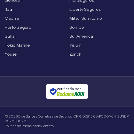
Generali
HDI Seguros
Itaú
Liberty Seguros
Mapfre
Mitsui Sumitomo
Porto Seguro
Sompo
Suhai
Sul América
Tokio Marine
Yelum
Youse
Zurich
Verificada por
©
2026
Blue Stripes Corretora de Seguros · CNPJ 07.815.054/0001-54 · SUSEP
202068020
Política de Privacidade
Contato