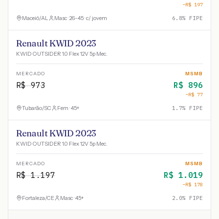
−R$
197
Maceió
/
AL
Masc · 26-45 · c/ jovem
6.8
% FIPE
Renault KWID 2023
KWID OUTSIDER 1.0 Flex 12V 5p Mec.
MERCADO
MSMB
R$
973
R$
896
−R$
77
Tubarão
/
SC
Fem · 45+
1.7
% FIPE
Renault KWID 2023
KWID OUTSIDER 1.0 Flex 12V 5p Mec.
MERCADO
MSMB
R$
1.197
R$
1.019
−R$
178
Fortaleza
/
CE
Masc · 45+
2.0
% FIPE