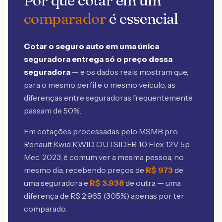
Por que cotar em um
comparador
é essencial
Cotar o seguro auto em uma única
seguradora entrega só o preço dessa
seguradora
— e os dados reais mostram que,
para o mesmo perfil e o mesmo veículo, as
diferenças entre seguradoras frequentemente
passam de 50%.
Em cotações processadas pelo MSMB
pro
Renault Kwid KWID OUTSIDER 1.0 Flex 12V 5p
Mec. 2023
, é comum ver a mesma pessoa, no
mesmo dia, recebendo preços de
R$
973
de
uma seguradora e
R$
3.938
de outra — uma
diferença de R$
2.965
(
305
%) apenas por ter
comparado.