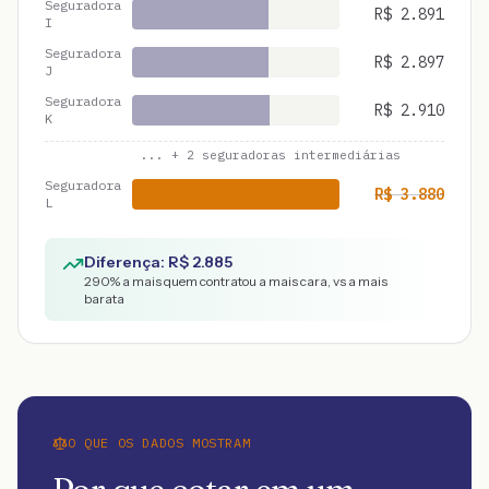
Seguradora
R$
2.891
I
Seguradora
R$
2.897
J
Seguradora
R$
2.910
K
... +
2
seguradoras intermediárias
Seguradora
R$
3.880
L
Diferença: R$
2.885
290
% a mais quem contratou a mais cara, vs a mais
barata
O QUE OS DADOS MOSTRAM