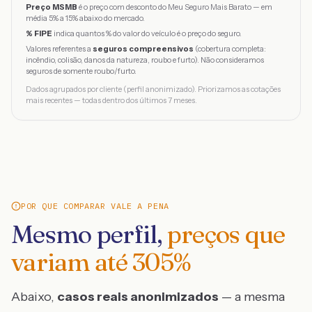
Preço MSMB
é o preço com desconto do Meu Seguro Mais Barato — em
média 5% a 15% abaixo do mercado.
% FIPE
indica quantos % do valor do veículo é o preço do seguro.
Valores referentes a
seguros compreensivos
(cobertura completa:
incêndio, colisão, danos da natureza, roubo e furto). Não consideramos
seguros de somente roubo/furto.
Dados agrupados por cliente (perfil anonimizado). Priorizamos as cotações
mais recentes — todas dentro dos últimos 7 meses.
POR QUE COMPARAR VALE A PENA
Mesmo perfil,
preços que
variam até
305
%
Abaixo,
casos reais anonimizados
— a mesma