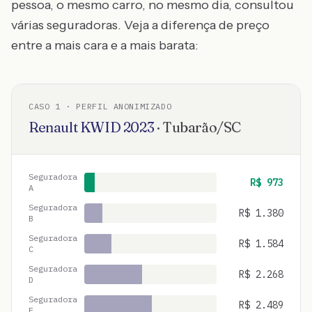
pessoa, o mesmo carro, no mesmo dia, consultou
várias seguradoras. Veja a diferença de preço
entre a mais cara e a mais barata:
CASO
1
· PERFIL ANONIMIZADO
Renault
KWID
2023
·
Tubarão
/
SC
Seguradora
R$
973
A
Seguradora
R$
1.380
B
Seguradora
R$
1.584
C
Seguradora
R$
2.268
D
Seguradora
R$
2.489
E