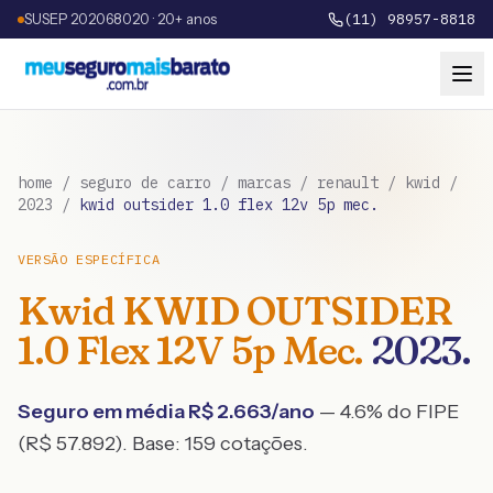
SUSEP 202068020 · 20+ anos
(11) 98957-8818
home
/
seguro de carro
/
marcas
/
renault
/
kwid
/
2023
/
kwid outsider 1.0 flex 12v 5p mec.
VERSÃO ESPECÍFICA
Kwid
KWID OUTSIDER
1.0 Flex 12V 5p Mec.
2023
.
Seguro em média R$
2.663
/ano
— 4.6% do FIPE
(R$ 57.892)
. Base:
159
cotações.