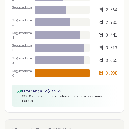
Seguradora
R$
2.664
F
Seguradora
R$
2.900
G
Seguradora
R$
3.441
H
Seguradora
R$
3.613
I
Seguradora
R$
3.655
J
Seguradora
R$
3.938
K
Diferença: R$
2.965
305
% a mais quem contratou a mais cara, vs a mais
barata
CASO
2
· PERFIL ANONIMIZADO