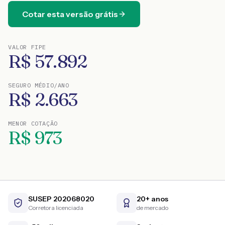
Cotar esta versão grátis
VALOR FIPE
R$
57.892
SEGURO MÉDIO/ANO
R$
2.663
MENOR COTAÇÃO
R$
973
SUSEP 202068020
20+ anos
Corretora licenciada
de mercado