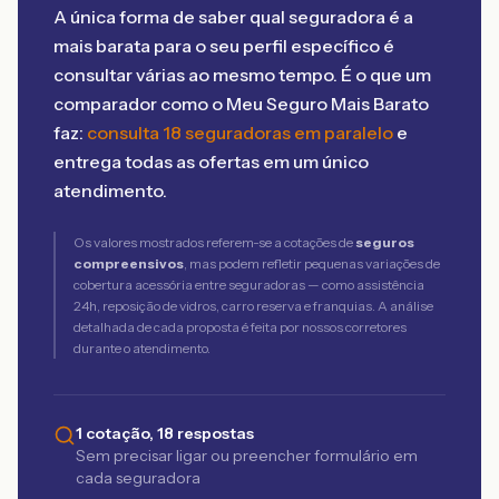
A única forma de saber qual seguradora é a
mais barata para o seu perfil específico é
consultar várias ao mesmo tempo. É o que um
comparador como o Meu Seguro Mais Barato
faz:
consulta 18 seguradoras em paralelo
e
entrega todas as ofertas em um único
atendimento.
Os valores mostrados referem-se a cotações de
seguros
compreensivos
, mas podem refletir pequenas variações de
cobertura acessória entre seguradoras — como assistência
24h, reposição de vidros, carro reserva e franquias. A análise
detalhada de cada proposta é feita por nossos corretores
durante o atendimento.
1 cotação, 18 respostas
Sem precisar ligar ou preencher formulário em
cada seguradora