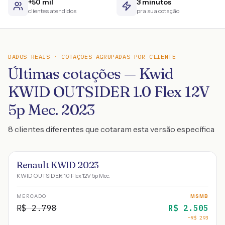
+50 mil
3 minutos
clientes atendidos
pra sua cotação
DADOS REAIS · COTAÇÕES AGRUPADAS POR CLIENTE
Últimas cotações — Kwid
KWID OUTSIDER 1.0 Flex 12V
5p Mec. 2023
8 clientes diferentes que cotaram esta versão específica
Renault KWID 2023
KWID OUTSIDER 1.0 Flex 12V 5p Mec.
MERCADO
MSMB
R$
2.798
R$
2.505
−R$
293