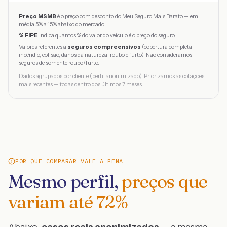
Preço MSMB
é o preço com desconto do Meu Seguro Mais Barato — em
média 5% a 15% abaixo do mercado.
% FIPE
indica quantos % do valor do veículo é o preço do seguro.
Valores referentes a
seguros compreensivos
(cobertura completa:
incêndio, colisão, danos da natureza, roubo e furto). Não consideramos
seguros de somente roubo/furto.
Dados agrupados por cliente (perfil anonimizado). Priorizamos as cotações
mais recentes — todas dentro dos últimos 7 meses.
POR QUE COMPARAR VALE A PENA
Mesmo perfil,
preços que
variam até
72
%