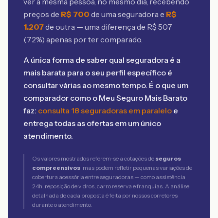
ver a mesma pessoa, no mesmo dia, recebendo
preços de
R$
700
de uma seguradora e
R$
1.207
de outra — uma diferença de R$
507
(
72
%) apenas por ter comparado.
A única forma de saber qual seguradora é a
mais barata para o seu perfil específico é
consultar várias ao mesmo tempo. É o que um
comparador como o Meu Seguro Mais Barato
faz:
consulta 18 seguradoras em paralelo
e
entrega todas as ofertas em um único
atendimento.
Os valores mostrados referem-se a cotações de
seguros
compreensivos
, mas podem refletir pequenas variações de
cobertura acessória entre seguradoras — como assistência
24h, reposição de vidros, carro reserva e franquias. A análise
detalhada de cada proposta é feita por nossos corretores
durante o atendimento.