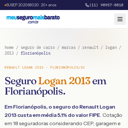
SUSEP 202068020 · 20+ anos
(11) 98957-8818
home
/
seguro de carro
/
marcas
/
renault
/
logan
/
2013
/
florianópolis
RENAULT
LOGAN
2013
·
FLORIANÓPOLIS
/
SC
Seguro
Logan
2013
em
Florianópolis
.
Em
Florianópolis
, o seguro do
Renault
Logan
2013
custa em média
5.1
% do valor FIPE
. Cotação
em 18 seguradoras considerando CEP, garagem e