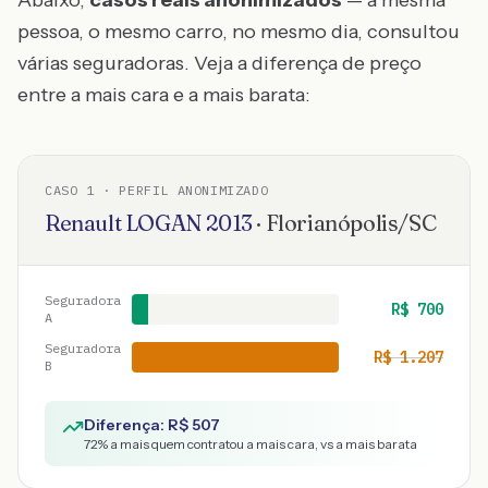
Abaixo,
casos reais anonimizados
— a mesma
pessoa, o mesmo carro, no mesmo dia, consultou
várias seguradoras. Veja a diferença de preço
entre a mais cara e a mais barata:
CASO
1
· PERFIL ANONIMIZADO
Renault
LOGAN
2013
·
Florianópolis
/
SC
Seguradora
R$
700
A
Seguradora
R$
1.207
B
Diferença: R$
507
72
% a mais quem contratou a mais cara, vs a mais barata