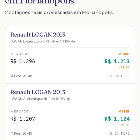
em Florianópolis
2 cotações reais processadas em Florianópolis
Renault LOGAN 2013
LOGAN Expres./Exp. UP Hi-Flex 1.0 16V 4p
MERCADO
MSMB
R$
1.296
R$
1.213
−R$
83
Fem · 26-45
5.0
% FIPE
Renault LOGAN 2013
LOGAN Authentique Hi-Flex 1.0 16V 4p
MERCADO
MSMB
R$
1.207
R$
1.124
−R$
83
Fem · 26-45
5.2
% FIPE