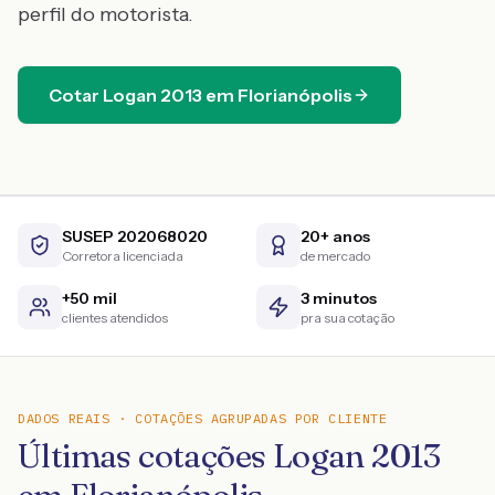
perfil do motorista.
Cotar
Logan
2013
em
Florianópolis
SUSEP 202068020
20+ anos
Corretora licenciada
de mercado
+50 mil
3 minutos
clientes atendidos
pra sua cotação
DADOS REAIS · COTAÇÕES AGRUPADAS POR CLIENTE
Últimas cotações Logan 2013