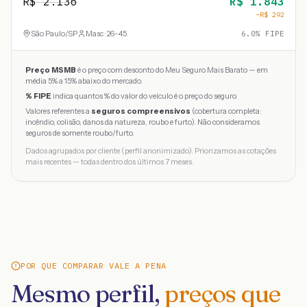
R$
2.136
R$
1.843
−R$
292
São Paulo
/
SP
Masc · 26-45
6.0
% FIPE
Preço MSMB
é o preço com desconto do Meu Seguro Mais Barato — em
média 5% a 15% abaixo do mercado.
% FIPE
indica quantos % do valor do veículo é o preço do seguro.
Valores referentes a
seguros compreensivos
(cobertura completa:
incêndio, colisão, danos da natureza, roubo e furto). Não consideramos
seguros de somente roubo/furto.
Dados agrupados por cliente (perfil anonimizado). Priorizamos as cotações
mais recentes — todas dentro dos últimos 7 meses.
POR QUE COMPARAR VALE A PENA
Mesmo perfil,
preços que