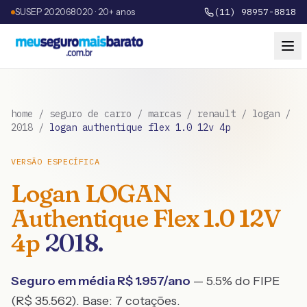
SUSEP 202068020 · 20+ anos
(11) 98957-8818
home
/
seguro de carro
/
marcas
/
renault
/
logan
/
2018
/
logan authentique flex 1.0 12v 4p
VERSÃO ESPECÍFICA
Logan
LOGAN
Authentique Flex 1.0 12V
4p
2018
.
Seguro em média R$
1.957
/ano
— 5.5% do FIPE
(R$ 35.562)
. Base:
7
cotações.