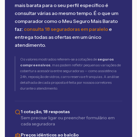
mais barata para o seu perfil específico é
consultar várias ao mesmo tempo. É o que um
comparador como o Meu Seguro Mais Barato
faz:
consulta 18 seguradoras em paralelo
e
entrega todas as ofertas em um único
atendimento.
Os valores mostrados referem-se a cotações de
seguros
compreensivos
, mas podem refletir pequenas variações de
cobertura acessória entre seguradoras — como assistência
24h, reposição de vidros, carro reserva e franquias. A análise
detalhada de cada proposta é feita por nossos corretores
durante o atendimento.
1 cotação, 18 respostas
Sem precisar ligar ou preencher formulário em
cada seguradora
Preços idênticos ao balcão