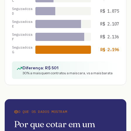
C
Seguradora
R$
1.875
D
Seguradora
R$
2.107
E
Seguradora
R$
2.136
F
Seguradora
R$
2.196
G
Diferença: R$
501
30
% a mais quem contratou a mais cara, vs a mais barata
O QUE OS DADOS MOSTRAM
Por que cotar em um