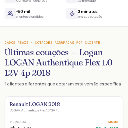
Corretora licenciada
de mercado
+50 mil
3 minutos
clientes atendidos
pra sua cotação
DADOS REAIS · COTAÇÕES AGRUPADAS POR CLIENTE
Últimas cotações — Logan
LOGAN Authentique Flex 1.0
12V 4p 2018
1 clientes diferentes que cotaram esta versão específica
Renault LOGAN 2018
LOGAN Authentique Flex 1.0 12V 4p
MERCADO
MSMB