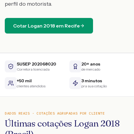
perfil do motorista.
Cotar
Logan
2018
em
Recife
SUSEP 202068020
20+ anos
Corretora licenciada
de mercado
+50 mil
3 minutos
clientes atendidos
pra sua cotação
DADOS REAIS · COTAÇÕES AGRUPADAS POR CLIENTE
Últimas cotações Logan 2018