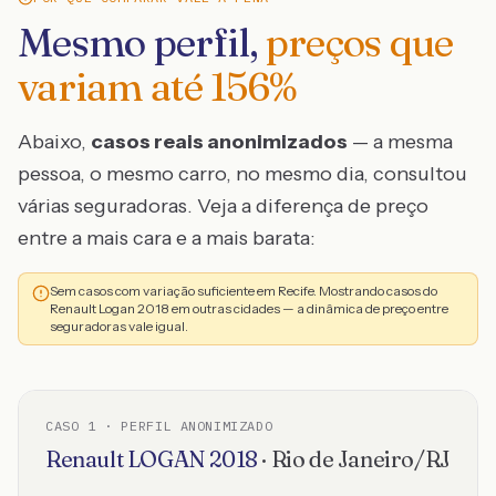
Mesmo perfil,
preços que
variam até
156
%
Abaixo,
casos reais anonimizados
— a mesma
pessoa, o mesmo carro, no mesmo dia, consultou
várias seguradoras. Veja a diferença de preço
entre a mais cara e a mais barata:
Sem casos com variação suficiente em Recife. Mostrando casos do
Renault Logan 2018 em outras cidades — a dinâmica de preço entre
seguradoras vale igual.
CASO
1
· PERFIL ANONIMIZADO
Renault
LOGAN
2018
·
Rio de Janeiro
/
RJ