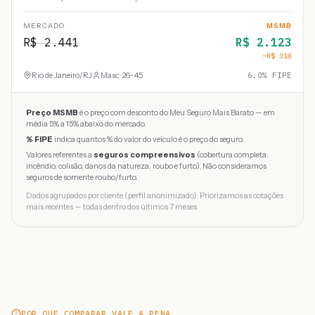
MERCADO
MSMB
R$
2.441
R$
2.123
−R$
318
Rio de Janeiro
/
RJ
Masc · 26-45
6.0
% FIPE
Preço MSMB
é o preço com desconto do Meu Seguro Mais Barato — em
média 5% a 15% abaixo do mercado.
% FIPE
indica quantos % do valor do veículo é o preço do seguro.
Valores referentes a
seguros compreensivos
(cobertura completa:
incêndio, colisão, danos da natureza, roubo e furto). Não consideramos
seguros de somente roubo/furto.
Dados agrupados por cliente (perfil anonimizado). Priorizamos as cotações
mais recentes — todas dentro dos últimos 7 meses.
POR QUE COMPARAR VALE A PENA