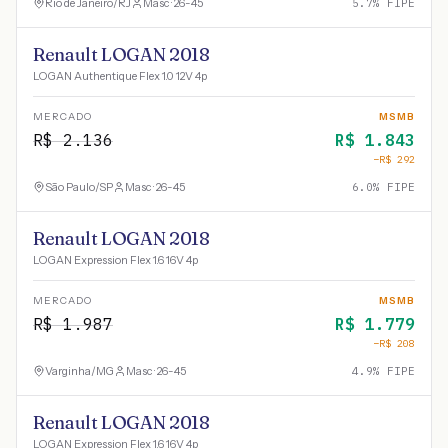
Rio de Janeiro
/
RJ
Masc · 26-45
5.7
% FIPE
Renault LOGAN 2018
LOGAN Authentique Flex 1.0 12V 4p
MERCADO
MSMB
R$
2.136
R$
1.843
−R$
292
São Paulo
/
SP
Masc · 26-45
6.0
% FIPE
Renault LOGAN 2018
LOGAN Expression Flex 1.6 16V 4p
MERCADO
MSMB
R$
1.987
R$
1.779
−R$
208
Varginha
/
MG
Masc · 26-45
4.9
% FIPE
Renault LOGAN 2018
LOGAN Expression Flex 1.6 16V 4p