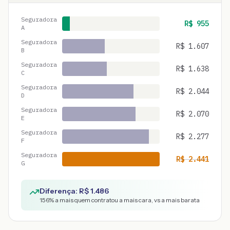
Seguradora
R$
955
A
Seguradora
R$
1.607
B
Seguradora
R$
1.638
C
Seguradora
R$
2.044
D
Seguradora
R$
2.070
E
Seguradora
R$
2.277
F
Seguradora
R$
2.441
G
Diferença: R$
1.486
156
% a mais quem contratou a mais cara, vs a mais barata