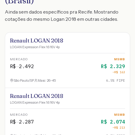
(Brasil)
Ainda sem dados específicos pra Recife. Mostrando
cotações do mesmo Logan 2018 em outras cidades.
Renault LOGAN 2018
LOGAN Expression Flex 1.6 16V 4p
MERCADO
MSMB
R$
2.492
R$
2.329
−R$
163
São Paulo
/
SP
Masc · 26-45
6.5
% FIPE
Renault LOGAN 2018
LOGAN Expression Flex 1.6 16V 4p
MERCADO
MSMB
R$
2.287
R$
2.074
−R$
213