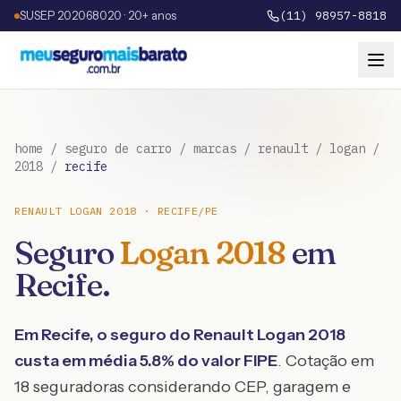
SUSEP 202068020 · 20+ anos
(11) 98957-8818
home
/
seguro de carro
/
marcas
/
renault
/
logan
/
2018
/
recife
RENAULT
LOGAN
2018
·
RECIFE
/
PE
Seguro
Logan
2018
em
Recife
.
Em
Recife
, o seguro do
Renault
Logan
2018
custa em média
5.8
% do valor FIPE
. Cotação em
18 seguradoras considerando CEP, garagem e