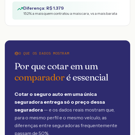
Diferença: R$
1.379
152
% a mais quem contratou a mais cara, vs a mais barata
O QUE OS DADOS MOSTRAM
Por que cotar em um
comparador
é essencial
Cotar o seguro auto em uma única
seguradora entrega só o preço dessa
seguradora
— e os dados reais mostram que,
para o mesmo perfil e o mesmo veículo, as
diferenças entre seguradoras frequentemente
passam de 50%.