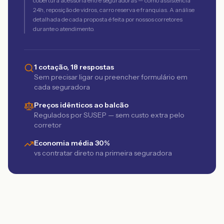
cobertura acessória entre seguradoras — como assistência
24h, reposição de vidros, carro reserva e franquias. A análise
detalhada de cada proposta é feita por nossos corretores
durante o atendimento.
1 cotação, 18 respostas
Sem precisar ligar ou preencher formulário em
cada seguradora
Preços idênticos ao balcão
Regulados por SUSEP — sem custo extra pelo
corretor
Economia média 30%
vs contratar direto na primeira seguradora