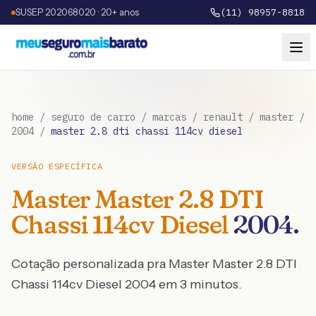
SUSEP 202068020 · 20+ anos
(11) 98957-8818
home
/
seguro de carro
/
marcas
/
renault
/
master
/
2004
/
master 2.8 dti chassi 114cv diesel
VERSÃO ESPECÍFICA
Master
Master 2.8 DTI
Chassi 114cv Diesel
2004
.
Cotação personalizada pra
Master
Master 2.8 DTI
Chassi 114cv Diesel
2004
em 3 minutos.