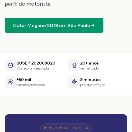
perfil do motorista.
Cotar
Megane
2013
em
São Paulo
SUSEP 202068020
20+ anos
Corretora licenciada
de mercado
+50 mil
3 minutos
clientes atendidos
pra sua cotação
PREÇO REAL, NA HORA