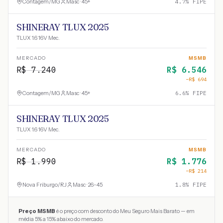
Contagem
/
MG
Masc · 45+
4.7
% FIPE
SHINERAY TLUX 2025
TLUX 1.6 16V Mec.
MERCADO
MSMB
R$
7.240
R$
6.546
−R$
694
Contagem
/
MG
Masc · 45+
6.6
% FIPE
SHINERAY TLUX 2025
TLUX 1.6 16V Mec.
MERCADO
MSMB
R$
1.990
R$
1.776
−R$
214
Nova Friburgo
/
RJ
Masc · 26-45
1.8
% FIPE
Preço MSMB
é o preço com desconto do Meu Seguro Mais Barato — em
média 5% a 15% abaixo do mercado.