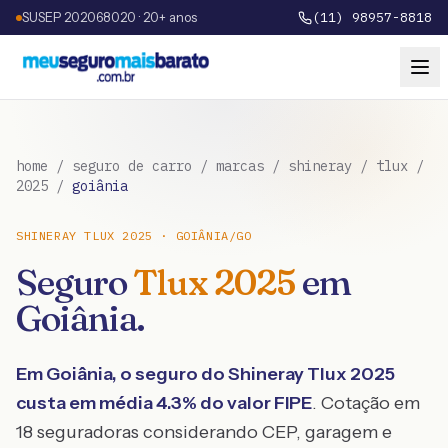
SUSEP 202068020 · 20+ anos
(11) 98957-8818
home
/
seguro de carro
/
marcas
/
shineray
/
tlux
/
2025
/
goiânia
SHINERAY
TLUX
2025
·
GOIÂNIA
/
GO
Seguro
Tlux
2025
em
Goiânia
.
Em
Goiânia
, o seguro do
Shineray
Tlux
2025
custa em média
4.3
% do valor FIPE
. Cotação em
18 seguradoras considerando CEP, garagem e