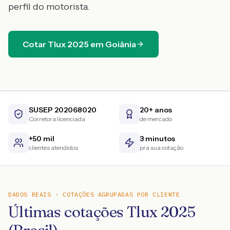
perfil do motorista.
Cotar
Tlux
2025
em
Goiânia
SUSEP 202068020
20+ anos
Corretora licenciada
de mercado
+50 mil
3 minutos
clientes atendidos
pra sua cotação
DADOS REAIS · COTAÇÕES AGRUPADAS POR CLIENTE
Últimas cotações Tlux 2025