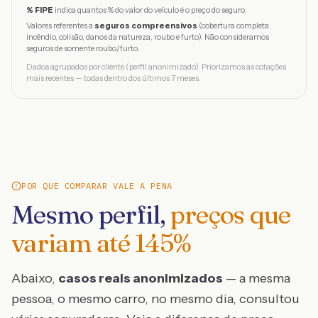
% FIPE
indica quantos % do valor do veículo é o preço do seguro.
Valores referentes a
seguros compreensivos
(cobertura completa:
incêndio, colisão, danos da natureza, roubo e furto). Não consideramos
seguros de somente roubo/furto.
Dados agrupados por cliente (perfil anonimizado). Priorizamos as cotações
mais recentes — todas dentro dos últimos 7 meses.
POR QUE COMPARAR VALE A PENA
Mesmo perfil,
preços que
variam até
145
%
Abaixo,
casos reais anonimizados
— a mesma
pessoa, o mesmo carro, no mesmo dia, consultou