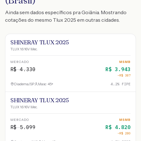
(Brasil)
Ainda sem dados específicos pra Goiânia. Mostrando
cotações do mesmo Tlux 2025 em outras cidades.
SHINERAY TLUX 2025
TLUX 1.6 16V Mec.
MERCADO
MSMB
R$
4.330
R$
3.943
−R$
387
Diadema
/
SP
Masc · 45+
4.2
% FIPE
SHINERAY TLUX 2025
TLUX 1.6 16V Mec.
MERCADO
MSMB
R$
5.099
R$
4.820
−R$
280