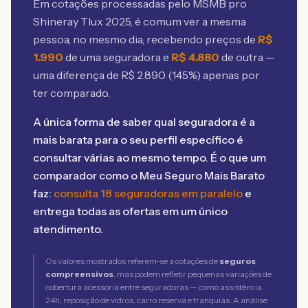
Em cotações processadas pelo MSMB
pro
Shineray Tlux 2025
, é comum ver a mesma
pessoa, no mesmo dia, recebendo preços de
R$
1.990
de uma seguradora e
R$
4.880
de outra —
uma diferença de R$
2.890
(
145
%) apenas por
ter comparado.
A única forma de saber qual seguradora é a
mais barata para o seu perfil específico é
consultar várias ao mesmo tempo. É o que um
comparador como o Meu Seguro Mais Barato
faz:
consulta 18 seguradoras em paralelo
e
entrega todas as ofertas em um único
atendimento.
Os valores mostrados referem-se a cotações de
seguros
compreensivos
, mas podem refletir pequenas variações de
cobertura acessória entre seguradoras — como assistência
24h, reposição de vidros, carro reserva e franquias. A análise