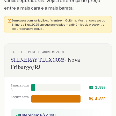
várias seguradoras. Veja a diferença de preço
entre a mais cara e a mais barata:
Sem casos com variação suficiente em Goiânia. Mostrando casos do
Shineray Tlux 2025 em outras cidades — a dinâmica de preço entre
seguradoras vale igual.
CASO
1
· PERFIL ANONIMIZADO
SHINERAY
TLUX
2025
·
Nova
Friburgo
/
RJ
Seguradora
R$
1.990
A
Seguradora
R$
4.880
B
Diferença: R$
2.890