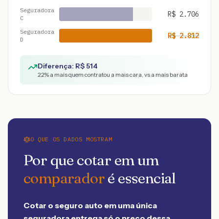
Seguradora
R$
2.706
C
Seguradora
R$
2.812
D
Diferença: R$
514
22
% a mais quem contratou a mais cara, vs a mais barata
O QUE OS DADOS MOSTRAM
Por que cotar em um
comparador
é essencial
Cotar o seguro auto em uma única
seguradora entrega só o preço dessa