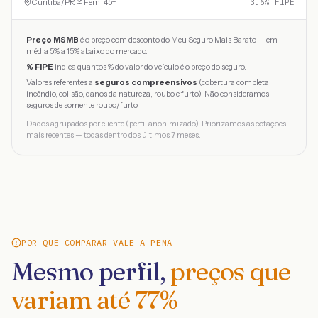
Curitiba
/
PR
Fem · 45+
3.6
% FIPE
Preço MSMB
é o preço com desconto do Meu Seguro Mais Barato — em
média 5% a 15% abaixo do mercado.
% FIPE
indica quantos % do valor do veículo é o preço do seguro.
Valores referentes a
seguros compreensivos
(cobertura completa:
incêndio, colisão, danos da natureza, roubo e furto). Não consideramos
seguros de somente roubo/furto.
Dados agrupados por cliente (perfil anonimizado). Priorizamos as cotações
mais recentes — todas dentro dos últimos 7 meses.
POR QUE COMPARAR VALE A PENA
Mesmo perfil,
preços que
variam até
77
%