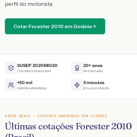
perfil do motorista.
Cotar
Forester
2010
em
Goiânia
SUSEP 202068020
20+ anos
Corretora licenciada
de mercado
+50 mil
3 minutos
clientes atendidos
pra sua cotação
DADOS REAIS · COTAÇÕES AGRUPADAS POR CLIENTE
Últimas cotações Forester 2010