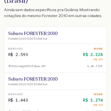
(Brasil)
Ainda sem dados específicos pra Goiânia. Mostrando
cotações do mesmo Forester 2010 em outras cidades.
Subaru FORESTER 2010
Forester 2.0/2.0 S/2.0 ES 4x4 Aut.
MERCADO
MSMB
R$
2.593
R$
2.228
−R$
365
Porto Alegre
/
RS
Masc · 45+
6.4
% FIPE
Subaru FORESTER 2010
Forester 2.0/2.0 S/2.0 ES 4x4 Aut.
MERCADO
MSMB
R$
1.443
R$
1.274
−R$
169