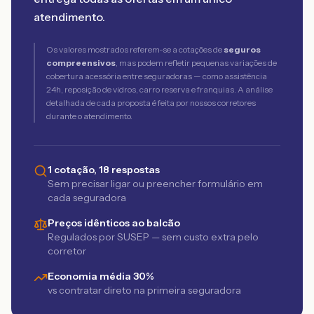
atendimento.
Os valores mostrados referem-se a cotações de
seguros
compreensivos
, mas podem refletir pequenas variações de
cobertura acessória entre seguradoras — como assistência
24h, reposição de vidros, carro reserva e franquias. A análise
detalhada de cada proposta é feita por nossos corretores
durante o atendimento.
1 cotação, 18 respostas
Sem precisar ligar ou preencher formulário em
cada seguradora
Preços idênticos ao balcão
Regulados por SUSEP — sem custo extra pelo
corretor
Economia média 30%
vs contratar direto na primeira seguradora