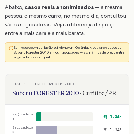
Abaixo,
casos reais anonimizados
— a mesma
pessoa, o mesmo carro, no mesmo dia, consultou
várias seguradoras. Veja a diferença de preço
entre a mais cara e a mais barata:
Sem casos com variação suficiente em Goiânia. Mostrando casos do
Subaru Forester 2010 em outras cidades — a dinâmica de preço entre
seguradoras vale igual.
CASO
1
· PERFIL ANONIMIZADO
Subaru
FORESTER
2010
·
Curitiba
/
PR
Seguradora
R$
1.443
A
Seguradora
R$
1.846
B