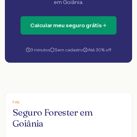
em Goiânia
.
Calcular meu seguro grátis
3 minutos
Sem cadastro
Até 30% off
FAQ
Seguro Forester em
Goiânia