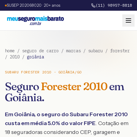
SUSEP 202068020 · 20+ anos
(11) 98957-8818
home
/
seguro de carro
/
marcas
/
subaru
/
forester
/
2010
/
goiânia
SUBARU
FORESTER
2010
·
GOIÂNIA
/
GO
Seguro
Forester
2010
em
Goiânia
.
Em
Goiânia
, o seguro do
Subaru
Forester
2010
custa em média
5.0
% do valor FIPE
. Cotação em
18 seguradoras considerando CEP, garagem e