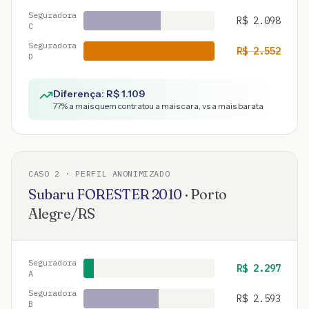
Seguradora
R$
2.098
C
Seguradora
R$
2.552
D
Diferença: R$
1.109
77
% a mais quem contratou a mais cara, vs a mais barata
CASO
2
· PERFIL ANONIMIZADO
Subaru
FORESTER
2010
·
Porto
Alegre
/
RS
Seguradora
R$
2.297
A
Seguradora
R$
2.593
B