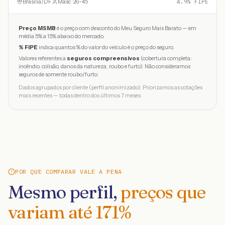
Brasília
/
DF
Masc · 26-45
4.9
% FIPE
Preço MSMB
é o preço com desconto do Meu Seguro Mais Barato — em
média 5% a 15% abaixo do mercado.
% FIPE
indica quantos % do valor do veículo é o preço do seguro.
Valores referentes a
seguros compreensivos
(cobertura completa:
incêndio, colisão, danos da natureza, roubo e furto). Não consideramos
seguros de somente roubo/furto.
Dados agrupados por cliente (perfil anonimizado). Priorizamos as cotações
mais recentes — todas dentro dos últimos 7 meses.
POR QUE COMPARAR VALE A PENA
Mesmo perfil,
preços que
variam até
171
%