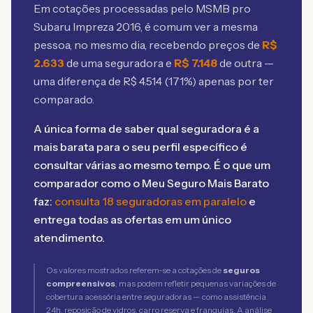
Em cotações processadas pelo MSMB
pro
Subaru Impreza 2016
, é comum ver a mesma
pessoa, no mesmo dia, recebendo preços de
R$
2.633
de uma seguradora e
R$
7.148
de outra —
uma diferença de R$
4.514
(
171
%) apenas por ter
comparado.
A única forma de saber qual seguradora é a
mais barata para o seu perfil específico é
consultar várias ao mesmo tempo. É o que um
comparador como o Meu Seguro Mais Barato
faz:
consulta 18 seguradoras em paralelo
e
entrega todas as ofertas em um único
atendimento.
Os valores mostrados referem-se a cotações de
seguros
compreensivos
, mas podem refletir pequenas variações de
cobertura acessória entre seguradoras — como assistência
24h, reposição de vidros, carro reserva e franquias. A análise