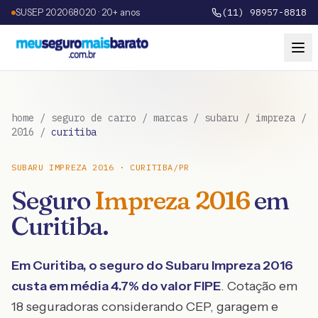
SUSEP 202068020 · 20+ anos
(11) 98957-8818
home
/
seguro de carro
/
marcas
/
subaru
/
impreza
/
2016
/
curitiba
SUBARU
IMPREZA
2016
·
CURITIBA
/
PR
Seguro
Impreza
2016
em
Curitiba
.
Em
Curitiba
, o seguro do
Subaru
Impreza
2016
custa em média
4.7
% do valor FIPE
. Cotação em
18 seguradoras considerando CEP, garagem e