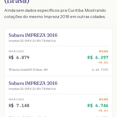
(Brasil)
Ainda sem dados específicos pra Curitiba. Mostrando
cotações do mesmo Impreza 2016 em outras cidades.
Subaru IMPREZA 2016
Impreza SD WRX 2.0 16V TB 4x4 Aut.
MERCADO
MSMB
R$
6.879
R$
6.397
−R$
482
Santo André
/
SP
Masc · 45+
4.6
% FIPE
Subaru IMPREZA 2016
Impreza SD WRX 2.0 16V TB 4x4 Aut.
MERCADO
MSMB
R$
7.148
R$
6.746
−R$
401