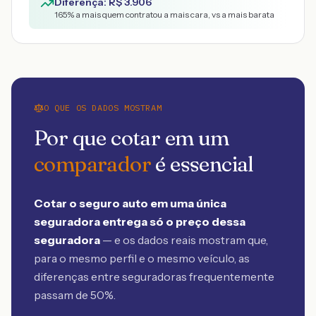
Diferença: R$
3.906
165
% a mais quem contratou a mais cara, vs a mais barata
O QUE OS DADOS MOSTRAM
Por que cotar em um
comparador
é essencial
Cotar o seguro auto em uma única
seguradora entrega só o preço dessa
seguradora
— e os dados reais mostram que,
para o mesmo perfil e o mesmo veículo, as
diferenças entre seguradoras frequentemente
passam de 50%.