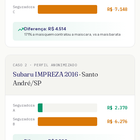
Seguradora
R$
7.148
C
Diferença: R$
4.514
171
% a mais quem contratou a mais cara, vs a mais barata
CASO
2
· PERFIL ANONIMIZADO
Subaru
IMPREZA
2016
·
Santo
André
/
SP
Seguradora
R$
2.370
A
Seguradora
R$
6.276
B