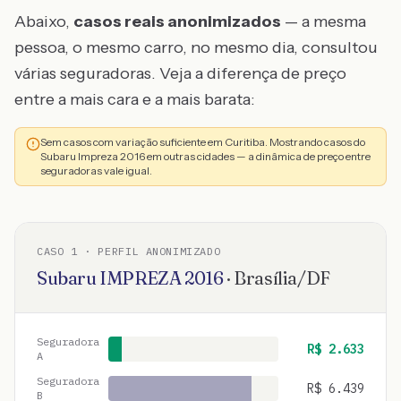
Abaixo,
casos reais anonimizados
— a mesma
pessoa, o mesmo carro, no mesmo dia, consultou
várias seguradoras. Veja a diferença de preço
entre a mais cara e a mais barata:
Sem casos com variação suficiente em Curitiba. Mostrando casos do
Subaru Impreza 2016 em outras cidades — a dinâmica de preço entre
seguradoras vale igual.
CASO
1
· PERFIL ANONIMIZADO
Subaru
IMPREZA
2016
·
Brasília
/
DF
Seguradora
R$
2.633
A
Seguradora
R$
6.439
B