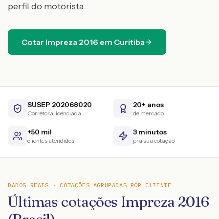
perfil do motorista.
Cotar
Impreza
2016
em
Curitiba
SUSEP 202068020
20+ anos
Corretora licenciada
de mercado
+50 mil
3 minutos
clientes atendidos
pra sua cotação
DADOS REAIS · COTAÇÕES AGRUPADAS POR CLIENTE
Últimas cotações Impreza 2016