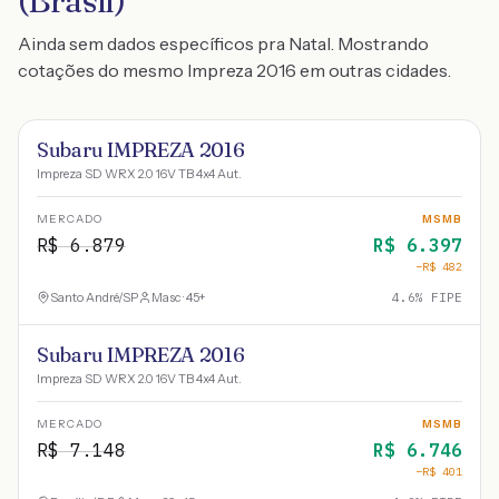
(Brasil)
Ainda sem dados específicos pra Natal. Mostrando
cotações do mesmo Impreza 2016 em outras cidades.
Subaru IMPREZA 2016
Impreza SD WRX 2.0 16V TB 4x4 Aut.
MERCADO
MSMB
R$
6.879
R$
6.397
−R$
482
Santo André
/
SP
Masc · 45+
4.6
% FIPE
Subaru IMPREZA 2016
Impreza SD WRX 2.0 16V TB 4x4 Aut.
MERCADO
MSMB
R$
7.148
R$
6.746
−R$
401