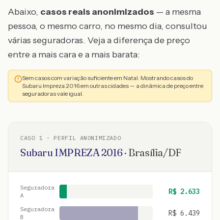
Abaixo,
casos reais anonimizados
— a mesma
pessoa, o mesmo carro, no mesmo dia, consultou
várias seguradoras. Veja a diferença de preço
entre a mais cara e a mais barata:
Sem casos com variação suficiente em Natal. Mostrando casos do
Subaru Impreza 2016 em outras cidades — a dinâmica de preço entre
seguradoras vale igual.
CASO
1
· PERFIL ANONIMIZADO
Subaru
IMPREZA
2016
·
Brasília
/
DF
Seguradora
R$
2.633
A
Seguradora
R$
6.439
B