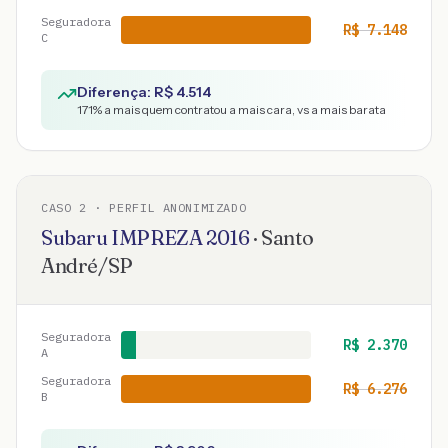
Seguradora
R$
7.148
C
Diferença: R$
4.514
171
% a mais quem contratou a mais cara, vs a mais barata
CASO
2
· PERFIL ANONIMIZADO
Subaru
IMPREZA
2016
·
Santo
André
/
SP
Seguradora
R$
2.370
A
Seguradora
R$
6.276
B