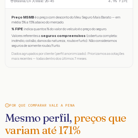
Brasília
/
DF
Masc · 26-45
4.9
% FIPE
Preço MSMB
é o preço com desconto do Meu Seguro Mais Barato — em
média 5% a 15% abaixo do mercado.
% FIPE
indica quantos % do valor do veículo é o preço do seguro.
Valores referentes a
seguros compreensivos
(cobertura completa:
incêndio, colisão, danos da natureza, roubo e furto). Não consideramos
seguros de somente roubo/furto.
Dados agrupados por cliente (perfil anonimizado). Priorizamos as cotações
mais recentes — todas dentro dos últimos 7 meses.
POR QUE COMPARAR VALE A PENA
Mesmo perfil,
preços que
variam até
171
%