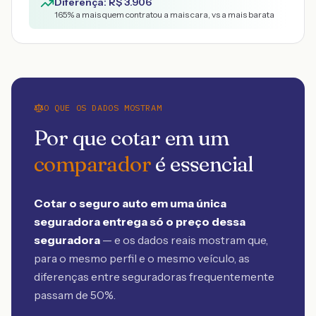
Diferença: R$
3.906
165
% a mais quem contratou a mais cara, vs a mais barata
O QUE OS DADOS MOSTRAM
Por que cotar em um
comparador
é essencial
Cotar o seguro auto em uma única
seguradora entrega só o preço dessa
seguradora
— e os dados reais mostram que,
para o mesmo perfil e o mesmo veículo, as
diferenças entre seguradoras frequentemente
passam de 50%.