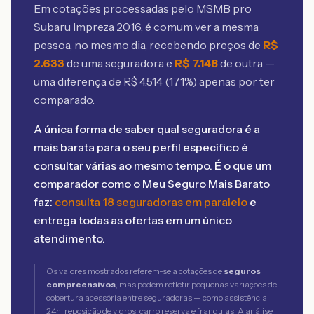
Em cotações processadas pelo MSMB
pro
Subaru Impreza 2016
, é comum ver a mesma
pessoa, no mesmo dia, recebendo preços de
R$
2.633
de uma seguradora e
R$
7.148
de outra —
uma diferença de R$
4.514
(
171
%) apenas por ter
comparado.
A única forma de saber qual seguradora é a
mais barata para o seu perfil específico é
consultar várias ao mesmo tempo. É o que um
comparador como o Meu Seguro Mais Barato
faz:
consulta 18 seguradoras em paralelo
e
entrega todas as ofertas em um único
atendimento.
Os valores mostrados referem-se a cotações de
seguros
compreensivos
, mas podem refletir pequenas variações de
cobertura acessória entre seguradoras — como assistência
24h, reposição de vidros, carro reserva e franquias. A análise