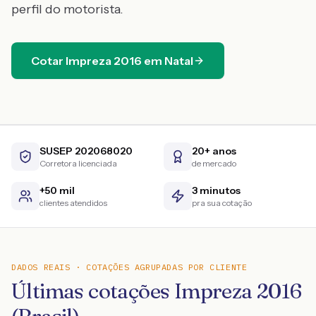
perfil do motorista.
Cotar
Impreza
2016
em
Natal
SUSEP 202068020
20+ anos
Corretora licenciada
de mercado
+50 mil
3 minutos
clientes atendidos
pra sua cotação
DADOS REAIS · COTAÇÕES AGRUPADAS POR CLIENTE
Últimas cotações Impreza 2016