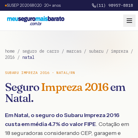
SUSEP 202068020 · 20+ anos
(11) 98957-8818
home
/
seguro de carro
/
marcas
/
subaru
/
impreza
/
2016
/
natal
SUBARU
IMPREZA
2016
·
NATAL
/
RN
Seguro
Impreza
2016
em
Natal
.
Em
Natal
, o seguro do
Subaru
Impreza
2016
custa em média
4.7
% do valor FIPE
. Cotação em
18 seguradoras considerando CEP, garagem e