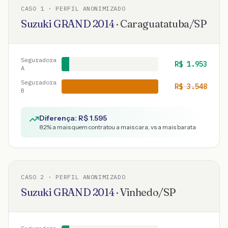
CASO
1
· PERFIL ANONIMIZADO
Suzuki
GRAND
2014
·
Caraguatatuba
/
SP
Seguradora
R$
1.953
A
Seguradora
R$
3.548
B
Diferença: R$
1.595
82
% a mais quem contratou a mais cara, vs a mais barata
CASO
2
· PERFIL ANONIMIZADO
Suzuki
GRAND
2014
·
Vinhedo
/
SP