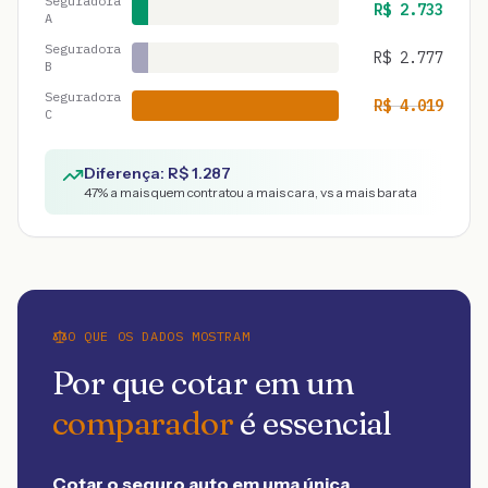
Seguradora
R$
2.733
A
Seguradora
R$
2.777
B
Seguradora
R$
4.019
C
Diferença: R$
1.287
47
% a mais quem contratou a mais cara, vs a mais barata
O QUE OS DADOS MOSTRAM
Por que cotar em um
comparador
é essencial
Cotar o seguro auto em uma única