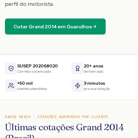
perfil do motorista.
Cotar
Grand
2014
em
Guarulhos
SUSEP 202068020
20+ anos
Corretora licenciada
de mercado
+50 mil
3 minutos
clientes atendidos
pra sua cotação
DADOS REAIS · COTAÇÕES AGRUPADAS POR CLIENTE
Últimas cotações Grand 2014