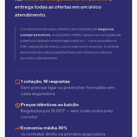
entrega todas as ofertas em um único
atendimento.
Os valores mostrados referem-se a cotações de
seguros
compreensivos
, mas podem refletir pequenas variações de
cobertura acessória entre seguradoras — como assistência
24h, reposição de vidros, carro reserva e franquias. A análise
detalhada de cada proposta é feita por nossos corretores
durante o atendimento.
1 cotação, 18 respostas
Sem precisar ligar ou preencher formulário em
cada seguradora
Preços idênticos ao balcão
Regulados por SUSEP — sem custo extra pelo
corretor
Economia média 30%
vs contratar direto na primeira seguradora