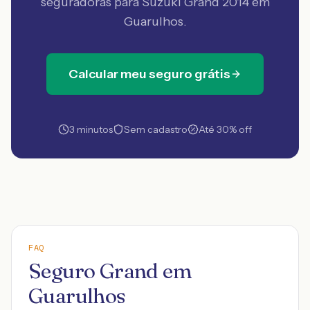
seguradoras
para Suzuki Grand 2014 em
Guarulhos
.
Calcular meu seguro grátis
3 minutos
Sem cadastro
Até 30% off
FAQ
Seguro Grand em
Guarulhos