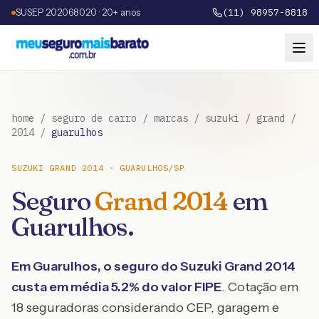
SUSEP 202068020 · 20+ anos
(11) 98957-8818
home
/
seguro de carro
/
marcas
/
suzuki
/
grand
/
2014
/
guarulhos
SUZUKI
GRAND
2014
·
GUARULHOS
/
SP
Seguro
Grand
2014
em
Guarulhos
.
Em
Guarulhos
, o seguro do
Suzuki
Grand
2014
custa em média
5.2
% do valor FIPE
. Cotação em
18 seguradoras considerando CEP, garagem e