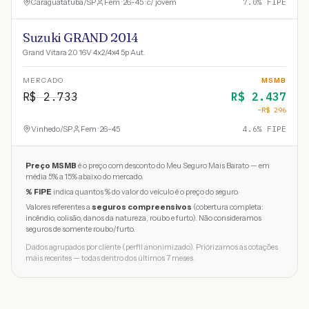
Caraguatatuba
/
SP
Fem · 26-45 · c/ jovem
7.0
% FIPE
Suzuki GRAND 2014
Grand Vitara 2.0 16V 4x2/4x4 5p Aut.
MERCADO
MSMB
R$
2.733
R$
2.437
−R$
296
Vinhedo
/
SP
Fem · 26-45
4.6
% FIPE
Preço MSMB
é o preço com desconto do Meu Seguro Mais Barato — em
média 5% a 15% abaixo do mercado.
% FIPE
indica quantos % do valor do veículo é o preço do seguro.
Valores referentes a
seguros compreensivos
(cobertura completa:
incêndio, colisão, danos da natureza, roubo e furto). Não consideramos
seguros de somente roubo/furto.
Dados agrupados por cliente (perfil anonimizado). Priorizamos as cotações
mais recentes — todas dentro dos últimos 7 meses.