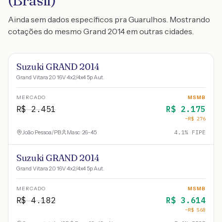
(Brasil)
Ainda sem dados específicos pra Guarulhos. Mostrando
cotações do mesmo Grand 2014 em outras cidades.
Suzuki GRAND 2014
Grand Vitara 2.0 16V 4x2/4x4 5p Aut.
MERCADO
MSMB
R$
2.451
R$
2.175
−R$
276
João Pessoa
/
PB
Masc · 26-45
4.1
% FIPE
Suzuki GRAND 2014
Grand Vitara 2.0 16V 4x2/4x4 5p Aut.
MERCADO
MSMB
R$
4.182
R$
3.614
−R$
568