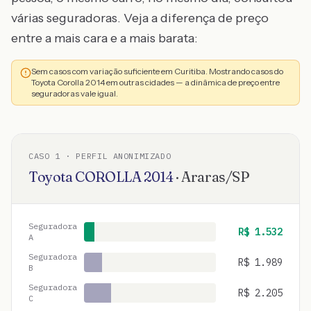
várias seguradoras. Veja a diferença de preço
entre a mais cara e a mais barata:
Sem casos com variação suficiente em Curitiba. Mostrando casos do
Toyota Corolla 2014 em outras cidades — a dinâmica de preço entre
seguradoras vale igual.
CASO
1
· PERFIL ANONIMIZADO
Toyota
COROLLA
2014
·
Araras
/
SP
Seguradora
R$
1.532
A
Seguradora
R$
1.989
B
Seguradora
R$
2.205
C