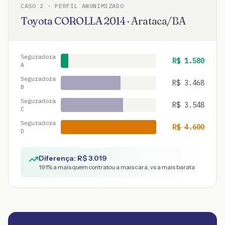
CASO
2
· PERFIL ANONIMIZADO
Toyota
COROLLA
2014
·
Arataca
/
BA
Seguradora
R$
1.580
A
Seguradora
R$
3.468
B
Seguradora
R$
3.548
C
Seguradora
R$
4.600
D
Diferença: R$
3.019
191
% a mais quem contratou a mais cara, vs a mais barata