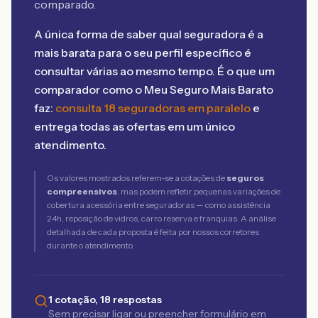
comparado.
A única forma de saber qual seguradora é a
mais barata para o seu perfil específico é
consultar várias ao mesmo tempo. É o que um
comparador como o Meu Seguro Mais Barato
faz:
consulta 18 seguradoras em paralelo
e
entrega todas as ofertas em um único
atendimento.
Os valores mostrados referem-se a cotações de
seguros
compreensivos
, mas podem refletir pequenas variações de
cobertura acessória entre seguradoras — como assistência
24h, reposição de vidros, carro reserva e franquias. A análise
detalhada de cada proposta é feita por nossos corretores
durante o atendimento.
1 cotação, 18 respostas
Sem precisar ligar ou preencher formulário em