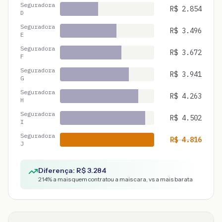
Seguradora
R$
2.854
D
Seguradora
R$
3.496
E
Seguradora
R$
3.672
F
Seguradora
R$
3.941
G
Seguradora
R$
4.263
H
Seguradora
R$
4.502
I
Seguradora
R$
4.816
J
Diferença: R$
3.284
214
% a mais quem contratou a mais cara, vs a mais barata