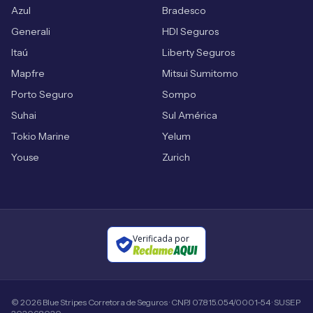
Azul
Bradesco
Generali
HDI Seguros
Itaú
Liberty Seguros
Mapfre
Mitsui Sumitomo
Porto Seguro
Sompo
Suhai
Sul América
Tokio Marine
Yelum
Youse
Zurich
Verificada por
©
2026
Blue Stripes Corretora de Seguros · CNPJ 07.815.054/0001-54 · SUSEP