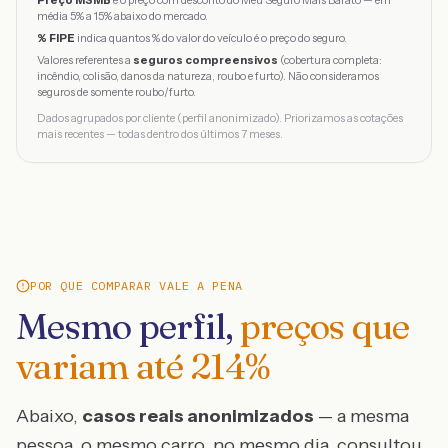
Preço MSMB
é o preço com desconto do Meu Seguro Mais Barato — em
média 5% a 15% abaixo do mercado.
% FIPE
indica quantos % do valor do veículo é o preço do seguro.
Valores referentes a
seguros compreensivos
(cobertura completa:
incêndio, colisão, danos da natureza, roubo e furto). Não consideramos
seguros de somente roubo/furto.
Dados agrupados por cliente (perfil anonimizado). Priorizamos as cotações
mais recentes — todas dentro dos últimos 7 meses.
POR QUE COMPARAR VALE A PENA
Mesmo perfil,
preços que
variam até
214
%
Abaixo,
casos reais anonimizados
— a mesma
pessoa, o mesmo carro, no mesmo dia, consultou