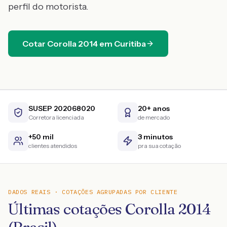
perfil do motorista.
Cotar
Corolla
2014
em
Curitiba
SUSEP 202068020
20+ anos
Corretora licenciada
de mercado
+50 mil
3 minutos
clientes atendidos
pra sua cotação
DADOS REAIS · COTAÇÕES AGRUPADAS POR CLIENTE
Últimas cotações Corolla 2014