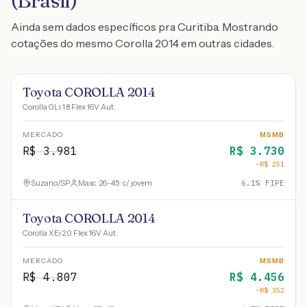
(Brasil)
Ainda sem dados específicos pra Curitiba. Mostrando
cotações do mesmo Corolla 2014 em outras cidades.
Toyota COROLLA 2014
Corolla GLi 1.8 Flex 16V Aut.
MERCADO
MSMB
R$
3.981
R$
3.730
−R$
251
Suzano
/
SP
Masc · 26-45 · c/ jovem
6.1
% FIPE
Toyota COROLLA 2014
Corolla XEi 2.0 Flex 16V Aut.
MERCADO
MSMB
R$
4.807
R$
4.456
−R$
352