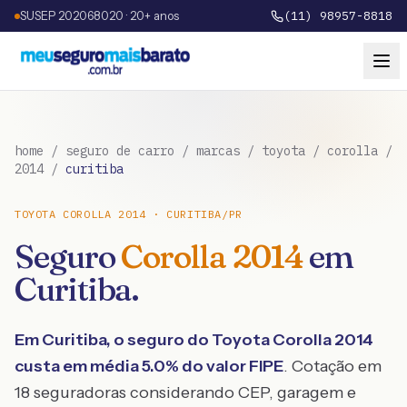
SUSEP 202068020 · 20+ anos
(11) 98957-8818
home
/
seguro de carro
/
marcas
/
toyota
/
corolla
/
2014
/
curitiba
TOYOTA
COROLLA
2014
·
CURITIBA
/
PR
Seguro
Corolla
2014
em
Curitiba
.
Em
Curitiba
, o seguro do
Toyota
Corolla
2014
custa em média
5.0
% do valor FIPE
. Cotação em
18 seguradoras considerando CEP, garagem e