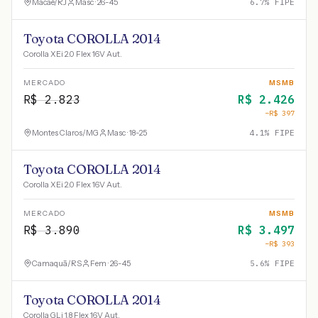
Macaé
/
RJ
Masc · 26-45
6.7
% FIPE
Toyota COROLLA 2014
Corolla XEi 2.0 Flex 16V Aut.
MERCADO
MSMB
R$
2.823
R$
2.426
−R$
397
Montes Claros
/
MG
Masc · 18-25
4.1
% FIPE
Toyota COROLLA 2014
Corolla XEi 2.0 Flex 16V Aut.
MERCADO
MSMB
R$
3.890
R$
3.497
−R$
393
Camaquã
/
RS
Fem · 26-45
5.6
% FIPE
Toyota COROLLA 2014
Corolla GLi 1.8 Flex 16V Aut.