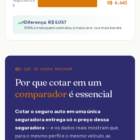
Seguradora
R$
6.641
B
Diferença: R$
5.057
319
% a mais quem contratou a mais cara, vs a mais barata
O QUE OS DADOS MOSTRAM
Por que cotar em um
comparador
é essencial
Cotar o seguro auto em uma única
seguradora entrega só o preço dessa
seguradora
— e os dados reais mostram que,
para o mesmo perfil e o mesmo veículo, as