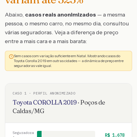
Abaixo,
casos reais anonimizados
— a mesma
pessoa, o mesmo carro, no mesmo dia, consultou
várias seguradoras. Veja a diferença de preço
entre a mais cara e a mais barata:
Sem casos com variação suficiente em Natal. Mostrando casos do
Toyota Corolla 2019 em outras cidades — a dinâmica de preço entre
seguradoras vale igual.
CASO
1
· PERFIL ANONIMIZADO
Toyota
COROLLA
2019
·
Poços de
Caldas
/
MG
Seguradora
R$
1.678