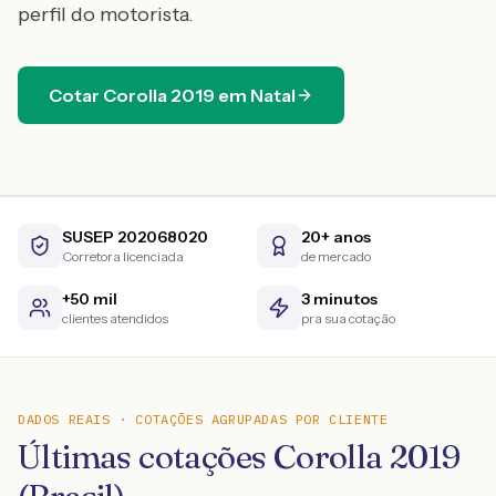
perfil do motorista.
Cotar
Corolla
2019
em
Natal
SUSEP 202068020
20+ anos
Corretora licenciada
de mercado
+50 mil
3 minutos
clientes atendidos
pra sua cotação
DADOS REAIS · COTAÇÕES AGRUPADAS POR CLIENTE
Últimas cotações Corolla 2019