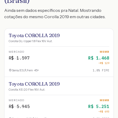
(Brasil)
Ainda sem dados específicos pra Natal. Mostrando
cotações do mesmo Corolla 2019 em outras cidades.
Toyota COROLLA 2019
Corolla GLi Upper 1.8 Flex 16V Aut.
MERCADO
MSMB
R$
1.597
R$
1.468
−R$
129
Serra
/
ES
Fem · 45+
1.8
% FIPE
Toyota COROLLA 2019
Corolla XEi 2.0 Flex 16V Aut.
MERCADO
MSMB
R$
5.945
R$
5.251
−R$
693