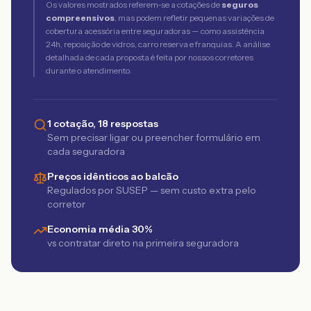
Os valores mostrados referem-se a cotações de
seguros
compreensivos
, mas podem refletir pequenas variações de
cobertura acessória entre seguradoras — como assistência
24h, reposição de vidros, carro reserva e franquias. A análise
detalhada de cada proposta é feita por nossos corretores
durante o atendimento.
1 cotação, 18 respostas
Sem precisar ligar ou preencher formulário em
cada seguradora
Preços idênticos ao balcão
Regulados por SUSEP — sem custo extra pelo
corretor
Economia média 30%
vs contratar direto na primeira seguradora