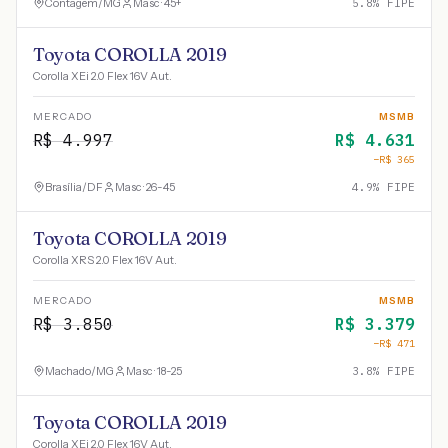
Contagem
/
MG
Masc · 45+
5.8
% FIPE
Toyota COROLLA 2019
Corolla XEi 2.0 Flex 16V Aut.
MERCADO
MSMB
R$
4.997
R$
4.631
−R$
365
Brasília
/
DF
Masc · 26-45
4.9
% FIPE
Toyota COROLLA 2019
Corolla XRS 2.0 Flex 16V Aut.
MERCADO
MSMB
R$
3.850
R$
3.379
−R$
471
Machado
/
MG
Masc · 18-25
3.8
% FIPE
Toyota COROLLA 2019
Corolla XEi 2.0 Flex 16V Aut.