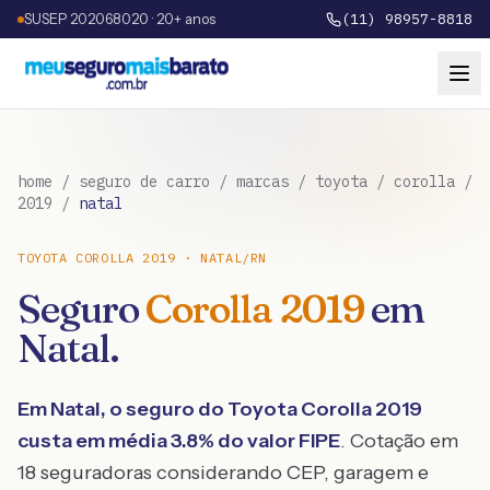
SUSEP 202068020 · 20+ anos
(11) 98957-8818
home
/
seguro de carro
/
marcas
/
toyota
/
corolla
/
2019
/
natal
TOYOTA
COROLLA
2019
·
NATAL
/
RN
Seguro
Corolla
2019
em
Natal
.
Em
Natal
, o seguro do
Toyota
Corolla
2019
custa em média
3.8
% do valor FIPE
. Cotação em
18 seguradoras considerando CEP, garagem e