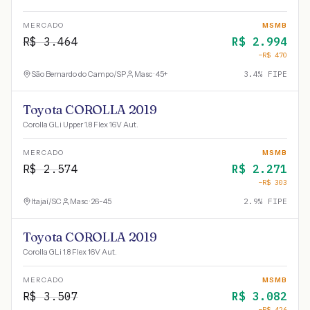
MERCADO
MSMB
R$
3.464
R$
2.994
−R$
470
São Bernardo do Campo
/
SP
Masc · 45+
3.4
% FIPE
Toyota COROLLA 2019
Corolla GLi Upper 1.8 Flex 16V Aut.
MERCADO
MSMB
R$
2.574
R$
2.271
−R$
303
Itajaí
/
SC
Masc · 26-45
2.9
% FIPE
Toyota COROLLA 2019
Corolla GLi 1.8 Flex 16V Aut.
MERCADO
MSMB
R$
3.507
R$
3.082
−R$
426