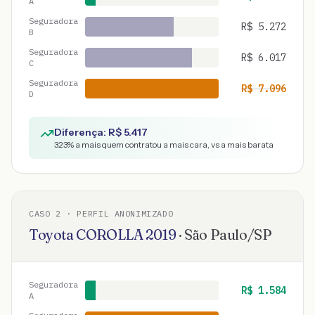
A
Seguradora
R$
5.272
B
Seguradora
R$
6.017
C
Seguradora
R$
7.096
D
Diferença: R$
5.417
323
% a mais quem contratou a mais cara, vs a mais barata
CASO
2
· PERFIL ANONIMIZADO
Toyota
COROLLA
2019
·
São Paulo
/
SP
Seguradora
R$
1.584
A