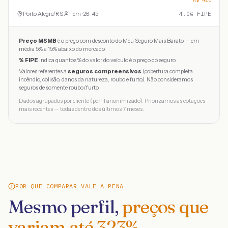
Porto Alegre
/
RS
Fem · 26-45
4.0
% FIPE
Preço MSMB
é o preço com desconto do Meu Seguro Mais Barato — em
média 5% a 15% abaixo do mercado.
% FIPE
indica quantos % do valor do veículo é o preço do seguro.
Valores referentes a
seguros compreensivos
(cobertura completa:
incêndio, colisão, danos da natureza, roubo e furto). Não consideramos
seguros de somente roubo/furto.
Dados agrupados por cliente (perfil anonimizado). Priorizamos as cotações
mais recentes — todas dentro dos últimos 7 meses.
POR QUE COMPARAR VALE A PENA
Mesmo perfil,
preços que
variam até
323
%