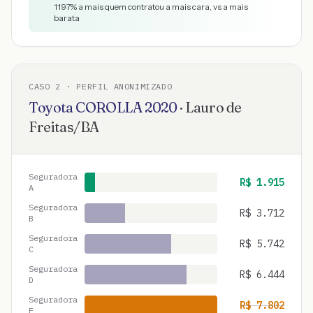
1197
% a mais quem contratou a mais cara, vs a mais
barata
CASO
2
· PERFIL ANONIMIZADO
Toyota
COROLLA
2020
·
Lauro de
Freitas
/
BA
Seguradora
R$
1.915
A
Seguradora
R$
3.712
B
Seguradora
R$
5.742
C
Seguradora
R$
6.444
D
Seguradora
R$
7.802
E