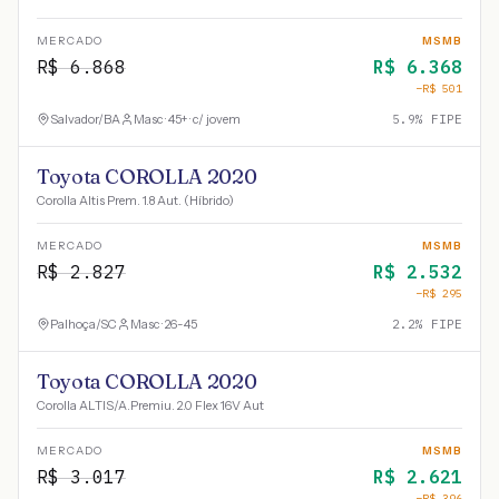
MERCADO
MSMB
R$
6.868
R$
6.368
−R$
501
Salvador
/
BA
Masc · 45+ · c/ jovem
5.9
% FIPE
Toyota COROLLA 2020
Corolla Altis Prem. 1.8 Aut. (Híbrido)
MERCADO
MSMB
R$
2.827
R$
2.532
−R$
295
Palhoça
/
SC
Masc · 26-45
2.2
% FIPE
Toyota COROLLA 2020
Corolla ALTIS/A.Premiu. 2.0 Flex 16V Aut
MERCADO
MSMB
R$
3.017
R$
2.621
−R$
396