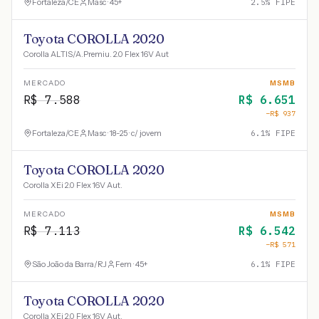
Fortaleza
/
CE
Masc · 45+
2.5
% FIPE
Toyota COROLLA 2020
Corolla ALTIS/A.Premiu. 2.0 Flex 16V Aut
MERCADO
MSMB
R$
7.588
R$
6.651
−R$
937
Fortaleza
/
CE
Masc · 18-25 · c/ jovem
6.1
% FIPE
Toyota COROLLA 2020
Corolla XEi 2.0 Flex 16V Aut.
MERCADO
MSMB
R$
7.113
R$
6.542
−R$
571
São João da Barra
/
RJ
Fem · 45+
6.1
% FIPE
Toyota COROLLA 2020
Corolla XEi 2.0 Flex 16V Aut.