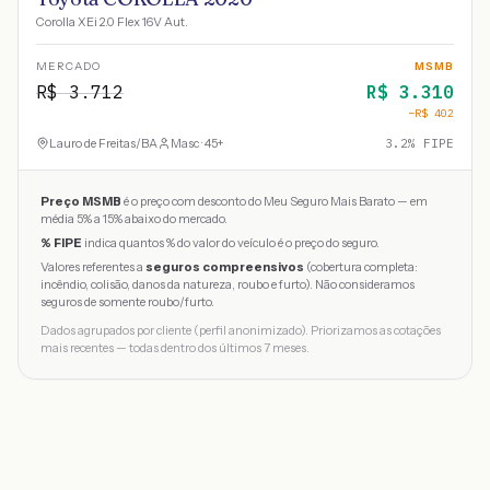
Corolla XEi 2.0 Flex 16V Aut.
MERCADO
MSMB
R$
3.712
R$
3.310
−R$
402
Lauro de Freitas
/
BA
Masc · 45+
3.2
% FIPE
Preço MSMB
é o preço com desconto do Meu Seguro Mais Barato — em
média 5% a 15% abaixo do mercado.
% FIPE
indica quantos % do valor do veículo é o preço do seguro.
Valores referentes a
seguros compreensivos
(cobertura completa:
incêndio, colisão, danos da natureza, roubo e furto). Não consideramos
seguros de somente roubo/furto.
Dados agrupados por cliente (perfil anonimizado). Priorizamos as cotações
mais recentes — todas dentro dos últimos 7 meses.