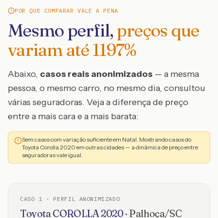
POR QUE COMPARAR VALE A PENA
Mesmo perfil,
preços que
variam até
1197
%
Abaixo,
casos reais anonimizados
— a mesma
pessoa, o mesmo carro, no mesmo dia, consultou
várias seguradoras. Veja a diferença de preço
entre a mais cara e a mais barata:
Sem casos com variação suficiente em Natal. Mostrando casos do
Toyota Corolla 2020 em outras cidades — a dinâmica de preço entre
seguradoras vale igual.
CASO
1
· PERFIL ANONIMIZADO
Toyota
COROLLA
2020
·
Palhoça
/
SC