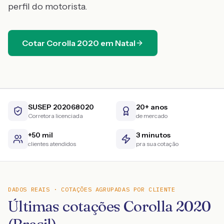
perfil do motorista.
Cotar
Corolla
2020
em
Natal
SUSEP 202068020
20+ anos
Corretora licenciada
de mercado
+50 mil
3 minutos
clientes atendidos
pra sua cotação
DADOS REAIS · COTAÇÕES AGRUPADAS POR CLIENTE
Últimas cotações Corolla 2020