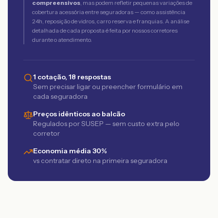
compreensivos
, mas podem refletir pequenas variações de
cobertura acessória entre seguradoras — como assistência
24h, reposição de vidros, carro reserva e franquias. A análise
detalhada de cada proposta é feita por nossos corretores
durante o atendimento.
1 cotação, 18 respostas
Sem precisar ligar ou preencher formulário em
cada seguradora
Preços idênticos ao balcão
Regulados por SUSEP — sem custo extra pelo
corretor
Economia média 30%
vs contratar direto na primeira seguradora