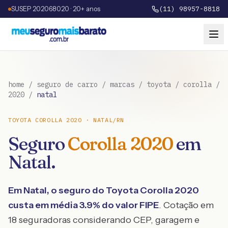
SUSEP 202068020 · 20+ anos
(11) 98957-8818
home
/
seguro de carro
/
marcas
/
toyota
/
corolla
/
2020
/
natal
TOYOTA
COROLLA
2020
·
NATAL
/
RN
Seguro
Corolla
2020
em
Natal
.
Em
Natal
, o seguro do
Toyota
Corolla
2020
custa em média
3.9
% do valor FIPE
. Cotação em
18 seguradoras considerando CEP, garagem e