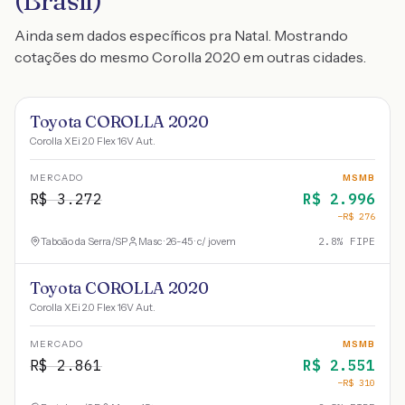
(Brasil)
Ainda sem dados específicos pra Natal. Mostrando
cotações do mesmo Corolla 2020 em outras cidades.
Toyota COROLLA 2020
Corolla XEi 2.0 Flex 16V Aut.
MERCADO
MSMB
R$
3.272
R$
2.996
−R$
276
Taboão da Serra
/
SP
Masc · 26-45 · c/ jovem
2.8
% FIPE
Toyota COROLLA 2020
Corolla XEi 2.0 Flex 16V Aut.
MERCADO
MSMB
R$
2.861
R$
2.551
−R$
310