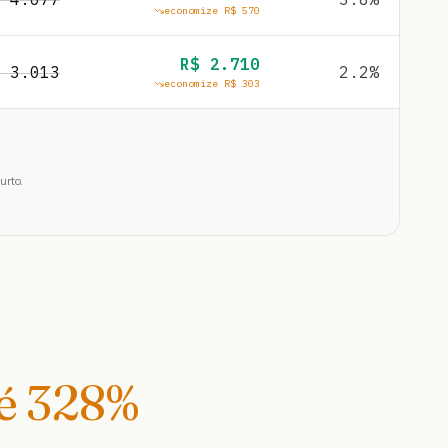
economize R$
570
R$
2.710
$
3.013
2.2
%
economize R$
303
urto.
té
328
%