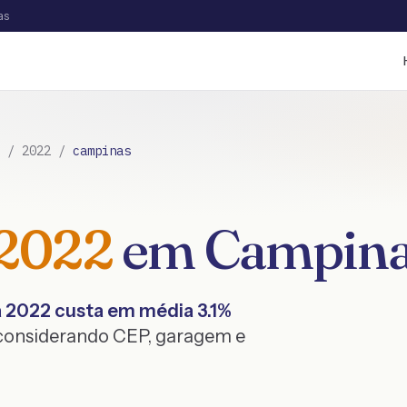
as
/
2022
/
campinas
2022
em
Campin
a
2022
custa em média
3.1
%
 considerando CEP, garagem e