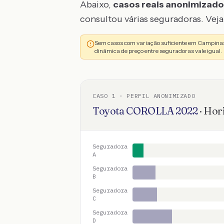
Abaixo,
casos reais anonimizad
consultou várias seguradoras. Veja 
Sem casos com variação suficiente em Campinas
dinâmica de preço entre seguradoras vale igual.
CASO
1
· PERFIL ANONIMIZADO
Toyota
COROLLA
2022
·
Hor
Seguradora
A
Seguradora
B
Seguradora
C
Seguradora
D