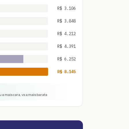
R$
3.106
R$
3.848
R$
4.212
R$
4.391
R$
6.252
R$
8.145
 a mais cara, vs a mais barata