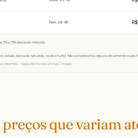
R
Fem · 26-45
a 5% a 15% abaixo do mercado.
io, colisão, danos da natureza, roubo e furto). Não consideramos seguros de somente roubo/f
ais recentes — todas dentro dos últimos 7 meses.
preços que variam a