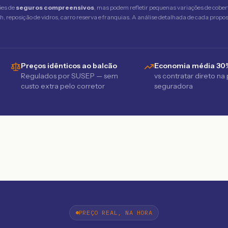
ões de
seguros compreensivos
, mas podem refletir pequenas variações de cober
 reposição de vidros, carro reserva e franquias. A análise detalhada de cada propost
Preços idênticos ao balcão
Economia média 30
Regulados por SUSEP — sem
vs contratar direto na
custo extra pelo corretor
seguradora
PREÇO REAL, NA HORA