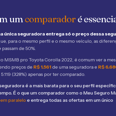
 em um
comparador
é essenci
a única seguradora entrega só o preço dessa seg
ue, para o mesmo perfil e o mesmo veículo, as diferen
e passam de 50%.
elo MSMB
pro Toyota Corolla 2022
, é comum ver a me
bendo preços de
R$
1.561
de uma seguradora e
R$
6.68
$
5.119
(
328
%) apenas por ter comparado.
seguradora é a mais barata para o seu perfil específic
tempo. É o que um comparador como o Meu Seguro Ma
 em paralelo
e entrega todas as ofertas em um único