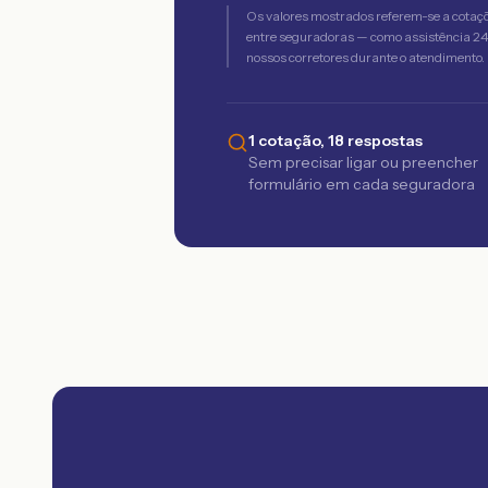
Os valores mostrados referem-se a cotaç
entre seguradoras — como assistência 24h,
nossos corretores durante o atendimento.
1 cotação, 18 respostas
Sem precisar ligar ou preencher
formulário em cada seguradora