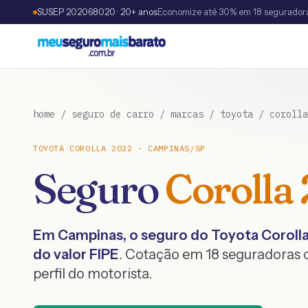
SUSEP 202068020 · 20+ anos
Economize até 30% em 18 segurador
home
/
seguro de carro
/
marcas
/
toyota
/
corolla
TOYOTA
COROLLA
2022
·
CAMPINAS
/
SP
Seguro
Corolla
Em
Campinas
, o seguro do
Toyota
Coroll
do valor FIPE
. Cotação em 18 seguradoras
perfil do motorista.