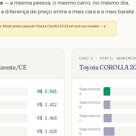
os
— a mesma pessoa, o mesmo carro, no mesmo dia,
a diferença de preço entre a mais cara e a mais barata:
. Mostrando casos do Toyota Corolla 2022 em outras cidades — a
CASO
2
· PERFIL ANONIMIZ
izonte
/
CE
Toyota
COROLLA
2
Seguradora
R$
1.561
A
Seguradora
R$
2.422
B
Seguradora
R$
2.468
C
Seguradora
R$
3.028
D