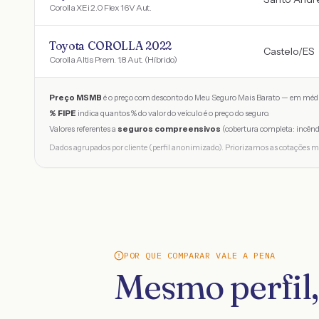
Corolla XEi 2.0 Flex 16V Aut.
Toyota COROLLA 2022
Castelo
/
ES
Corolla Altis Prem. 1.8 Aut. (Híbrido)
Preço MSMB
é o preço com desconto do Meu Seguro Mais Barato — em médi
% FIPE
indica quantos % do valor do veículo é o preço do seguro.
Valores referentes a
seguros compreensivos
(cobertura completa: incênd
Dados agrupados por cliente (perfil anonimizado). Priorizamos as cotações m
POR QUE COMPARAR VALE A PENA
Mesmo perfil,