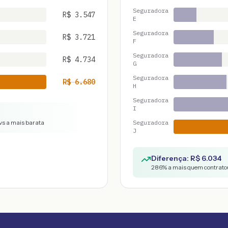
Seguradora
R$
3.547
E
Seguradora
R$
3.721
F
Seguradora
R$
4.734
G
Seguradora
R$
6.680
H
Seguradora
I
vs a mais barata
Seguradora
J
Diferença: R$
6.034
286
% a mais quem contratou