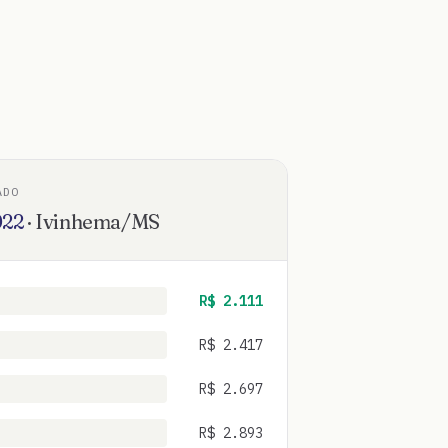
ADO
022
·
Ivinhema
/
MS
R$
2.111
R$
2.417
R$
2.697
R$
2.893