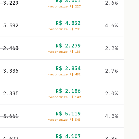
R$
3.001
$
3.229
2.6
%
economize R$
227
R$
4.852
$
5.582
4.6
%
economize R$
731
R$
2.279
$
2.468
2.2
%
economize R$
188
R$
2.854
$
3.336
2.7
%
economize R$
482
R$
2.186
$
2.335
2.0
%
economize R$
149
R$
5.119
$
5.661
4.5
%
economize R$
543
R$
4.107
$
4.677
3.8
%