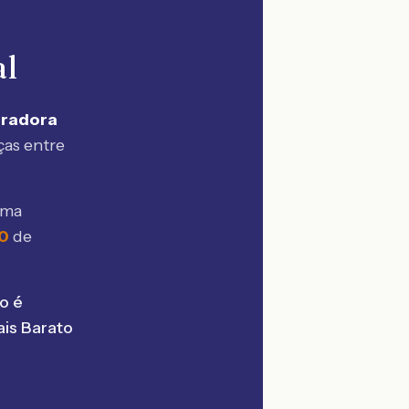
al
uradora
ças entre
sma
0
de
o é
is Barato