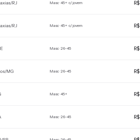
R
axias
/
RJ
Masc · 45+ · c/ jovem
R
axias
/
RJ
Masc · 45+ · c/ jovem
R
CE
Masc · 26-45
R
ros
/
MG
Masc · 26-45
R
G
Masc · 45+
R
A
Masc · 26-45
R
é
/
SP
Masc · 26-45