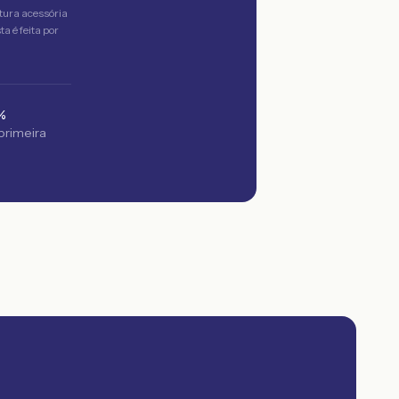
tura acessória
a é feita por
%
 primeira