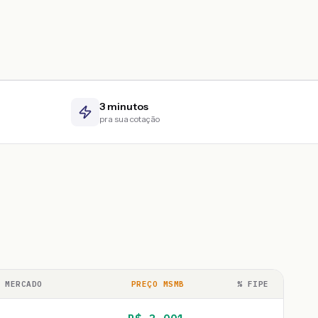
3 minutos
pra sua cotação
 MERCADO
PREÇO MSMB
% FIPE