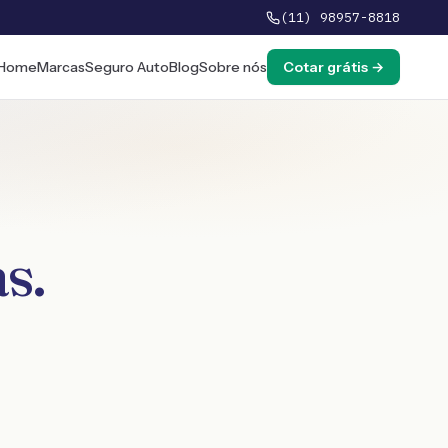
(11) 98957-8818
Home
Marcas
Seguro Auto
Blog
Sobre nós
Cotar grátis →
as
.