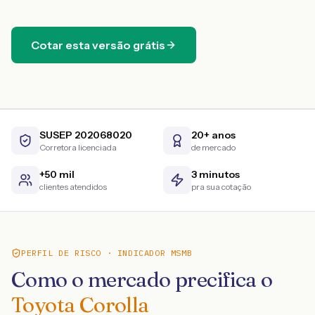
Cotar esta versão grátis
SUSEP 202068020
20+ anos
Corretora licenciada
de mercado
+50 mil
3 minutos
clientes atendidos
pra sua cotação
PERFIL DE RISCO · INDICADOR MSMB
Como o mercado precifica o
Toyota Corolla