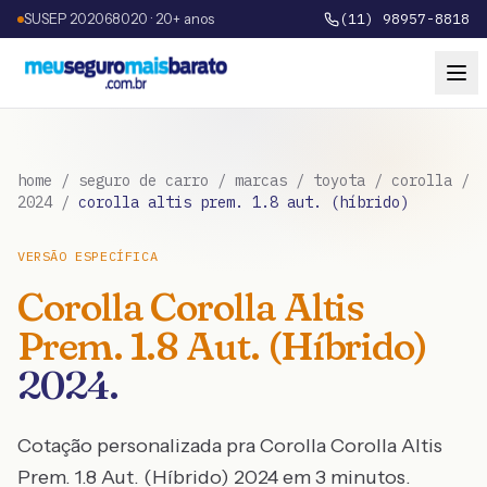
SUSEP 202068020 · 20+ anos
(11) 98957-8818
home
/
seguro de carro
/
marcas
/
toyota
/
corolla
/
2024
/
corolla altis prem. 1.8 aut. (híbrido)
VERSÃO ESPECÍFICA
Corolla
Corolla Altis
Prem. 1.8 Aut. (Híbrido)
2024
.
Cotação personalizada pra
Corolla
Corolla Altis
Prem. 1.8 Aut. (Híbrido)
2024
em 3 minutos.