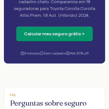
cadastro chato. Comparamos em 18
seguradoras
para Toyota Corolla Corolla
Altis Prem. 1.8 Aut. (Híbrido) 2024
.
Calcular meu seguro grátis
3 minutos
Sem cadastro
Até 30% off
FAQ
Perguntas sobre seguro