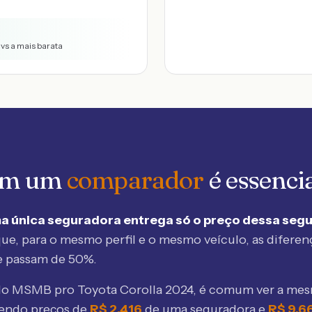
 vs a mais barata
 em um
comparador
é essenci
a única seguradora entrega só o preço dessa seg
ue, para o mesmo perfil e o mesmo veículo, as diferen
e passam de 50%.
elo MSMB
pro Toyota Corolla 2024
, é comum ver a me
bendo preços de
R$
2.416
de uma seguradora e
R$
9.6