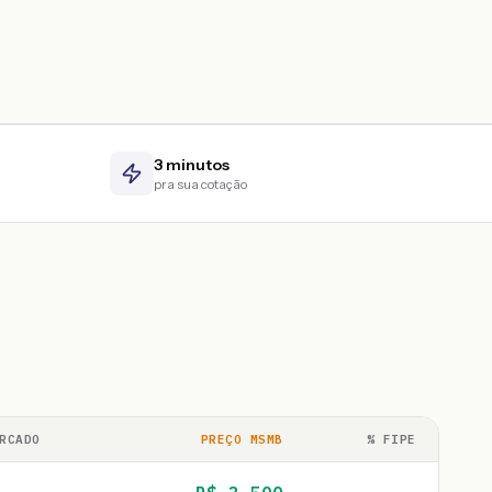
3 minutos
pra sua cotação
RCADO
PREÇO MSMB
% FIPE