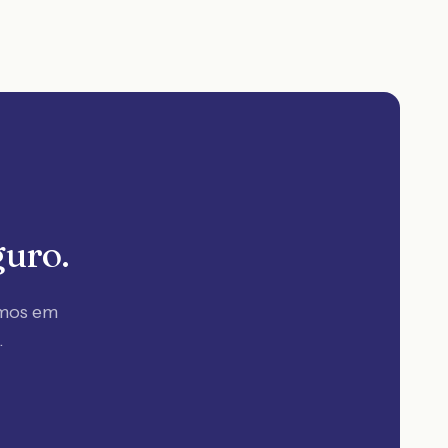
guro.
amos em
.