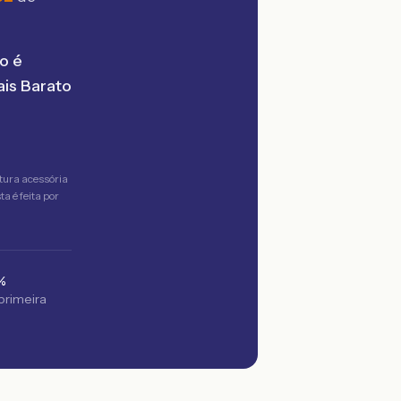
o é
is Barato
tura acessória
a é feita por
%
 primeira