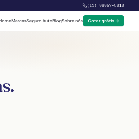
(11) 98957-8818
Home
Marcas
Seguro Auto
Blog
Sobre nós
Cotar grátis →
as
.