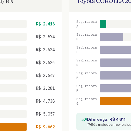
l
/
RN
Toyota
COROLLA
2
Seguradora
R$
2.416
A
Seguradora
R$
2.574
B
Seguradora
R$
2.624
C
Seguradora
R$
2.626
D
Seguradora
R$
2.647
E
Seguradora
R$
3.281
F
Seguradora
R$
4.738
G
R$
5.057
Diferença: R$
4.611
176
% a mais quem contratou 
R$
9.662