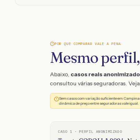
POR QUE COMPARAR VALE A PENA
Mesmo perfil,
Abaixo,
casos reais anonimizad
consultou várias seguradoras. Veja 
Sem casos com variação suficiente em Campinas
dinâmica de preço entre seguradoras vale igual.
CASO
1
· PERFIL ANONIMIZADO