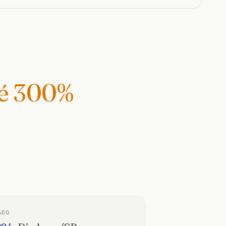
té
300
%
ADO