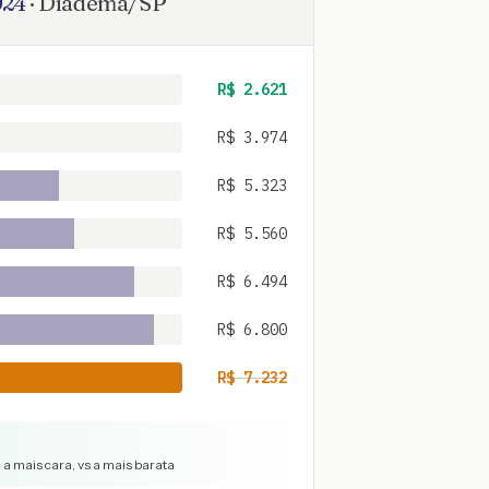
024
·
Diadema
/
SP
R$
2.621
R$
3.974
R$
5.323
R$
5.560
R$
6.494
R$
6.800
R$
7.232
a mais cara, vs a mais barata