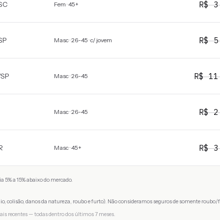
R$
3
SC
Fem · 45+
R$
5
SP
Masc · 26-45 · c/ jovem
R$
11
/
SP
Masc · 26-45
R$
2
Masc · 26-45
R$
3
R
Masc · 45+
a 5% a 15% abaixo do mercado.
io, colisão, danos da natureza, roubo e furto). Não consideramos seguros de somente roubo/f
ais recentes — todas dentro dos últimos 7 meses.