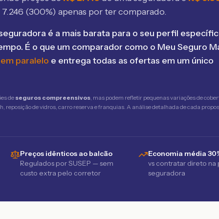
$
7.246
(
300
%) apenas por ter comparado.
seguradora é a mais barata para o seu perfil específic
tempo. É o que um comparador como o Meu Seguro Ma
 em paralelo
e entrega todas as ofertas em um único
ões de
seguros compreensivos
, mas podem refletir pequenas variações de cober
 reposição de vidros, carro reserva e franquias. A análise detalhada de cada propost
Preços idênticos ao balcão
Economia média 30
Regulados por SUSEP — sem
vs contratar direto na
custo extra pelo corretor
seguradora