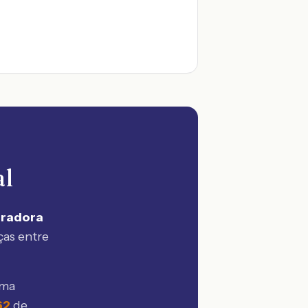
al
uradora
ças entre
sma
62
de