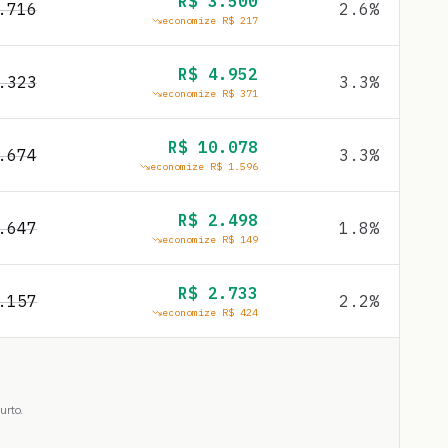
R$
3.500
.716
2.6
%
economize R$
217
R$
4.952
.323
3.3
%
economize R$
371
R$
10.078
.674
3.3
%
economize R$
1.596
R$
2.498
.647
1.8
%
economize R$
149
R$
2.733
.157
2.2
%
economize R$
424
urto.