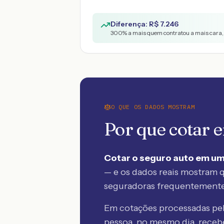
Diferença: R$
7.246
300
% a mais quem contratou a mais cara,
O QUE OS DADOS MOSTRAM
Por que cotar
Cotar o seguro auto em um
— e os dados reais mostram q
seguradoras frequentement
Em cotações processadas p
pessoa, no mesmo dia, rece