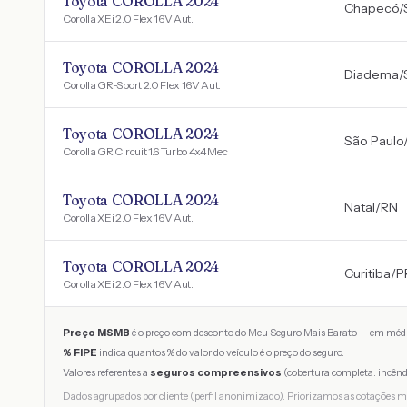
Toyota COROLLA 2024
Chapecó
/
Corolla XEi 2.0 Flex 16V Aut.
Toyota COROLLA 2024
Diadema
/
Corolla GR-Sport 2.0 Flex 16V Aut.
Toyota COROLLA 2024
São Paulo
Corolla GR Circuit 1.6 Turbo 4x4 Mec
Toyota COROLLA 2024
Natal
/
RN
Corolla XEi 2.0 Flex 16V Aut.
Toyota COROLLA 2024
Curitiba
/
P
Corolla XEi 2.0 Flex 16V Aut.
Preço MSMB
é o preço com desconto do Meu Seguro Mais Barato — em médi
% FIPE
indica quantos % do valor do veículo é o preço do seguro.
Valores referentes a
seguros compreensivos
(cobertura completa: incênd
Dados agrupados por cliente (perfil anonimizado). Priorizamos as cotações m