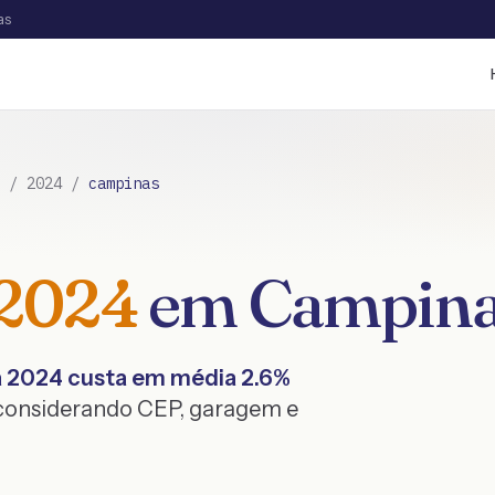
as
/
2024
/
campinas
2024
em
Campin
a
2024
custa em média
2.6
%
 considerando CEP, garagem e