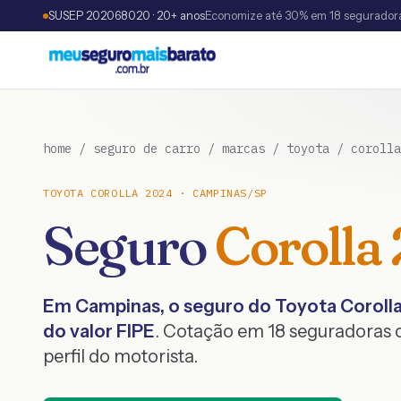
SUSEP 202068020 · 20+ anos
Economize até 30% em 18 segurador
home
/
seguro de carro
/
marcas
/
toyota
/
corolla
TOYOTA
COROLLA
2024
·
CAMPINAS
/
SP
Seguro
Corolla
Em
Campinas
, o seguro do
Toyota
Coroll
do valor FIPE
. Cotação em 18 seguradoras
perfil do motorista.