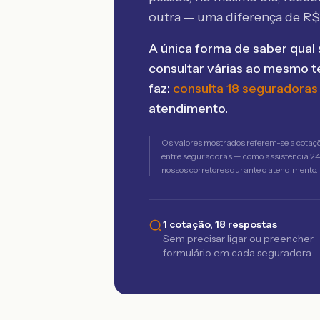
outra — uma diferença de R
A única forma de saber qual 
consultar várias ao mesmo 
faz:
consulta 18 seguradoras
atendimento.
Os valores mostrados referem-se a cotaç
entre seguradoras — como assistência 24h,
nossos corretores durante o atendimento.
1 cotação, 18 respostas
Sem precisar ligar ou preencher
formulário em cada seguradora