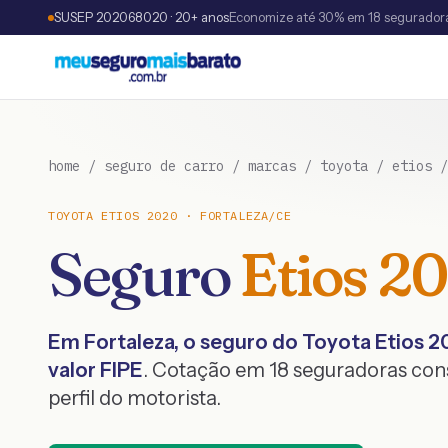
SUSEP 202068020 · 20+ anos
Economize até 30% em 18 segurador
home
/
seguro de carro
/
marcas
/
toyota
/
etios
TOYOTA
ETIOS
2020
·
FORTALEZA
/
CE
Seguro
Etios
20
Em
Fortaleza
, o seguro do
Toyota
Etios
2
valor FIPE
. Cotação em 18 seguradoras co
perfil do motorista.