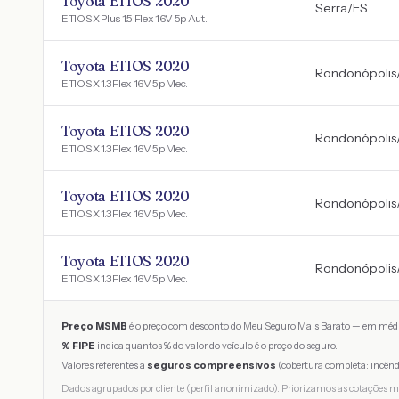
Toyota ETIOS 2020
Serra
/
ES
ETIOS X Plus 1.5 Flex 16V 5p Aut.
Toyota ETIOS 2020
Rondonópolis
ETIOS X 1.3 Flex 16V 5p Mec.
Toyota ETIOS 2020
Rondonópolis
ETIOS X 1.3 Flex 16V 5p Mec.
Toyota ETIOS 2020
Rondonópolis
ETIOS X 1.3 Flex 16V 5p Mec.
Toyota ETIOS 2020
Rondonópolis
ETIOS X 1.3 Flex 16V 5p Mec.
Preço MSMB
é o preço com desconto do Meu Seguro Mais Barato — em médi
% FIPE
indica quantos % do valor do veículo é o preço do seguro.
Valores referentes a
seguros compreensivos
(cobertura completa: incênd
Dados agrupados por cliente (perfil anonimizado). Priorizamos as cotações m