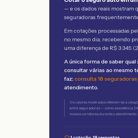
Cotar o seguro auto em um
— e os dados reais mostram q
seguradoras frequentement
Em cotações processadas p
no mesmo dia, recebendo pr
uma diferença de R$
3.345
(
A única forma de saber qual 
consultar várias ao mesmo 
faz:
consulta 18 seguradoras
atendimento.
Os valores mostrados referem-se a cotaç
entre seguradoras — como assistência 24h,
nossos corretores durante o atendimento.
1 cotação, 18 respostas