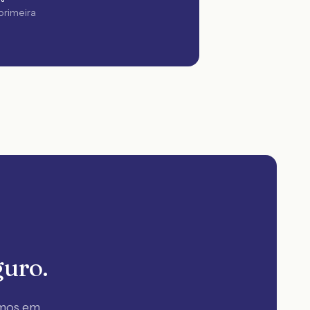
 primeira
guro.
amos em