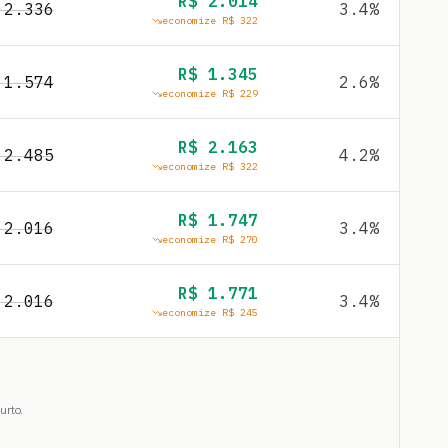
R$
2.014
$
2.336
3.4
%
economize R$
322
R$
1.345
$
1.574
2.6
%
economize R$
229
R$
2.163
$
2.485
4.2
%
economize R$
322
R$
1.747
$
2.016
3.4
%
economize R$
270
R$
1.771
$
2.016
3.4
%
economize R$
245
urto.