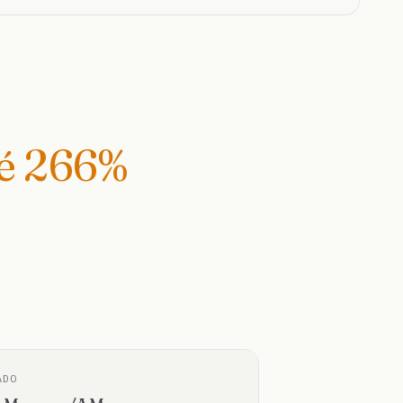
té
266
%
ADO