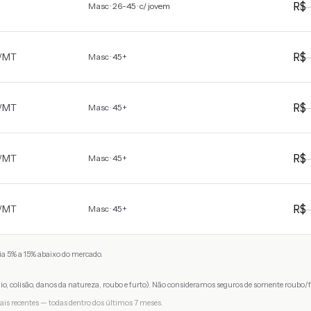
R
Masc · 26-45 · c/ jovem
R
/
MT
Masc · 45+
R
/
MT
Masc · 45+
R
/
MT
Masc · 45+
R
/
MT
Masc · 45+
a 5% a 15% abaixo do mercado.
io, colisão, danos da natureza, roubo e furto). Não consideramos seguros de somente roubo/f
ais recentes — todas dentro dos últimos 7 meses.