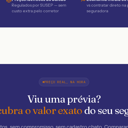
Regulados por SUSEP — sem
vs contratar direto na
custo extra pelo corretor
seguradora
PREÇO REAL, NA HORA
Viu uma prévia?
ubra o valor exato
do seu se
tos, sem compromisso, sem cadastro chato. Compar