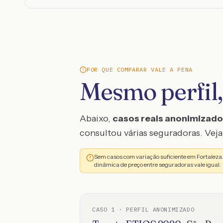
POR QUE COMPARAR VALE A PENA
Mesmo perfil,
Abaixo,
casos reais anonimizad
consultou várias seguradoras. Veja 
Sem casos com variação suficiente em Fortaleza
dinâmica de preço entre seguradoras vale igual.
CASO
1
· PERFIL ANONIMIZADO