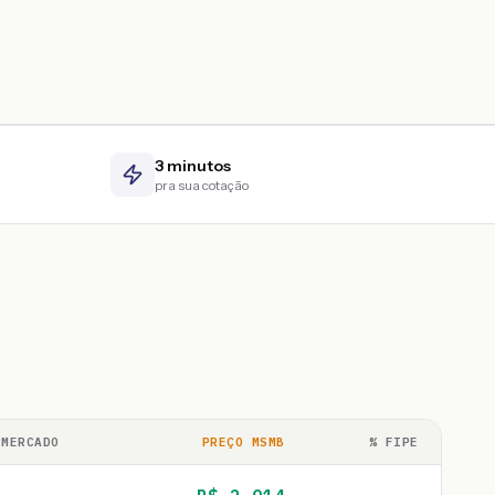
3 minutos
pra sua cotação
 MERCADO
PREÇO MSMB
% FIPE