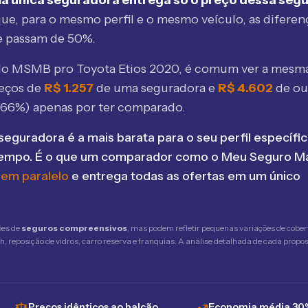
a única seguradora entrega só o preço dessa seg
ue, para o mesmo perfil e o mesmo veículo, as diferen
e passam de 50%.
elo MSMB
pro Toyota Etios 2020
, é comum ver a mesma
eços de
R$
1.257
de uma seguradora e
R$
4.602
de ou
266
%) apenas por ter comparado.
seguradora é a mais barata para o seu perfil específic
tempo. É o que um comparador como o Meu Seguro Ma
 em paralelo
e entrega todas as ofertas em um único
ões de
seguros compreensivos
, mas podem refletir pequenas variações de cober
 reposição de vidros, carro reserva e franquias. A análise detalhada de cada propost
Preços idênticos ao balcão
Economia média 30