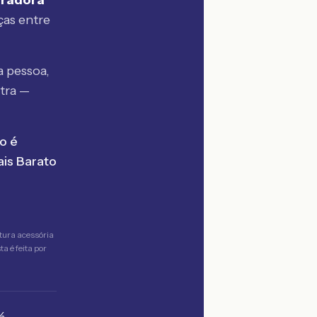
uradora
ças entre
 pessoa,
tra —
o é
is Barato
tura acessória
a é feita por
%