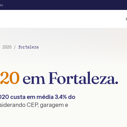
as
/
2020
/
fortaleza
20
em
Fortaleza
.
020
custa em média
3.4
% do
nsiderando CEP, garagem e