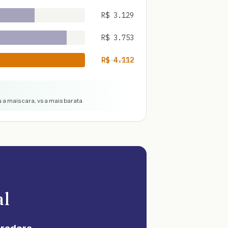
R$
3.129
R$
3.753
R$
4.112
 a mais cara, vs a mais barata
al