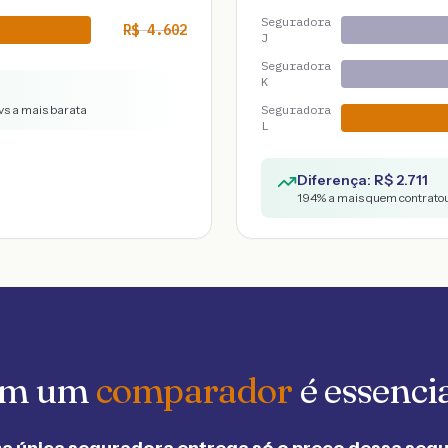
Seguradora
R$
4.602
J
Seguradora
K
vs a mais barata
Seguradora
L
Diferença: R$
2.711
194
% a mais quem contratou
 em um
comparador
é essenci