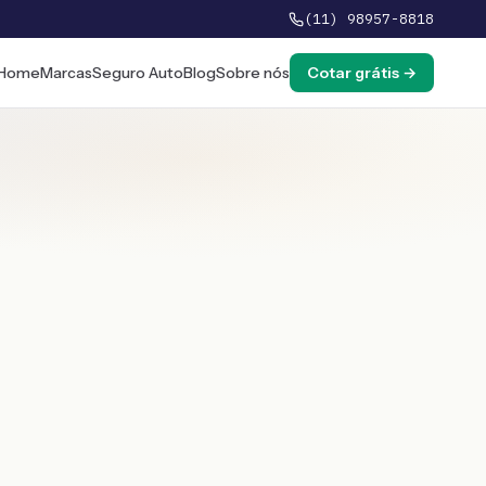
(11) 98957-8818
Home
Marcas
Seguro Auto
Blog
Sobre nós
Cotar grátis →