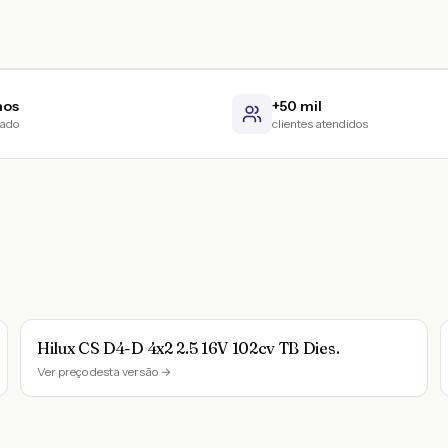
nos
+50 mil
cado
clientes atendidos
Hilux CS D4-D 4x2 2.5 16V 102cv TB Dies.
Ver preço desta versão →