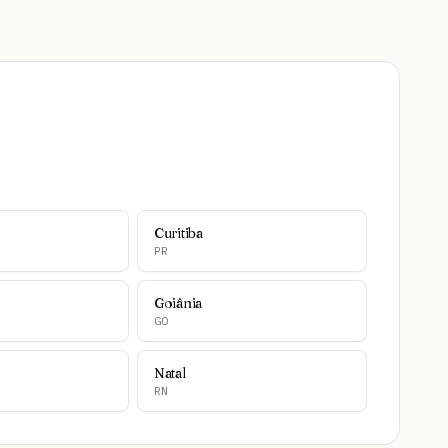
Curitiba
PR
Goiânia
GO
Natal
RN