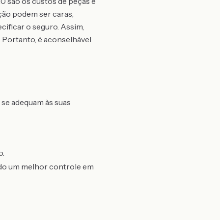
0 são os custos de peças e
ição podem ser caras,
ificar o seguro. Assim,
 Portanto, é aconselhável
r se adequam às suas
o.
indo um melhor controle em