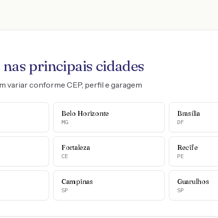
0
nas principais cidades
m variar conforme CEP, perfil e garagem
Belo Horizonte
Brasília
MG
DF
Fortaleza
Recife
CE
PE
Campinas
Guarulhos
SP
SP