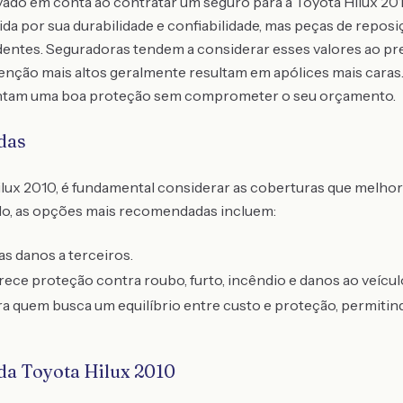
vado em conta ao contratar um seguro para a Toyota Hilux 201
da por sua durabilidade e confiabilidade, mas peças de repos
entes. Seguradoras tendem a considerar esses valores ao prec
nção mais altos geralmente resultam em apólices mais caras.
antam uma boa proteção sem comprometer o seu orçamento.
das
ilux 2010, é fundamental considerar as coberturas que melho
lo, as opções mais recomendadas incluem:
s danos a terceiros.
ce proteção contra roubo, furto, incêndio e danos ao veícul
ara quem busca um equilíbrio entre custo e proteção, permit
 da Toyota Hilux 2010