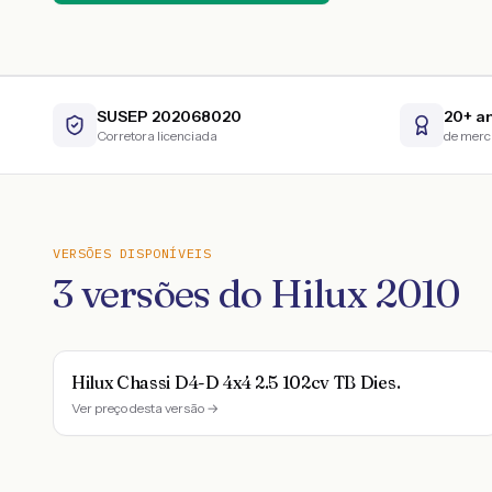
SUSEP 202068020
20+ a
Corretora licenciada
de mer
VERSÕES DISPONÍVEIS
3
versões do
Hilux
2010
Hilux Chassi D4-D 4x4 2.5 102cv TB Dies.
Ver preço desta versão →