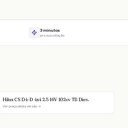
3 minutos
pra sua cotação
Hilux CS D4-D 4x4 2.5 16V 102cv TB Dies.
Ver preço desta versão →