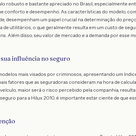
ulo robusto e bastante apreciado no Brasil, especialmente e
ine conforto e desempenho. As características do modelo, com
ade, desempenham um papel crucial na determinação do preço
ria de utilitários, o que geralmente resulta em um custo de se
ns. Além disso, seu valor de mercado e a demanda por esse 
 sua influência no seguro
 modelos mais visados por criminosos, apresentando um índice
pais fatores que as seguradoras consideram na hora de calcul
 veículo, maior será o risco percebido pela companhia, resu
 seguro para a Hilux 2010, é importante estar ciente de que es
enção