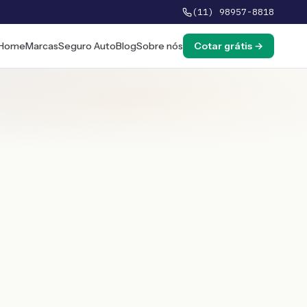
(11) 98957-8818
Home
Marcas
Seguro Auto
Blog
Sobre nós
Cotar grátis →