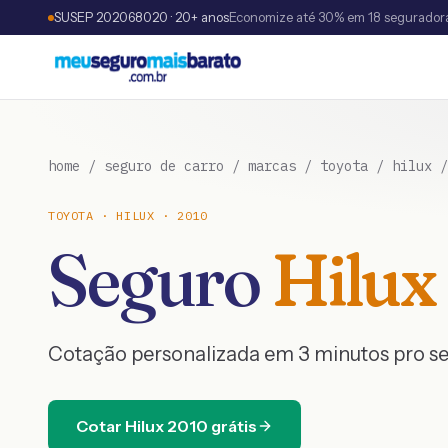
SUSEP 202068020 · 20+ anos
Economize até 30% em 18 segurador
home
/
seguro de carro
/
marcas
/
toyota
/
hilux
TOYOTA
·
HILUX
·
2010
Seguro
Hilux
Cotação personalizada em 3 minutos pro s
Cotar
Hilux
2010
grátis