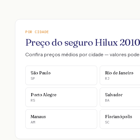
POR CIDADE
Preço do seguro
Hilux
201
Confira preços médios por cidade — valores pode
São Paulo
Rio de Janeiro
SP
RJ
Porto Alegre
Salvador
RS
BA
Manaus
Florianópolis
AM
SC