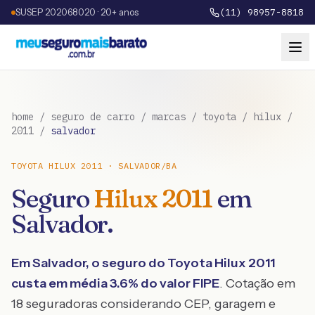
SUSEP 202068020 · 20+ anos
(11) 98957-8818
home
/
seguro de carro
/
marcas
/
toyota
/
hilux
/
2011
/
salvador
TOYOTA
HILUX
2011
·
SALVADOR
/
BA
Seguro
Hilux
2011
em
Salvador
.
Em
Salvador
, o seguro do
Toyota
Hilux
2011
custa em média
3.6
% do valor FIPE
. Cotação em
18 seguradoras considerando CEP, garagem e