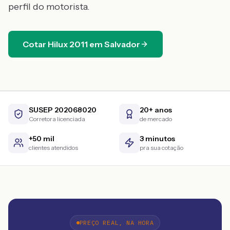
perfil do motorista.
Cotar
Hilux
2011
em
Salvador
SUSEP 202068020
20+ anos
Corretora licenciada
de mercado
+50 mil
3 minutos
clientes atendidos
pra sua cotação
PREÇO REAL, NA HORA