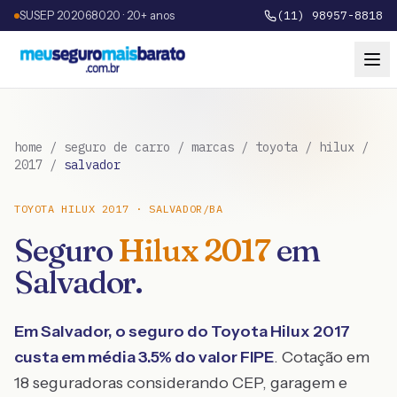
SUSEP 202068020 · 20+ anos
(11) 98957-8818
home
/
seguro de carro
/
marcas
/
toyota
/
hilux
/
2017
/
salvador
TOYOTA
HILUX
2017
·
SALVADOR
/
BA
Seguro
Hilux
2017
em
Salvador
.
Em
Salvador
, o seguro do
Toyota
Hilux
2017
custa em média
3.5
% do valor FIPE
. Cotação em
18 seguradoras considerando CEP, garagem e