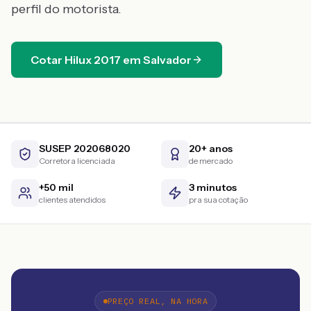
perfil do motorista.
Cotar
Hilux
2017
em
Salvador
SUSEP 202068020
20+ anos
Corretora licenciada
de mercado
+50 mil
3 minutos
clientes atendidos
pra sua cotação
PREÇO REAL, NA HORA