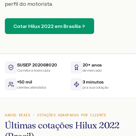
perfil do motorista.
Cotar
Hilux
2022
em
Brasília
SUSEP 202068020
20+ anos
Corretora licenciada
de mercado
+50 mil
3 minutos
clientes atendidos
pra sua cotação
DADOS REAIS · COTAÇÕES AGRUPADAS POR CLIENTE
Últimas cotações Hilux 2022