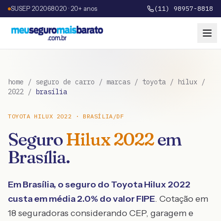
SUSEP 202068020 · 20+ anos
(11) 98957-8818
home
/
seguro de carro
/
marcas
/
toyota
/
hilux
/
2022
/
brasília
TOYOTA
HILUX
2022
·
BRASÍLIA
/
DF
Seguro
Hilux
2022
em
Brasília
.
Em
Brasília
, o seguro do
Toyota
Hilux
2022
custa em média
2.0
% do valor FIPE
. Cotação em
18 seguradoras considerando CEP, garagem e