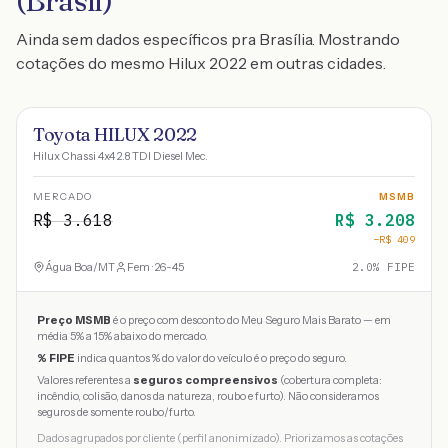
(Brasil)
Ainda sem dados específicos pra Brasília. Mostrando
cotações do mesmo Hilux 2022 em outras cidades.
Toyota HILUX 2022
Hilux Chassi 4x4 2.8 TDI Diesel Mec.
MERCADO
MSMB
R$
3.618
R$
3.208
−R$
409
Água Boa
/
MT
Fem · 26-45
2.0
% FIPE
Preço MSMB
é o preço com desconto do Meu Seguro Mais Barato — em
média 5% a 15% abaixo do mercado.
% FIPE
indica quantos % do valor do veículo é o preço do seguro.
Valores referentes a
seguros compreensivos
(cobertura completa:
incêndio, colisão, danos da natureza, roubo e furto). Não consideramos
seguros de somente roubo/furto.
Dados agrupados por cliente (perfil anonimizado). Priorizamos as cotações