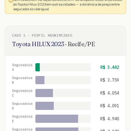
do Toyota Hilux 2023 em outras cidades — a dinâmica de preço entre
seguradoras vale igual.
CASO
1
· PERFIL ANONIMIZADO
Toyota
HILUX
2023
·
Recife
/
PE
Seguradora
R$
3.442
A
Seguradora
R$
3.759
B
Seguradora
R$
4.054
C
Seguradora
R$
4.091
D
Seguradora
R$
4.940
E
Seguradora