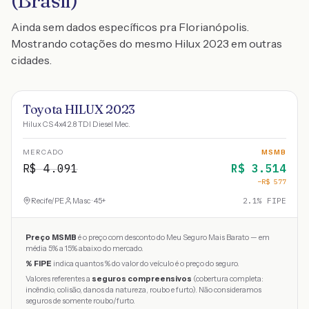
(Brasil)
Ainda sem dados específicos pra Florianópolis.
Mostrando cotações do mesmo Hilux 2023 em outras
cidades.
Toyota HILUX 2023
Hilux CS 4x4 2.8 TDI Diesel Mec.
MERCADO
MSMB
R$
4.091
R$
3.514
−R$
577
Recife
/
PE
Masc · 45+
2.1
% FIPE
Preço MSMB
é o preço com desconto do Meu Seguro Mais Barato — em
média 5% a 15% abaixo do mercado.
% FIPE
indica quantos % do valor do veículo é o preço do seguro.
Valores referentes a
seguros compreensivos
(cobertura completa:
incêndio, colisão, danos da natureza, roubo e furto). Não consideramos
seguros de somente roubo/furto.