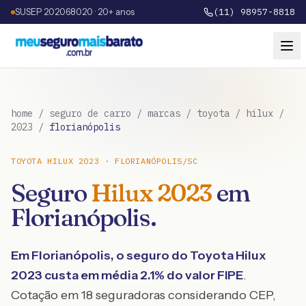
SUSEP 202068020 · 20+ anos
(11) 98957-8818
home
/
seguro de carro
/
marcas
/
toyota
/
hilux
/
2023
/
florianópolis
TOYOTA
HILUX
2023
·
FLORIANÓPOLIS
/
SC
Seguro
Hilux
2023
em
Florianópolis
.
Em
Florianópolis
, o seguro do
Toyota
Hilux
2023
custa em média
2.1
% do valor FIPE
.
Cotação em 18 seguradoras considerando CEP,