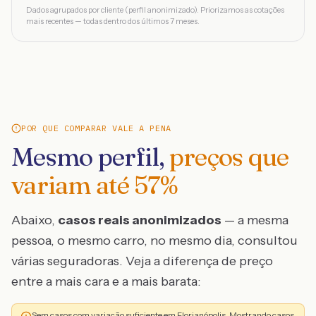
Dados agrupados por cliente (perfil anonimizado). Priorizamos as cotações
mais recentes — todas dentro dos últimos 7 meses.
POR QUE COMPARAR VALE A PENA
Mesmo perfil,
preços que
variam até
57
%
Abaixo,
casos reais anonimizados
— a mesma
pessoa, o mesmo carro, no mesmo dia, consultou
várias seguradoras. Veja a diferença de preço
entre a mais cara e a mais barata:
Sem casos com variação suficiente em Florianópolis. Mostrando casos