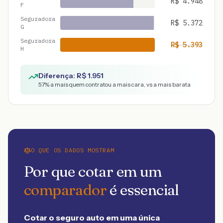
R$
4.948
F
Seguradora
R$
5.372
G
Seguradora
R$
5.393
H
Diferença: R$
1.951
57
% a mais quem contratou a mais cara, vs a mais barata
O QUE OS DADOS MOSTRAM
Por que cotar em um
comparador
é essencial
Cotar o seguro auto em uma única