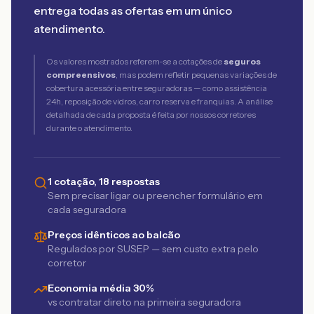
entrega todas as ofertas em um único
atendimento.
Os valores mostrados referem-se a cotações de
seguros
compreensivos
, mas podem refletir pequenas variações de
cobertura acessória entre seguradoras — como assistência
24h, reposição de vidros, carro reserva e franquias. A análise
detalhada de cada proposta é feita por nossos corretores
durante o atendimento.
1 cotação, 18 respostas
Sem precisar ligar ou preencher formulário em
cada seguradora
Preços idênticos ao balcão
Regulados por SUSEP — sem custo extra pelo
corretor
Economia média 30%
vs contratar direto na primeira seguradora