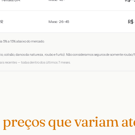
R
PR
Masc · 26-45
a 5% a 15% abaixo do mercado.
io, colisão, danos da natureza, roubo e furto). Não consideramos seguros de somente roubo/f
ais recentes — todas dentro dos últimos 7 meses.
preços que variam a