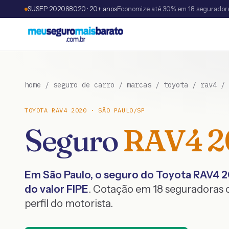
SUSEP 202068020 · 20+ anos
Economize até 30% em 18 segurador
home
/
seguro de carro
/
marcas
/
toyota
/
rav4
/
TOYOTA
RAV4
2020
·
SÃO PAULO
/
SP
Seguro
RAV4
2
Em
São Paulo
, o seguro do
Toyota
RAV4
2
do valor FIPE
. Cotação em 18 seguradoras
perfil do motorista.