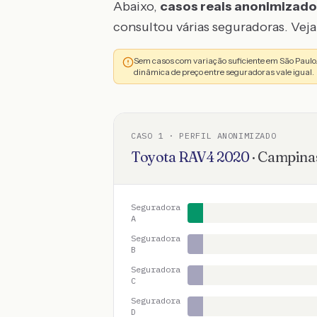
Abaixo,
casos reais anonimizad
consultou várias seguradoras. Veja 
Sem casos com variação suficiente em São Paul
dinâmica de preço entre seguradoras vale igual.
CASO
1
· PERFIL ANONIMIZADO
Toyota
RAV4
2020
·
Campina
Seguradora
A
Seguradora
B
Seguradora
C
Seguradora
D