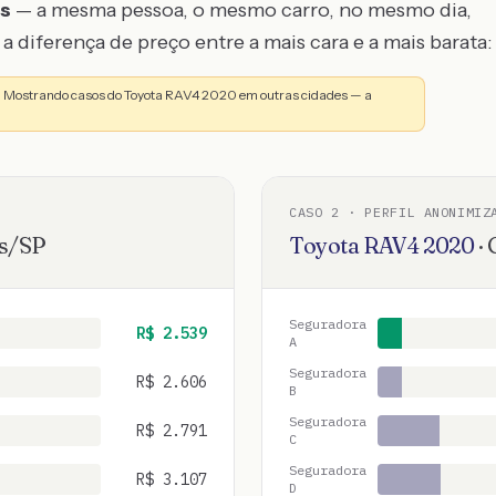
os
— a mesma pessoa, o mesmo carro, no mesmo dia,
a diferença de preço entre a mais cara e a mais barata:
o. Mostrando casos do Toyota RAV4 2020 em outras cidades — a
CASO
2
· PERFIL ANONIMIZ
s
/
SP
Toyota
RAV4
2020
·
Seguradora
R$
2.539
A
Seguradora
R$
2.606
B
Seguradora
R$
2.791
C
Seguradora
R$
3.107
D