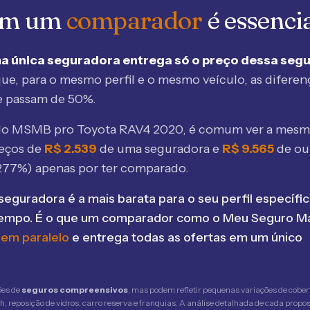
 em um
comparador
é essenci
a única seguradora entrega só o preço dessa seg
ue, para o mesmo perfil e o mesmo veículo, as diferen
e passam de 50%.
elo MSMB
pro Toyota RAV4 2020
, é comum ver a mesm
eços de
R$
2.539
de uma seguradora e
R$
9.565
de ou
277
%) apenas por ter comparado.
seguradora é a mais barata para o seu perfil específic
tempo. É o que um comparador como o Meu Seguro Ma
 em paralelo
e entrega todas as ofertas em um único
ões de
seguros compreensivos
, mas podem refletir pequenas variações de cober
 reposição de vidros, carro reserva e franquias. A análise detalhada de cada propost