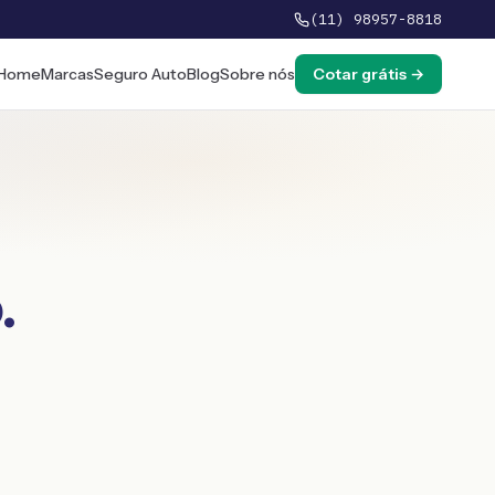
(11) 98957-8818
Home
Marcas
Seguro Auto
Blog
Sobre nós
Cotar grátis →
o
.