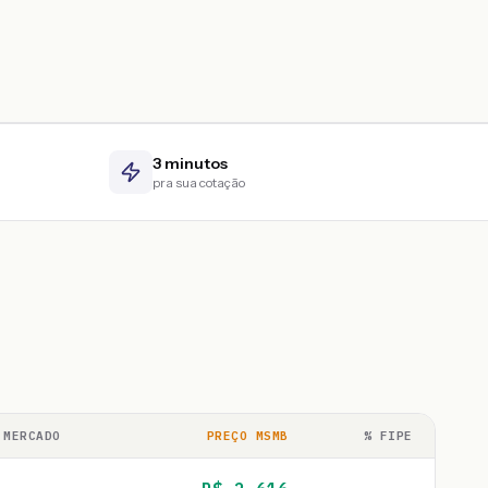
3 minutos
pra sua cotação
 MERCADO
PREÇO MSMB
% FIPE