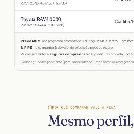
RAV4 2.5 SX 4x4 Aut. (Híbrido)
Toyota RAV4 2020
Curitiba
/
RAV4 2.5 S 4x4 Aut. (Híbrido)
Preço MSMB
é o preço com desconto do Meu Seguro Mais Barato — em médi
% FIPE
indica quantos % do valor do veículo é o preço do seguro.
Valores referentes a
seguros compreensivos
(cobertura completa: incênd
Dados agrupados por cliente (perfil anonimizado). Priorizamos as cotações m
POR QUE COMPARAR VALE A PENA
Mesmo perfil,