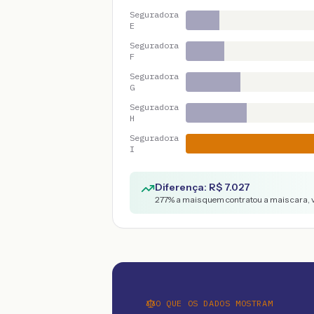
Seguradora
E
Seguradora
F
Seguradora
G
Seguradora
H
Seguradora
I
Diferença: R$
7.027
277
% a mais quem contratou a mais cara, 
O QUE OS DADOS MOSTRAM