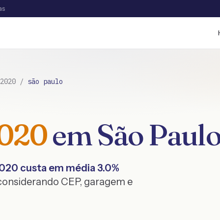
as
2020
/
são paulo
020
em
São Paul
020
custa em média
3.0
%
 considerando CEP, garagem e