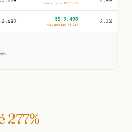
economize R$
1.269
R$
3.498
$
3.682
2.3
%
economize R$
184
urto.
té
277
%