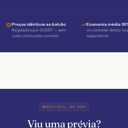
Preços idênticos ao balcão
Economia média 30
Regulados por SUSEP — sem
vs contratar direto na
custo extra pelo corretor
seguradora
PREÇO REAL, NA HORA
Viu uma prévia?