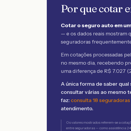
Por que cotar
Cotar o seguro auto em um
— e os dados reais mostram q
seguradoras frequentement
Em cotações processadas p
no mesmo dia, recebendo pr
uma diferença de R$
7.027
(
A única forma de saber qual 
consultar várias ao mesmo 
faz:
consulta 18 seguradoras
atendimento.
Os valores mostrados referem-se a cotaç
entre seguradoras — como assistência 24h,