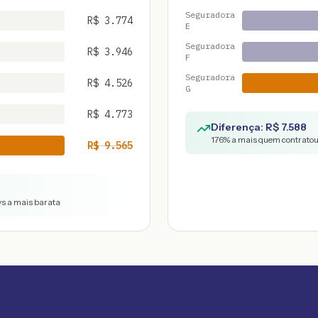
Seguradora
R$
3.774
E
Seguradora
R$
3.946
F
Seguradora
R$
4.526
G
R$
4.773
Diferença: R$
7.588
176
% a mais quem contratou 
R$
9.565
vs a mais barata