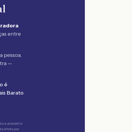
al
uradora
ças entre
a pessoa,
tra —
o é
is Barato
tura acessória
a é feita por