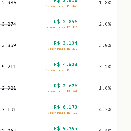
R$
2.616
$
2.985
1.8
%
economize R$
369
R$
2.856
$
3.274
2.0
%
economize R$
418
R$
3.134
$
3.369
2.0
%
economize R$
235
R$
4.523
$
5.211
3.1
%
economize R$
688
R$
2.626
$
2.921
1.8
%
economize R$
295
R$
6.173
$
7.101
4.2
%
economize R$
928
R$
9.795
11.064
6.4
%