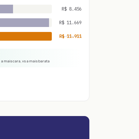
R$
8.456
R$
11.669
R$
11.911
a mais cara, vs a mais barata