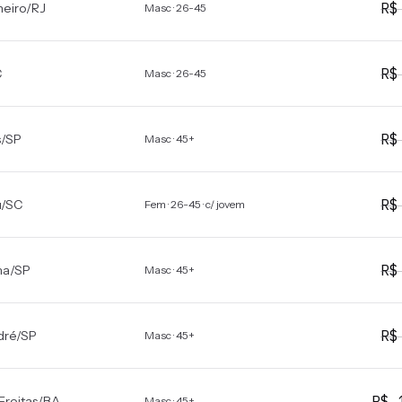
R
neiro
/
RJ
Masc · 26-45
R
C
Masc · 26-45
R
s
/
SP
Masc · 45+
R
u
/
SC
Fem · 26-45 · c/ jovem
R
ma
/
SP
Masc · 45+
R
dré
/
SP
Masc · 45+
R$
Freitas
/
BA
Masc · 45+