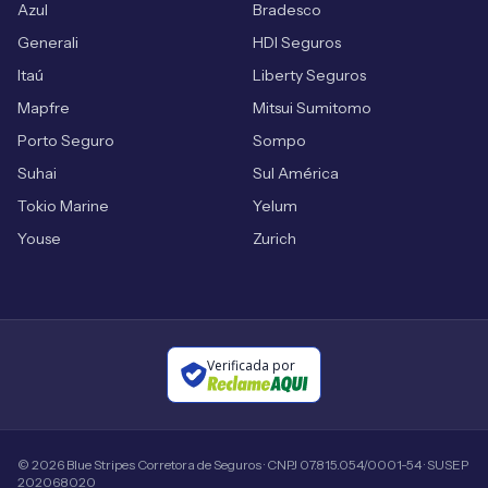
Azul
Bradesco
Generali
HDI Seguros
Itaú
Liberty Seguros
Mapfre
Mitsui Sumitomo
Porto Seguro
Sompo
Suhai
Sul América
Tokio Marine
Yelum
Youse
Zurich
Verificada por
©
2026
Blue Stripes Corretora de Seguros · CNPJ 07.815.054/0001-54 · SUSEP
202068020