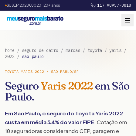
SUSEP 202068020 · 20+ anos
(11) 98957-8818
home
/
seguro de carro
/
marcas
/
toyota
/
yaris
/
2022
/
são paulo
TOYOTA
YARIS
2022
·
SÃO PAULO
/
SP
Seguro
Yaris
2022
em
São
Paulo
.
Em
São Paulo
, o seguro do
Toyota
Yaris
2022
custa em média
5.4
% do valor FIPE
. Cotação em
18 seguradoras considerando CEP, garagem e