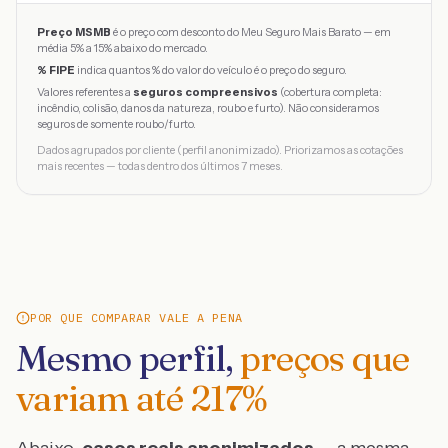
Preço MSMB
é o preço com desconto do Meu Seguro Mais Barato — em
média 5% a 15% abaixo do mercado.
% FIPE
indica quantos % do valor do veículo é o preço do seguro.
Valores referentes a
seguros compreensivos
(cobertura completa:
incêndio, colisão, danos da natureza, roubo e furto). Não consideramos
seguros de somente roubo/furto.
Dados agrupados por cliente (perfil anonimizado). Priorizamos as cotações
mais recentes — todas dentro dos últimos 7 meses.
POR QUE COMPARAR VALE A PENA
Mesmo perfil,
preços que
variam até
217
%