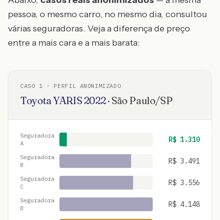
Abaixo,
casos reais anonimizados
— a mesma
pessoa, o mesmo carro, no mesmo dia, consultou
várias seguradoras. Veja a diferença de preço
entre a mais cara e a mais barata:
CASO
1
· PERFIL ANONIMIZADO
Toyota
YARIS
2022
·
São Paulo
/
SP
Seguradora
R$
1.310
A
Seguradora
R$
3.491
B
Seguradora
R$
3.556
C
Seguradora
R$
4.148
D