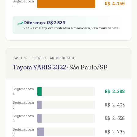
Seguradora
R$
4.150
E
Diferença: R$
2.839
217
% a mais quem contratou a mais cara, vs a mais barata
CASO
2
· PERFIL ANONIMIZADO
Toyota
YARIS
2022
·
São Paulo
/
SP
Seguradora
R$
2.388
A
Seguradora
R$
2.405
B
Seguradora
R$
2.558
C
Seguradora
R$
2.795
D