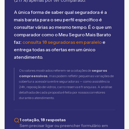
(
217
%) apenas por ter comparado.
A única forma de saber qual seguradora é a
mais barata para o seu perfil específico é
consultar várias ao mesmo tempo. É o que um
comparador como o Meu Seguro Mais Barato
faz:
consulta 18 seguradoras em paralelo
e
entrega todas as ofertas em um único
atendimento.
Os valores mostrados referem-se a cotações de
seguros
compreensivos
, mas podem refletir pequenas variações de
cobertura acessória entre seguradoras — como assistência
24h, reposição de vidros, carro reserva e franquias. A análise
detalhada de cada proposta é feita por nossos corretores
durante o atendimento.
1 cotação, 18 respostas
Sem precisar ligar ou preencher formulário em