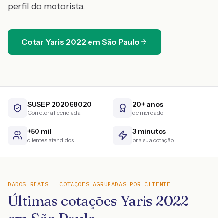
perfil do motorista.
Cotar
Yaris
2022
em
São Paulo
SUSEP 202068020
20+ anos
Corretora licenciada
de mercado
+50 mil
3 minutos
clientes atendidos
pra sua cotação
DADOS REAIS · COTAÇÕES AGRUPADAS POR CLIENTE
Últimas cotações Yaris 2022