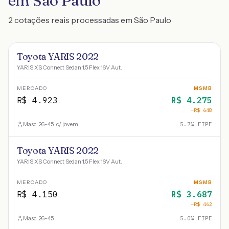
em São Paulo
2 cotações reais processadas em São Paulo
Toyota YARIS 2022
YARIS XS Connect Sedan 1.5 Flex 16V Aut.
MERCADO
MSMB
R$
4.923
R$
4.275
−R$
648
Masc · 26-45 · c/ jovem
5.7
% FIPE
Toyota YARIS 2022
YARIS XS Connect Sedan 1.5 Flex 16V Aut.
MERCADO
MSMB
R$
4.150
R$
3.687
−R$
462
Masc · 26-45
5.0
% FIPE