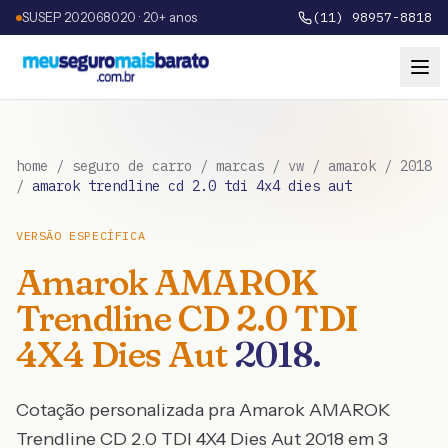
SUSEP 202068020 · 20+ anos
(11) 98957-8818
home
/
seguro de carro
/
marcas
/
vw
/
amarok
/
2018
/
amarok trendline cd 2.0 tdi 4x4 dies aut
VERSÃO ESPECÍFICA
Amarok
AMAROK
Trendline CD 2.0 TDI
4X4 Dies Aut
2018
.
Cotação personalizada pra
Amarok
AMAROK
Trendline CD 2.0 TDI 4X4 Dies Aut
2018
em 3