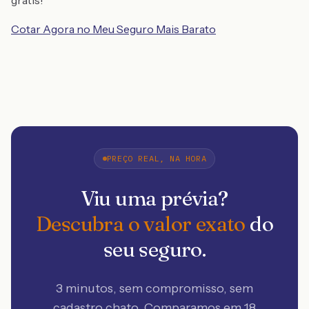
grátis!
Cotar Agora no Meu Seguro Mais Barato
PREÇO REAL, NA HORA
Viu uma prévia?
Descubra o valor exato
do
seu seguro.
3 minutos, sem compromisso, sem
cadastro chato. Comparamos em 18