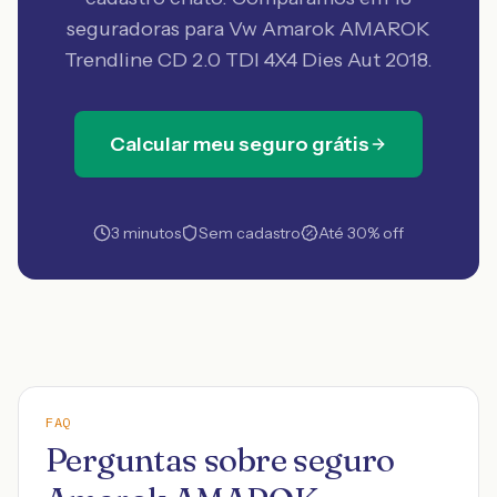
seguradoras
para Vw Amarok AMAROK
Trendline CD 2.0 TDI 4X4 Dies Aut 2018
.
Calcular meu seguro grátis
3 minutos
Sem cadastro
Até 30% off
FAQ
Perguntas sobre seguro