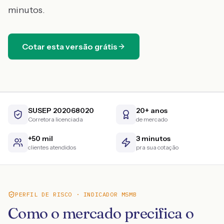
minutos.
Cotar esta versão grátis
SUSEP 202068020
20+ anos
Corretora licenciada
de mercado
+50 mil
3 minutos
clientes atendidos
pra sua cotação
PERFIL DE RISCO · INDICADOR MSMB
Como o mercado precifica o