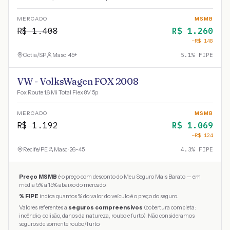
MERCADO
MSMB
R$
1.408
R$
1.260
−R$
148
Cotia
/
SP
Masc · 45+
5.1
% FIPE
VW - VolksWagen FOX 2008
Fox Route 1.6 Mi Total Flex 8V 5p
MERCADO
MSMB
R$
1.192
R$
1.069
−R$
124
Recife
/
PE
Masc · 26-45
4.3
% FIPE
Preço MSMB
é o preço com desconto do Meu Seguro Mais Barato — em
média 5% a 15% abaixo do mercado.
% FIPE
indica quantos % do valor do veículo é o preço do seguro.
Valores referentes a
seguros compreensivos
(cobertura completa:
incêndio, colisão, danos da natureza, roubo e furto). Não consideramos
seguros de somente roubo/furto.