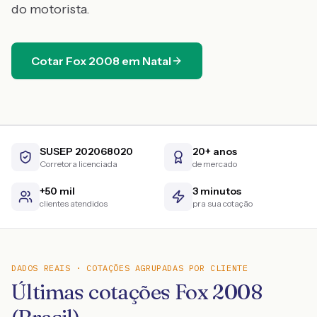
do motorista.
Cotar
Fox
2008
em
Natal
SUSEP 202068020
20+ anos
Corretora licenciada
de mercado
+50 mil
3 minutos
clientes atendidos
pra sua cotação
DADOS REAIS · COTAÇÕES AGRUPADAS POR CLIENTE
Últimas cotações Fox 2008