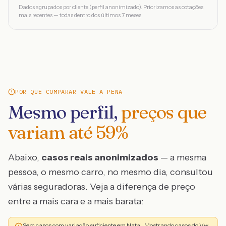
Dados agrupados por cliente (perfil anonimizado). Priorizamos as cotações
mais recentes — todas dentro dos últimos 7 meses.
POR QUE COMPARAR VALE A PENA
Mesmo perfil,
preços que
variam até
59
%
Abaixo,
casos reais anonimizados
— a mesma
pessoa, o mesmo carro, no mesmo dia, consultou
várias seguradoras. Veja a diferença de preço
entre a mais cara e a mais barata:
Sem casos com variação suficiente em Natal. Mostrando casos do Vw