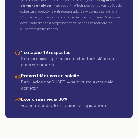
compreensivos
, mas podem refletir pequenas variações de
cobertura acessória entre seguradoras — como assistência
24h, reposição de vidros, carro reserva e franquias. A análise
detalhada de cada proposta é feita por nossos corretores
durante o atendimento.
1 cotação, 18 respostas
Sem precisar ligar ou preencher formulário em
cada seguradora
Preços idênticos ao balcão
Regulados por SUSEP — sem custo extra pelo
corretor
Economia média 30%
vs contratar direto na primeira seguradora