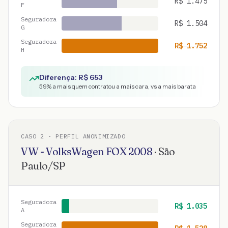
R$
1.475
F
Seguradora
R$
1.504
G
Seguradora
R$
1.752
H
Diferença: R$
653
59
% a mais quem contratou a mais cara, vs a mais barata
CASO
2
· PERFIL ANONIMIZADO
VW - VolksWagen
FOX
2008
·
São
Paulo
/
SP
Seguradora
R$
1.035
A
Seguradora