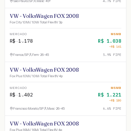
São Paulo
/
SP
Masc · 45+
4.7
% FIPE
VW - VolksWagen FOX 2008
Fox City 1.0Mi/ 1.0Mi Total Flex 8V 3p
MERCADO
MSMB
R$
1.178
R$
1.038
−R$
141
Franca
/
SP
Fem · 26-45
5.9
% FIPE
VW - VolksWagen FOX 2008
Fox Plus 1.0Mi/ 1.0Mi Total Flex 8V 4p
MERCADO
MSMB
R$
1.402
R$
1.221
−R$
180
Francisco Morato
/
SP
Masc · 26-45
6.6
% FIPE
VW - VolksWagen FOX 2008
Fox Plus 1.6Mi/ 1.6Mi Total Flex 8V 4p