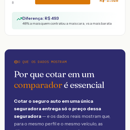
R$
1.528
B
Diferença: R$
493
48
% a mais quem contratou a mais cara, vs a mais barata
O QUE OS DADOS MOSTRAM
Por que cotar em um
comparador
é essencial
Cotar o seguro auto em uma única
seguradora entrega só o preço dessa
seguradora
— e os dados reais mostram que,
para o mesmo perfil e o mesmo veículo, as