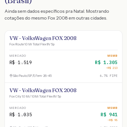
(Brasil)
Ainda sem dados específicos pra Natal. Mostrando
cotações do mesmo Fox 2008 em outras cidades.
VW - VolksWagen FOX 2008
Fox Route 1.0 Mi Total Flex 8V 5p
MERCADO
MSMB
R$
1.519
R$
1.305
−R$
213
São Paulo
/
SP
Fem · 26-45
6.7
% FIPE
VW - VolksWagen FOX 2008
Fox City 1.0 Mi/ 1.0Mi Total Flex 8V 5p
MERCADO
MSMB
R$
1.035
R$
941
−R$
95