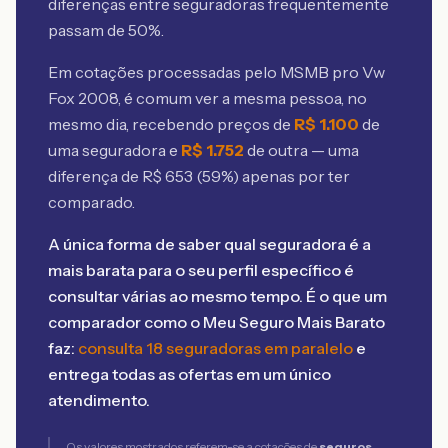
diferenças entre seguradoras frequentemente
passam de 50%.
Em cotações processadas pelo MSMB
pro Vw
Fox 2008
, é comum ver a mesma pessoa, no
mesmo dia, recebendo preços de
R$
1.100
de
uma seguradora e
R$
1.752
de outra — uma
diferença de R$
653
(
59
%) apenas por ter
comparado.
A única forma de saber qual seguradora é a
mais barata para o seu perfil específico é
consultar várias ao mesmo tempo. É o que um
comparador como o Meu Seguro Mais Barato
faz:
consulta 18 seguradoras em paralelo
e
entrega todas as ofertas em um único
atendimento.
Os valores mostrados referem-se a cotações de
seguros