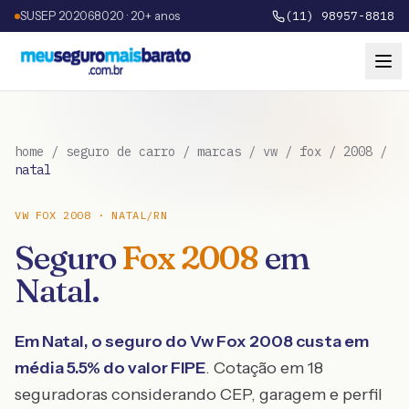
SUSEP 202068020 · 20+ anos
(11) 98957-8818
home
/
seguro de carro
/
marcas
/
vw
/
fox
/
2008
/
natal
VW
FOX
2008
·
NATAL
/
RN
Seguro
Fox
2008
em
Natal
.
Em
Natal
, o seguro do
Vw
Fox
2008
custa em
média
5.5
% do valor FIPE
. Cotação em 18
seguradoras considerando CEP, garagem e perfil