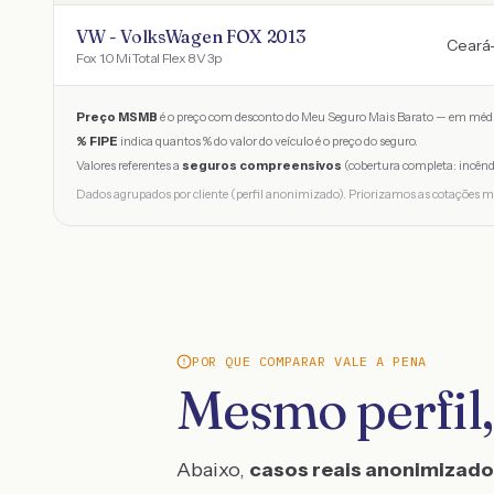
VW - VolksWagen FOX 2013
Ceará
Fox 1.0 Mi Total Flex 8V 3p
Preço MSMB
é o preço com desconto do Meu Seguro Mais Barato — em médi
% FIPE
indica quantos % do valor do veículo é o preço do seguro.
Valores referentes a
seguros compreensivos
(cobertura completa: incênd
Dados agrupados por cliente (perfil anonimizado). Priorizamos as cotações m
POR QUE COMPARAR VALE A PENA
Mesmo perfil,
Abaixo,
casos reais anonimizad