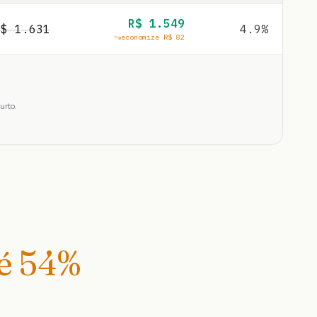
R$
1.549
R$
1.631
4.9
%
economize R$
82
urto.
té
54
%