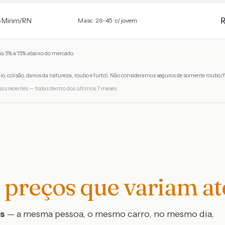
-Mirim
/
RN
Masc · 26-45 · c/ jovem
a 5% a 15% abaixo do mercado.
io, colisão, danos da natureza, roubo e furto). Não consideramos seguros de somente roubo/f
ais recentes — todas dentro dos últimos 7 meses.
preços que variam a
os
— a mesma pessoa, o mesmo carro, no mesmo dia,