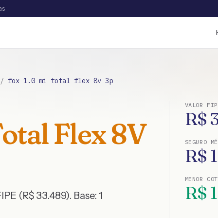
as
/
fox 1.0 mi total flex 8v 3p
VALOR FIP
R$
Total Flex 8V
SEGURO MÉ
R$
1
MENOR CO
R$
1
IPE (R$ 33.489)
. Base:
1