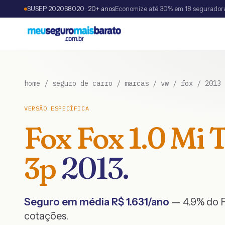
SUSEP 202068020 · 20+ anos
Economize até 30% em 18 segurador
home
/
seguro de carro
/
marcas
/
vw
/
fox
/
2013
VERSÃO ESPECÍFICA
Fox
Fox 1.0 Mi 
3p
2013
.
Seguro em média R$
1.631
/ano
— 4.9% do F
cotações.