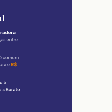
al
uradora
ças entre
 é comum
ora e
R$
o é
is Barato