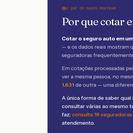
O QUE OS DADOS MOSTRAM
Por que cotar
Cotar o seguro auto em um
— e os dados reais mostram q
seguradoras frequentement
Em cotações processadas p
ver a mesma pessoa, no mes
1.631
de outra — uma difere
A única forma de saber qual 
consultar várias ao mesmo 
faz:
consulta 18 seguradoras
atendimento.