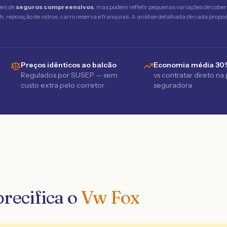
ões de
seguros compreensivos
, mas podem refletir pequenas variações de cober
 reposição de vidros, carro reserva e franquias. A análise detalhada de cada propost
Preços idênticos ao balcão
Economia média 30
Regulados por SUSEP — sem
vs contratar direto na
custo extra pelo corretor
seguradora
recifica o
Vw Fox