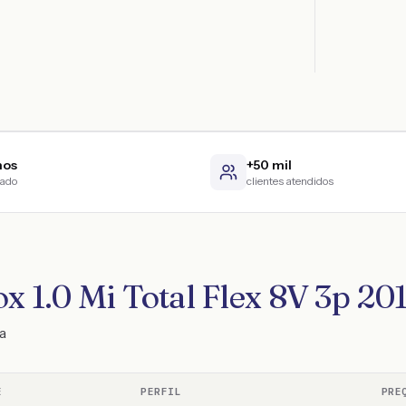
nos
+50 mil
cado
clientes atendidos
x 1.0 Mi Total Flex 8V 3p 20
a
E
PERFIL
PRE