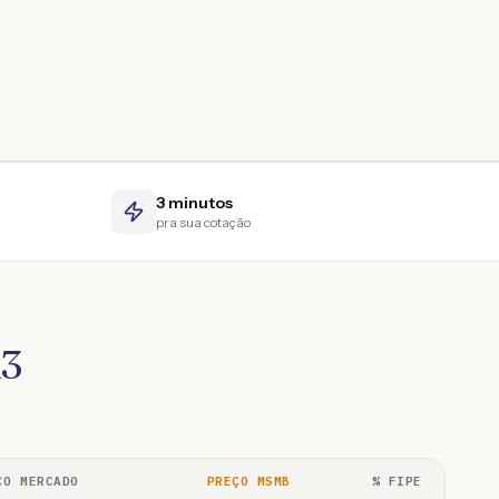
3 minutos
pra sua cotação
13
ÇO MERCADO
PREÇO MSMB
% FIPE