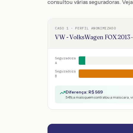
consultou várias seguradoras. Veja 
CASO
1
· PERFIL ANONIMIZADO
VW - VolksWagen
FOX
2013
Seguradora
A
Seguradora
B
Diferença: R$
569
54
% a mais quem contratou a mais cara, v