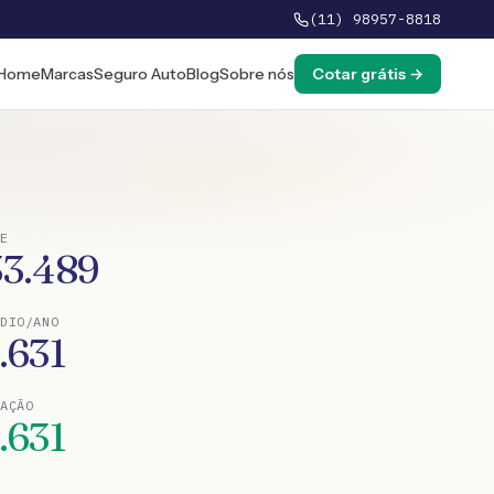
(11) 98957-8818
Home
Marcas
Seguro Auto
Blog
Sobre nós
Cotar grátis →
E
33.489
DIO/ANO
.631
TAÇÃO
.631