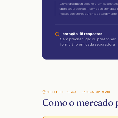
Os valores mostrados referem-se a cotaç
entre seguradoras — como assistência 24h,
nossos corretores durante o atendimento.
1 cotação, 18 respostas
Sem precisar ligar ou preencher
formulário em cada seguradora
PERFIL DE RISCO · INDICADOR MSMB
Como o mercado p