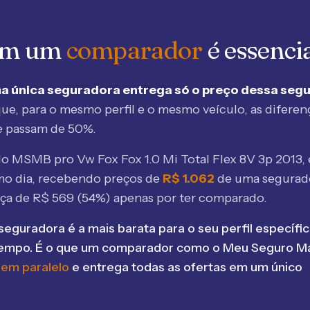
 em um
comparador
é essenci
a única seguradora entrega só o preço dessa seg
ue, para o mesmo perfil e o mesmo veículo, as diferen
e passam de 50%.
elo MSMB
pro Vw Fox Fox 1.0 Mi Total Flex 8V 3p 2013
,
mo dia, recebendo preços de
R$
1.062
de uma segurad
nça de R$
569
(
54
%) apenas por ter comparado.
seguradora é a mais barata para o seu perfil específic
tempo. É o que um comparador como o Meu Seguro Ma
 em paralelo
e entrega todas as ofertas em um único