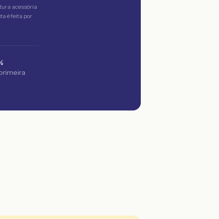
tura acessória
a é feita por
%
 primeira