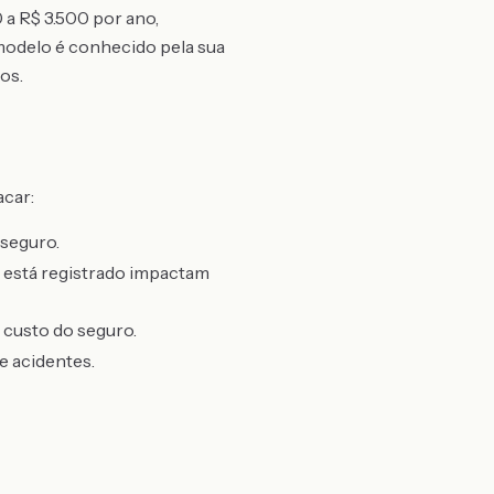
 a R$ 3.500 por ano,
 modelo é conhecido pela sua
os.
acar:
 seguro.
o está registrado impactam
o custo do seguro.
e acidentes.