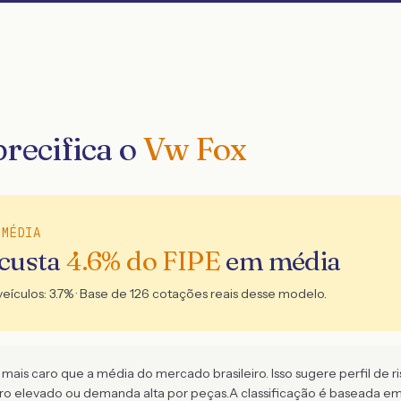
recifica o
Vw Fox
 MÉDIA
 custa
4.6
% do FIPE
em média
veículos:
3.7
% · Base de
126
cotações reais desse modelo.
is caro que a média do mercado brasileiro. Isso sugere perfil de ris
aro elevado ou demanda alta por peças.
A classificação é baseada e