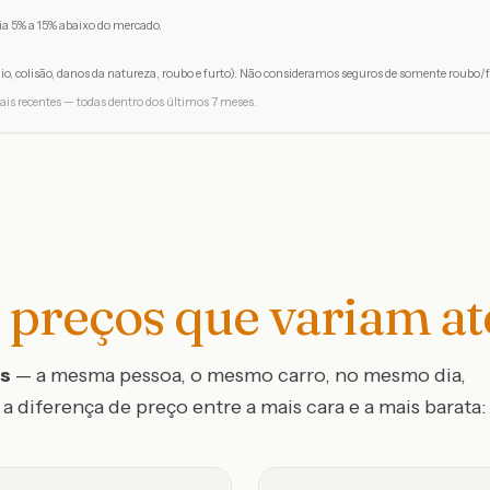
a 5% a 15% abaixo do mercado.
io, colisão, danos da natureza, roubo e furto). Não consideramos seguros de somente roubo/f
ais recentes — todas dentro dos últimos 7 meses.
preços que variam a
os
— a mesma pessoa, o mesmo carro, no mesmo dia,
a diferença de preço entre a mais cara e a mais barata: