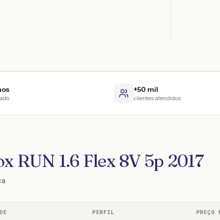
nos
+50 mil
cado
clientes atendidos
ox RUN 1.6 Flex 8V 5p 2017
ca
DE
PERFIL
PREÇO 