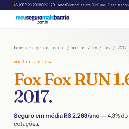
SUSEP 202068020 · 20+ anos
Economize até 30% em 18 segurador
home
/
seguro de carro
/
marcas
/
vw
/
fox
/
2017
VERSÃO ESPECÍFICA
Fox
Fox RUN 1.6
2017
.
Seguro em média R$
2.283
/ano
— 4.3% do 
cotações.