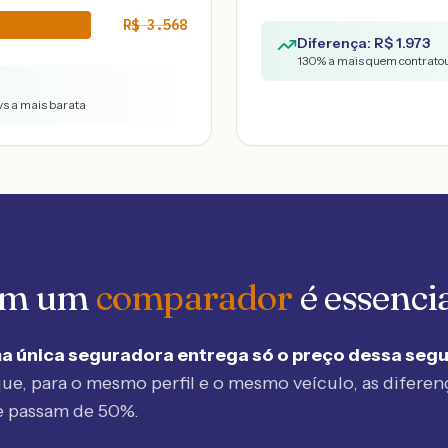
R$
3.568
Diferença: R$
1.973
130
% a mais quem contratou
vs a mais barata
 em um
comparador
é essenci
a única seguradora entrega só o preço dessa seg
ue, para o mesmo perfil e o mesmo veículo, as diferen
e passam de 50%.