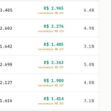
R$
2.965
3.405
6.4
%
economize R$
441
R$
2.276
2.602
4.9
%
economize R$
326
R$
1.485
1.642
3.1
%
economize R$
157
R$
2.363
2.690
5.0
%
economize R$
327
R$
1.980
2.127
4.0
%
economize R$
147
R$
1.414
1.616
3.1
%
economize R$
203