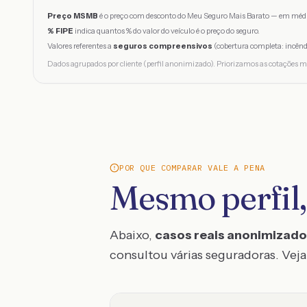
Preço MSMB
é o preço com desconto do Meu Seguro Mais Barato — em médi
% FIPE
indica quantos % do valor do veículo é o preço do seguro.
Valores referentes a
seguros compreensivos
(cobertura completa: incênd
Dados agrupados por cliente (perfil anonimizado). Priorizamos as cotações m
POR QUE COMPARAR VALE A PENA
Mesmo perfil,
Abaixo,
casos reais anonimizad
consultou várias seguradoras. Veja 