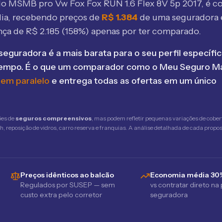
elo MSMB
pro Vw Fox Fox RUN 1.6 Flex 8V 5p 2017
, é 
ia, recebendo preços de
R$
1.384
de uma seguradora
nça de R$
2.185
(
158
%) apenas por ter comparado.
seguradora é a mais barata para o seu perfil específic
tempo. É o que um comparador como o Meu Seguro Ma
 em paralelo
e entrega todas as ofertas em um único
ões de
seguros compreensivos
, mas podem refletir pequenas variações de cober
 reposição de vidros, carro reserva e franquias. A análise detalhada de cada propost
Preços idênticos ao balcão
Economia média 30
Regulados por SUSEP — sem
vs contratar direto na
custo extra pelo corretor
seguradora