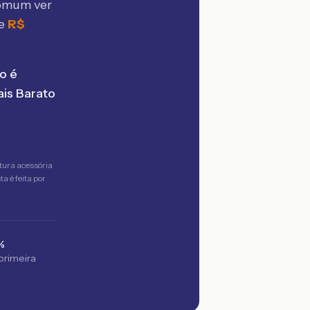
comum ver
 e
R$
o é
is Barato
tura acessória
a é feita por
%
 primeira