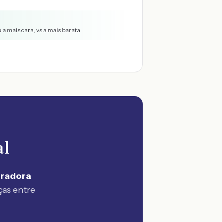
 a mais cara, vs a mais barata
al
uradora
ças entre