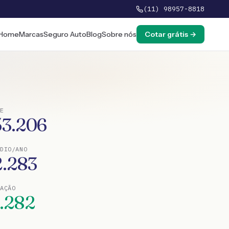
(11) 98957-8818
Home
Marcas
Seguro Auto
Blog
Sobre nós
Cotar grátis →
E
53.206
DIO/ANO
2.283
TAÇÃO
1.282