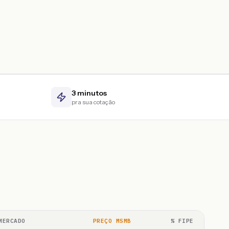
3 minutos
pra sua cotação
MERCADO
PREÇO MSMB
% FIPE