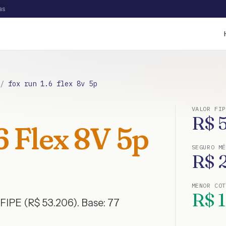
as
/
fox run 1.6 flex 8v 5p
VALOR FIP
R$
 Flex 8V 5p
SEGURO MÉ
R$
MENOR CO
R$
FIPE (R$ 53.206)
. Base:
77