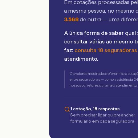
Em cotações processadas p
a mesma pessoa, no mesmo d
3.568
de outra — uma difere
A única forma de saber qual 
consultar várias ao mesmo 
faz:
consulta 18 seguradoras
atendimento.
Os valores mostrados referem-se a cotaç
entre seguradoras — como assistência 24h,
nossos corretores durante o atendimento.
1 cotação, 18 respostas
Sem precisar ligar ou preencher
formulário em cada seguradora