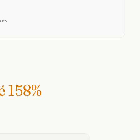
urto.
té
158
%