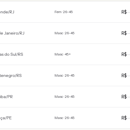
R$
ende
/
RJ
Fem · 26-45
R$
de Janeiro
/
RJ
Masc · 26-45
R$
as do Sul
/
RS
Masc · 45+
R$
tenegro
/
RS
Masc · 26-45
R$
tiba
/
PR
Masc · 26-45
R$
nça
/
PE
Masc · 26-45