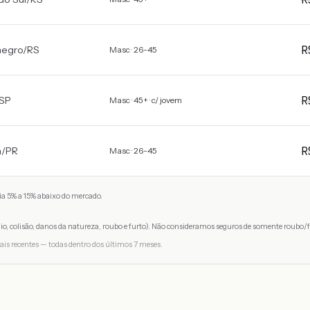
negro
/
RS
Masc · 26-45
SP
Masc · 45+ · c/ jovem
a
/
PR
Masc · 26-45
a 5% a 15% abaixo do mercado.
io, colisão, danos da natureza, roubo e furto). Não consideramos seguros de somente roubo/f
ais recentes — todas dentro dos últimos 7 meses.