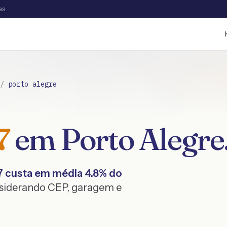
as
/
porto alegre
7
em
Porto Alegre
7
custa em média
4.8
% do
nsiderando CEP, garagem e