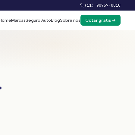
(11) 98957-8818
Home
Marcas
Seguro Auto
Blog
Sobre nós
Cotar grátis →
.