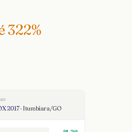
té
322
%
ADO
OX
2017
·
Itumbiara
/
GO
R$
769