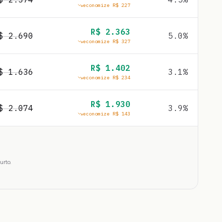
economize R$
227
R$
2.363
R$
2.690
5.0
%
economize R$
327
R$
1.402
R$
1.636
3.1
%
economize R$
234
R$
1.930
R$
2.074
3.9
%
economize R$
143
urto.