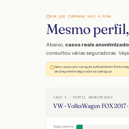
POR QUE COMPARAR VALE A PENA
Mesmo perfil,
Abaixo,
casos reais anonimizad
consultou várias seguradoras. Veja 
Sem casos com variação suficiente em Porto Ale
de preço entre seguradoras vale igual.
CASO
1
· PERFIL ANONIMIZADO
VW - VolksWagen
FOX
2017
Seguradora