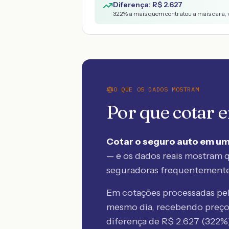
Diferença: R$
2.627
322
% a mais quem contratou a mais cara, 
O QUE OS DADOS MOSTRAM
Por que cotar
Cotar o seguro auto em um
— e os dados reais mostram q
seguradoras frequentement
Em cotações processadas p
mesmo dia, recebendo preç
diferença de R$
2.627
(
322
%