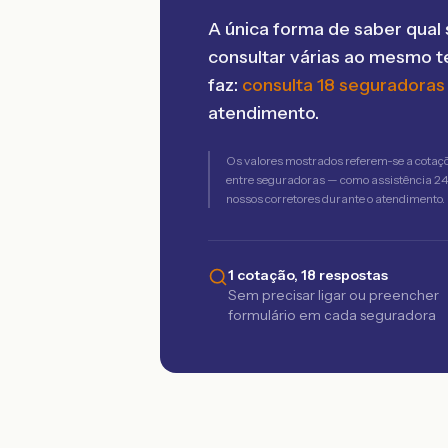
A única forma de saber qual 
consultar várias ao mesmo 
faz:
consulta 18 seguradoras
atendimento.
Os valores mostrados referem-se a cotaç
entre seguradoras — como assistência 24h,
nossos corretores durante o atendimento.
1 cotação, 18 respostas
Sem precisar ligar ou preencher
formulário em cada seguradora