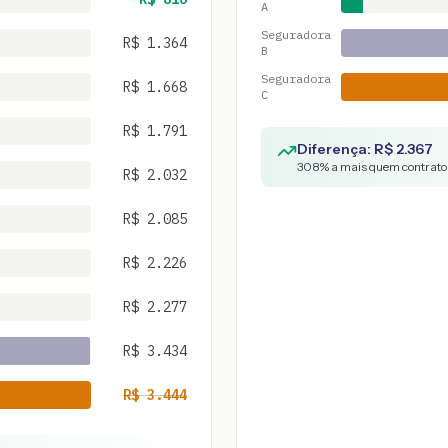
A
Seguradora
R$
1.364
B
Seguradora
R$
1.668
C
R$
1.791
Diferença: R$
2.367
308
% a mais quem contratou
R$
2.032
R$
2.085
R$
2.226
R$
2.277
R$
3.434
R$
3.444