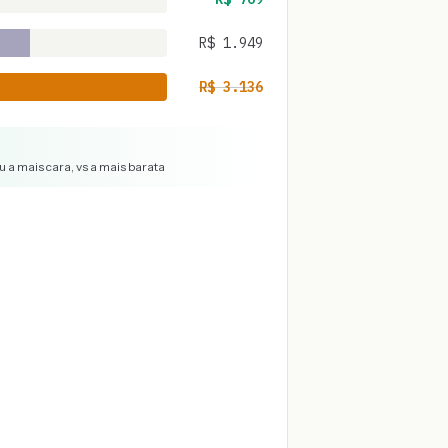
R$
1.949
R$
3.136
 a mais cara, vs a mais barata