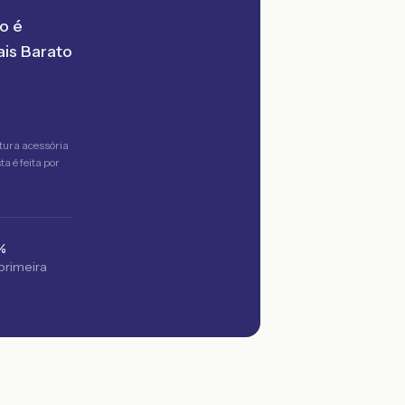
o é
is Barato
tura acessória
a é feita por
%
 primeira