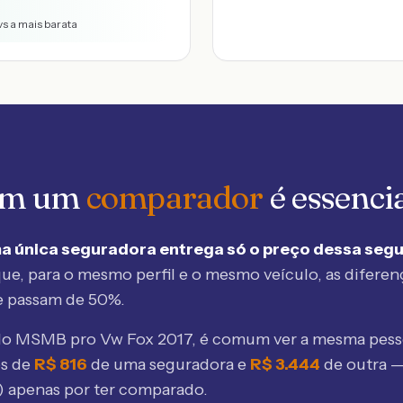
vs a mais barata
 em um
comparador
é essenci
a única seguradora entrega só o preço dessa seg
ue, para o mesmo perfil e o mesmo veículo, as diferen
e passam de 50%.
elo MSMB
pro Vw Fox 2017
, é comum ver a mesma pess
os de
R$
816
de uma seguradora e
R$
3.444
de outra 
) apenas por ter comparado.