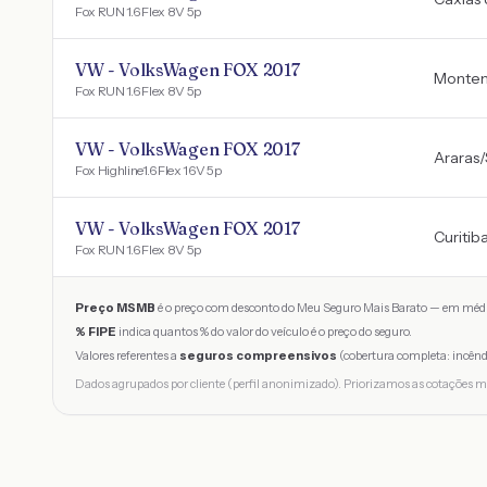
Fox RUN 1.6 Flex 8V 5p
VW - VolksWagen FOX 2017
Monte
Fox RUN 1.6 Flex 8V 5p
VW - VolksWagen FOX 2017
Araras
/
Fox Highline1.6 Flex 16V 5p
VW - VolksWagen FOX 2017
Curitib
Fox RUN 1.6 Flex 8V 5p
Preço MSMB
é o preço com desconto do Meu Seguro Mais Barato — em médi
% FIPE
indica quantos % do valor do veículo é o preço do seguro.
Valores referentes a
seguros compreensivos
(cobertura completa: incênd
Dados agrupados por cliente (perfil anonimizado). Priorizamos as cotações m