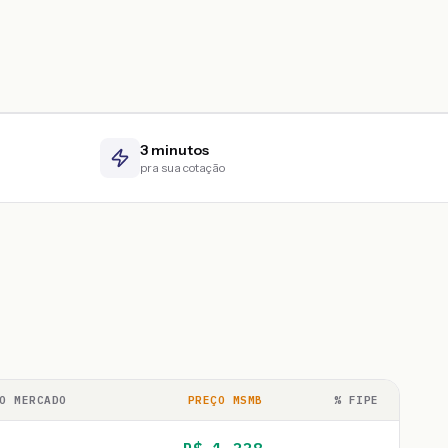
3 minutos
pra sua cotação
O MERCADO
PREÇO MSMB
% FIPE