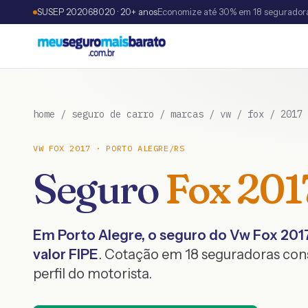
SUSEP 202068020 · 20+ anos
Economize até 30% em 18 segurador
home
/
seguro de carro
/
marcas
/
vw
/
fox
/
2017
VW
FOX
2017
·
PORTO ALEGRE
/
RS
Seguro
Fox
201
Em
Porto Alegre
, o seguro do
Vw
Fox
201
valor FIPE
. Cotação em 18 seguradoras co
perfil do motorista.