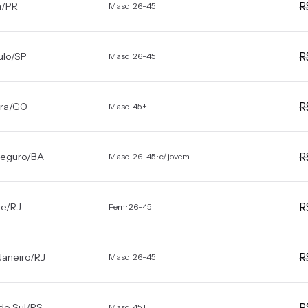
a
/
PR
Masc · 26-45
ulo
/
SP
Masc · 26-45
ra
/
GO
Masc · 45+
Seguro
/
BA
Masc · 26-45 · c/ jovem
de
/
RJ
Fem · 26-45
Janeiro
/
RJ
Masc · 26-45
do Sul
/
RS
Masc · 45+