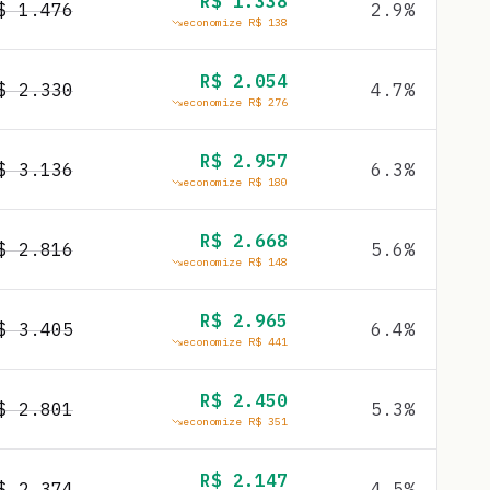
R$
1.338
R$
1.476
2.9
%
economize R$
138
R$
2.054
R$
2.330
4.7
%
economize R$
276
R$
2.957
R$
3.136
6.3
%
economize R$
180
R$
2.668
R$
2.816
5.6
%
economize R$
148
R$
2.965
R$
3.405
6.4
%
economize R$
441
R$
2.450
R$
2.801
5.3
%
economize R$
351
R$
2.147
R$
2.374
4.5
%