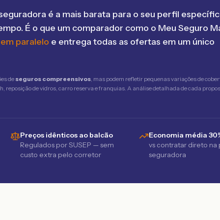
seguradora é a mais barata para o seu perfil específic
tempo. É o que um comparador como o Meu Seguro Ma
 em paralelo
e entrega todas as ofertas em um único
ões de
seguros compreensivos
, mas podem refletir pequenas variações de cober
 reposição de vidros, carro reserva e franquias. A análise detalhada de cada propost
Preços idênticos ao balcão
Economia média 30
Regulados por SUSEP — sem
vs contratar direto na
custo extra pelo corretor
seguradora