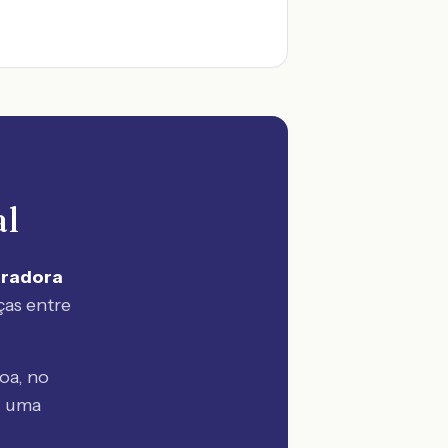
al
uradora
ças entre
oa, no
— uma