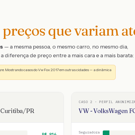
preços que variam a
os
— a mesma pessoa, o mesmo carro, no mesmo dia,
a diferença de preço entre a mais cara e a mais barata:
gre. Mostrando casos do Vw Fox 2017 em outras cidades — a dinâmica
CASO
2
· PERFIL ANONIMIZ
·
Curitiba
/
PR
VW - VolksWagen
F
Seguradora
R$
816